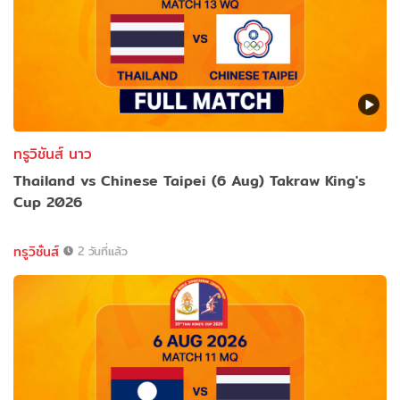
ทรูวิชันส์ นาว
Thailand vs Chinese Taipei (6 Aug) Takraw King's
Cup 2026
ทรูวิชั่นส์
2 วันที่แล้ว