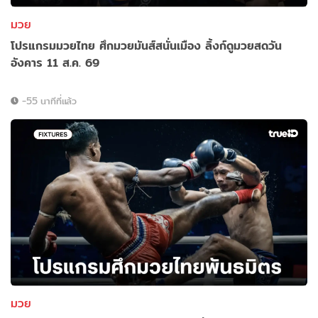
มวย
โปรแกรมมวยไทย ศึกมวยมันส์สนั่นเมือง ลิ้งก์ดูมวยสดวัน
อังคาร 11 ส.ค. 69
-55 นาทีที่แล้ว
มวย