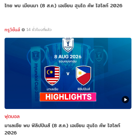
ไทย พบ เมียนมา (8 ส.ค.) เอเชียน ฮุนได คัพ ไฮไลท์ 2026
ทรูวิชั่นส์
14 ชั่วโมงที่แล้ว
ฟุตบอล
มาเลเซีย พบ ฟิลิปปินส์ (8 ส.ค.) เอเชียน ฮุนได คัพ ไฮไลท์
2026