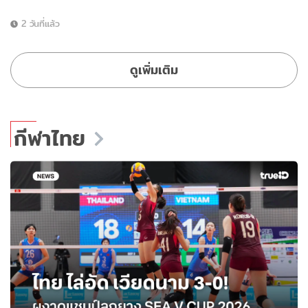
2 วันที่แล้ว
ดูเพิ่มเติม
กีฬาไทย