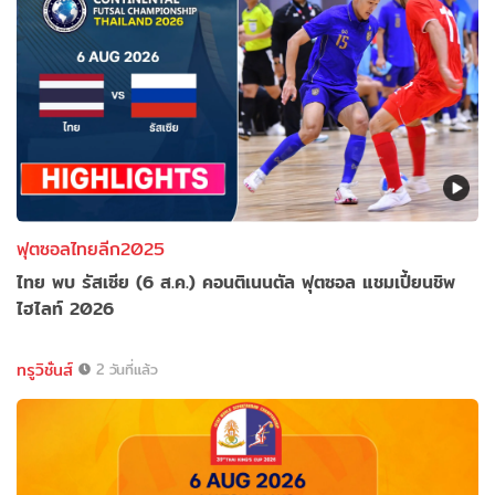
ฟุตซอลไทยลีก2025
ไทย พบ รัสเซีย (6 ส.ค.) คอนติเนนตัล ฟุตซอล แชมเปี้ยนชิพ
ไฮไลท์ 2026
ทรูวิชั่นส์
2 วันที่แล้ว