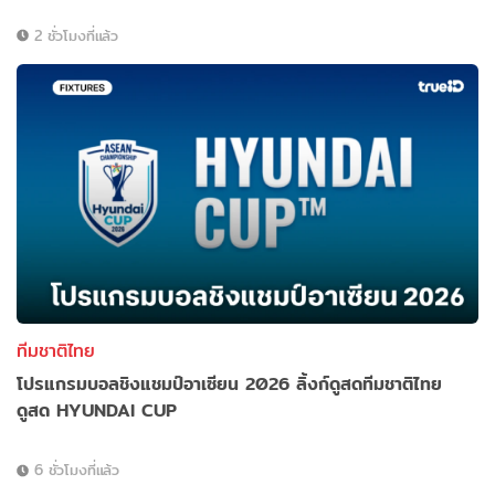
2 ชั่วโมงที่แล้ว
ทีมชาติไทย
โปรแกรมบอลชิงแชมป์อาเซียน 2026 ลิ้งก์ดูสดทีมชาติไทย
ดูสด HYUNDAI CUP
6 ชั่วโมงที่แล้ว