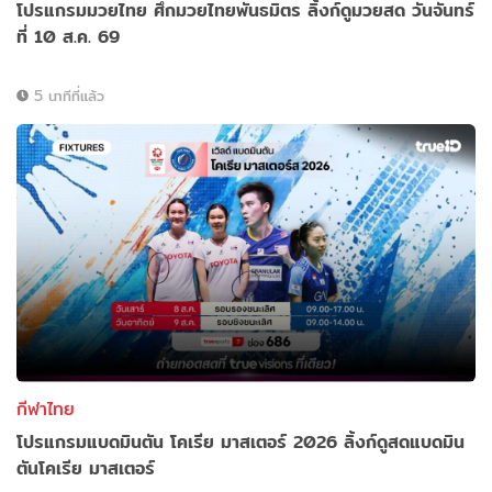
โปรแกรมมวยไทย ศึกมวยไทยพันธมิตร ลิ้งก์ดูมวยสด วันจันทร์
ที่ 10 ส.ค. 69
5 นาทีที่แล้ว
กีฬาไทย
โปรแกรมแบดมินตัน โคเรีย มาสเตอร์ 2026 ลิ้งก์ดูสดแบดมิน
ตันโคเรีย มาสเตอร์