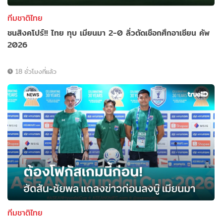
ทีมชาติไทย
ชนสิงคโปร์!! ไทย ทุบ เมียนมา 2-0 ลิ่วตัดเชือกศึกอาเซียน คัพ
2026
18 ชั่วโมงที่แล้ว
ทีมชาติไทย