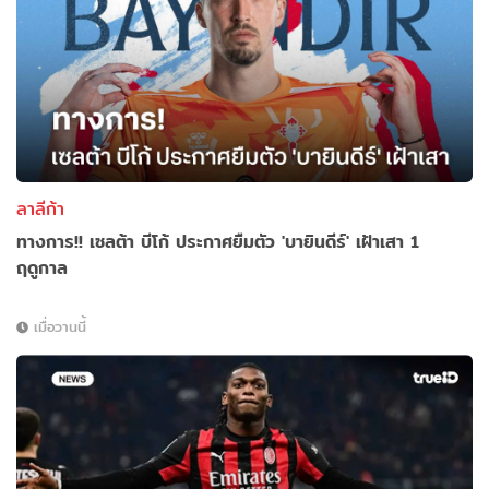
ลาลีก้า
ทางการ!! เซลต้า บีโก้ ประกาศยืมตัว 'บายินดีร์' เฝ้าเสา 1
ฤดูกาล
เมื่อวานนี้