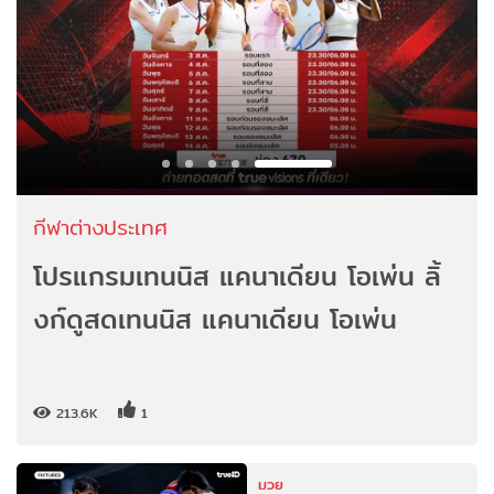
กีฬาต่างประเทศ
โปรแกรมเทนนิส แคนาเดียน โอเพ่น ลิ้
งก์ดูสดเทนนิส แคนาเดียน โอเพ่น
213.6K
1
มวย