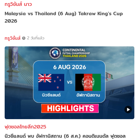
ทรูวิชันส์ นาว
Malaysia vs Thailand (6 Aug) Takraw King's Cup
2026
ทรูวิชั่นส์
2 วันที่แล้ว
ฟุตซอลไทยลีก2025
นิวซีแลนด์ พบ อัฟกานิสถาน (6 ส.ค.) คอนติเนนตัล ฟุตซอล