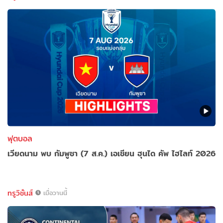
ฟุตบอล
เวียดนาม พบ กัมพูชา (7 ส.ค.) เอเชียน ฮุนได คัพ ไฮไลท์ 2026
ทรูวิชั่นส์
เมื่อวานนี้