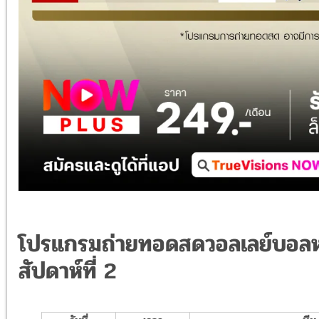
โปรแกรมถ่ายทอดสดวอลเลย์บอล
สัปดาห์ที่ 2