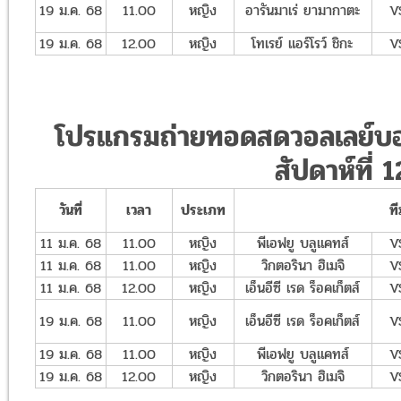
19 ม.ค. 68
11.00
หญิง
อารันมาเร่ ยามากาตะ
V
19 ม.ค. 68
12.00
หญิง
โทเรย์ แอร์โรว์ ชิกะ
V
โปรแกรมถ่ายทอดสดวอลเลย์บ
สัปดาห์ที่ 1
วันที่
เวลา
ประเภท
ที
11 ม.ค. 68
11.00
หญิง
พีเอฟยู บลูแคทส์
V
11 ม.ค. 68
11.00
หญิง
วิกตอรินา ฮิเมจิ
V
11 ม.ค. 68
12.00
หญิง
เอ็นอีซี เรด ร็อคเก็ตส์
V
19 ม.ค. 68
11.00
หญิง
เอ็นอีซี เรด ร็อคเก็ตส์
V
19 ม.ค. 68
11.00
หญิง
พีเอฟยู บลูแคทส์
V
19 ม.ค. 68
12.00
หญิง
วิกตอรินา ฮิเมจิ
V