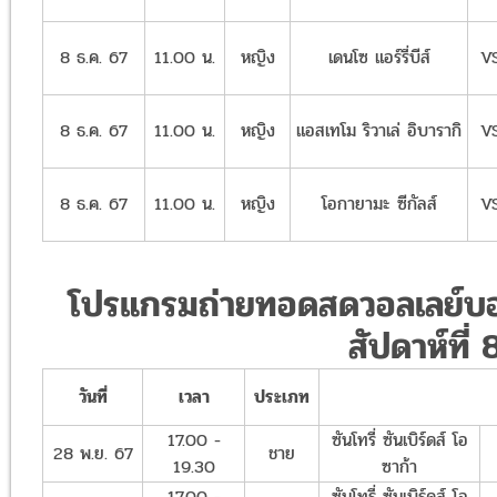
8 ธ.ค. 67
11.00 น.
หญิง
เดนโซ แอร์รี่บีส์
V
8 ธ.ค. 67
11.00 น.
หญิง
แอสเทโม ริวาเล่ อิบารากิ
V
8 ธ.ค. 67
11.00 น.
หญิง
โอกายามะ ซีกัลส์
V
โปรแกรมถ่ายทอดสดวอลเลย์บ
สัปดาห์ที่ 
วันที่
เวลา
ประเภท
17.00 -
ซันโทรี่ ซันเบิร์ดส์ โอ
28 พ.ย. 67
ชาย
19.30
ซาก้า
17.00 -
ซันโทรี่ ซันเบิร์ดส์ โอ