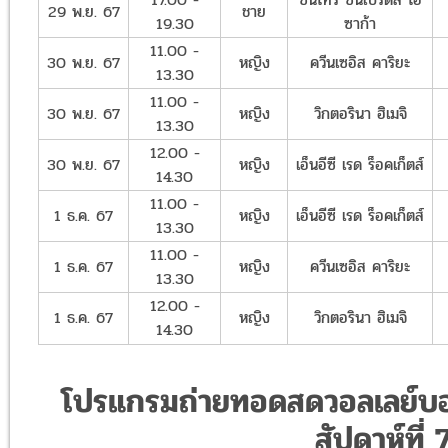
29 พ.ย. 67
ชาย
19.30
ซาก้า
11.00 -
30 พ.ย. 67
หญิง
ควีนเซอิส คาริยะ
13.30
11.00 -
30 พ.ย. 67
หญิง
วิกตอรินา ฮิเมจิ
13.30
12.00 -
30 พ.ย. 67
หญิง
เอ็นอีซี เรด ร็อคเก็ตส์
14.30
11.00 -
1 ธ.ค. 67
หญิง
เอ็นอีซี เรด ร็อคเก็ตส์
13.30
11.00 -
1 ธ.ค. 67
หญิง
ควีนเซอิส คาริยะ
13.30
12.00 -
1 ธ.ค. 67
หญิง
วิกตอรินา ฮิเมจิ
14.30
โปรแกรมถ่ายทอดสดวอลเลย์บ
สัปดาห์ที่ 