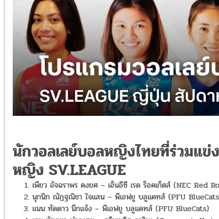
นักวอลเลย์บอลหญิงไทยที่ร่วมแข่
หญิง SV.LEAGUE
เพียว อัจฉราพร คงยศ – เอ็นอีซี เรด ร็อคเก็ตส์ (NEC Red R
นุกนิก ณัฏฐณิชา ใจแสน – พีเอฟยู บลูแคทส์ (PFU BlueCats
แนน ทัดดาว นึกแจ้ง – พีเอฟยู บลูแคทส์ (PFU BlueCats)