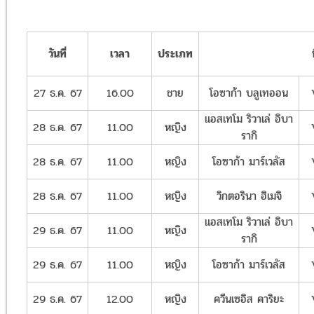
วันที่
เวลา
ประเภท
27 ธ.ค. 67
16.00
ชาย
โอซาก้า บลูเทออน
แอสเทโม ริวาเล่ อิบา
28 ธ.ค. 67
11.00
หญิง
รากิ
28 ธ.ค. 67
11.00
หญิง
โอซาก้า มาร์เวลัส
28 ธ.ค. 67
11.00
หญิง
วิกตอรินา ฮิเมจิ
แอสเทโม ริวาเล่ อิบา
29 ธ.ค. 67
11.00
หญิง
รากิ
29 ธ.ค. 67
11.00
หญิง
โอซาก้า มาร์เวลัส
29 ธ.ค. 67
12.00
หญิง
ควีนเซอิส คาริยะ