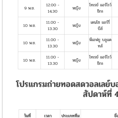
12.00 -
โทเรย์ แอร์โรว์
9 พ.ย.
หญิง
14.30
ชิกะ
11.00 -
เดนโซ แอร์รี่
10 พ.ย.
หญิง
13.30
บีส์
11.00 -
พีเอฟยู บลูแค
10 พ.ย.
หญิง
13.30
ทส์
11.00 -
โทเรย์ แอร์โรว์
10 พ.ย.
หญิง
13.30
ชิกะ
โปรแกรมถ่ายทอดสดวอลเลย์บ
สัปดาห์ที่ 
วันที่
เวลา
ประเภททีม
ชื