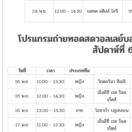
24 พ.ย.
12.00 - 14.30
เจเทค สติงส์ ไอจิ
V
โปรแกรมถ่ายทอดสดวอลเลย์บ
สัปดาห์ที่ 
วันที่
เวลา
ประเภททีม
16 พ.ย.
11.00 - 13.30
หญิง
วิกตอรินา ฮิเมจิ
เอ็นอีซี เรด ร็อค
16 พ.ย.
12.00 - 14.30
หญิง
เก็ตส์
16 พ.ย.
13.00 - 15.30
ชาย
โอซาก้า บลูเทออน
เอ็นอีซี เรด ร็อค
17 พ.ย.
11.00 - 13.30
หญิง
เก็ตส์