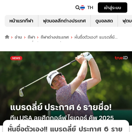
TH
เข้าสู่ระบบ
หน้าแรกกีฬา
ฟุตบอลลีกต่างประเทศ
ดูบอลสด
ฟุต
อ่าน
กีฬา
กีฬาต่างประเทศ
หั่นชื่อตัวเอง!! แบรดลี่ย์
ประกาศ 6 รายชื่อทีม USA ลุยศึกไรเดอร์ คัพ
หั่นชื่อตัวเอง!! แบรดลี่ย์ ประกาศ 6 ราย