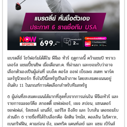
แบรดลี่ย์ โชว์ฟอร์มได้ดีใน พีจีเอ ทัวร์ ฤดูกาลนี้ คว้าแชมป์ ทราเว
เลอร์ส แชมเปี้ยนชิพ เมื่อเดือนก.ค. ที่ผ่านมา และยอมรับว่าอาจ
เลือกตัวเองเป็นผู้เล่นที่ แบล็ค คอร์ส ออฟ เบ็ธเพจ สเตท พาร์ค
มลรัฐนิวยอร์ก ซึ่งในปีนี้สหรัฐเป็นเจ้าภาพ โดยสะสมคะแนนอยู่
อันดับ 11 ในเกณฑ์การคัดเลือกสำหรับทีมสหรัฐ
6 ผู้เล่นที่สะสมคะแนนได้มากที่สุดทั้งจากการเล่นใน พีจีเอทัวร์ และ
รายการเมเจอร์คือ สกอตตี้ เชฟเฟลอร์, เจเจ สปอน, แซนเดอร์
ชอฟเฟเล่, รัสเซลล์ เฮนลี่ย์, แฮร์ริส อิงลิช และ ไบรสัน เดอชอมโบ
ส่วนอีก 6 รายชื่อที่ได้รับเลือกคือ จัสติน โทมัส, คอลลิน โมริคาวะ,
เบนกริฟฟิน, คาเมร่อน ยัง, แพทริค แคนท์เลย์ และ แซม เบิร์นส์