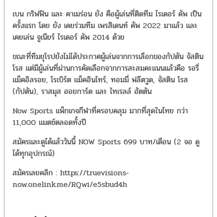
เบน กริฟฟิน และ คาเมร่อน ยัง คือผู้เล่นที่ติดทีม ไรเดอร์ คัพ เป็น
ครั้งแรก โดย ยัง เคยร่วมทีม เพรสิเดนท์ คัพ 2022 มาแล้ว และ
เคยเล่น จูเนียร์ ไรเดอร์ คัพ 2014 ด้วย
ขณะที่ทีมยุโรปยังไม่ได้ประกาศผู้เล่นจากการเลือกของกัปตัน จัสติน
โรส แต่มีผู้เล่นที่ผ่านการคัดเลือกจากการสะสมคะแนนแล้วคือ รอรี่
แม็คอิลรอย, โรเบิร์ต แม็คอินไทร์, ทอมมี่ ฟลีตวูด, จัสติน โรส
(กัปตัน), ราสมุส ฮอยการ์ด และ ไทเรลล์ ฮัตตัน
Now Sports แพ็กเกจกีฬาที่ครอบคลุม มากที่สุดในไทย กว่า
11,000 แมตช์ตลอดทั้งปี
สมัครและดูได้แล้ววันนี้ NOW Sports 699 บาท/เดือน (2 จอ ดู
ได้ทุกอุปกรณ์)
สมัครเลยคลิก : https://truevisions-
now.onelink.me/RQwi/e5sbud4h