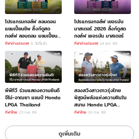
โปรแกรมกอล์ฟ ลอนดอน
โปรแกรมกอล์ฟ เยอรมัน
แชมเปี้ยนชิพ ลิ้งก์ดูสด
มาสเตอร์ 2026 ลิ้งก์ดูสด
กอล์ฟ ลอนดอน แชมเปี้ยน
กอล์ฟ เยอรมัน มาสเตอร์
ชิพ
กีฬาต่างประเทศ
6 วันที่แล้ว
กีฬาต่างประเทศ
14 พ.ค. 69
พีพีทีวี ร่วมแสดงความยินดี
สองสวิงสาวดาวรุ่งไทย
จีโน่-อาฒยา แชมป์ Honda
พิสูจน์พลังแห่งความฝันใน
LPGA Thailand
สนาม Honda LPGA
Thailand
กีฬาไทย
23 ก.พ. 69
กีฬาไทย
19 ก.พ. 69
ดูเพิ่มเติม