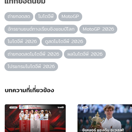
แท็กยอดนิยม
ถ่ายทอดสด
โมโตจีพี
MotoGP
จักรยานยนต์ทางเรียบชิงแชมป์โลก
MotoGP 2026
โมโตจีพี 2026
ดูสดโมโตจีพี 2026
ถ่ายทอดสดโมโตจีพี 2026
ผลโมโตจีพี 2026
โปรแกรมโมโตจีพี 2026
บทความที่เกี่ยวข้อง