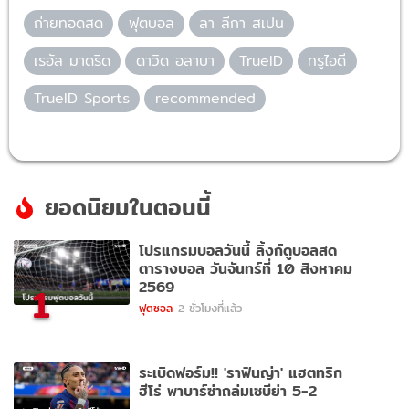
ถ่ายทอดสด
ฟุตบอล
ลา ลีกา สเปน
เรอัล มาดริด
ดาวิด อลาบา
TrueID
ทรูไอดี
TrueID Sports
recommended
ยอดนิยมในตอนนี้
โปรแกรมบอลวันนี้ ลิ้งก์ดูบอลสด
ตารางบอล วันจันทร์ที่ 10 สิงหาคม
2569
1
ฟุตซอล
2 ชั่วโมงที่แล้ว
ระเบิดฟอร์ม!! 'ราฟินญ่า' แฮตทริก
ฮีโร่ พาบาร์ซ่าถล่มเซบีย่า 5-2