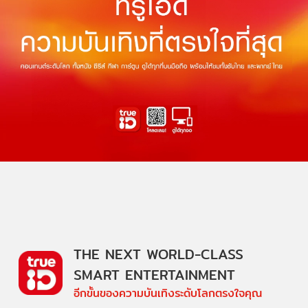
THE NEXT WORLD-CLASS
SMART ENTERTAINMENT
อีกขั้นของความบันเทิงระดับโลกตรงใจคุณ