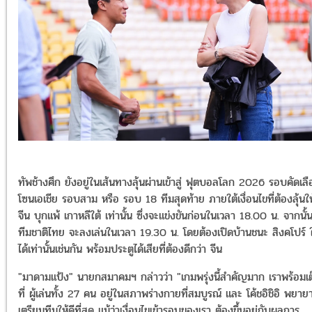
ทัพช้างศึก ยังอยู่ในเส้นทางลุ้นผ่านเข้าสู่ ฟุตบอลโลก 2026 รอบคัดเล
โซนเอเชีย รอบสาม หรือ รอบ 18 ทีมสุดท้าย ภายใต้เงื่อนไขที่ต้องลุ้นให
จีน บุกแพ้ เกาหลีใต้ เท่านั้น ซึ่งจะแข่งขันก่อนในเวลา 18.00 น. จากนั้
ทีมชาติไทย จะลงเล่นในเวลา 19.30 น. โดยต้องเปิดบ้านชนะ สิงคโปร์ ใ
ได้เท่านั้นเช่นกัน พร้อมประตูได้เสียที่ต้องดีกว่า จีน
"มาดามแป้ง" นายกสมาคมฯ กล่าวว่า "เกมพรุ่งนี้สำคัญมาก เราพร้อมเต
ที่ ผู้เล่นทั้ง 27 คน อยู่ในสภาพร่างกายที่สมบูรณ์ และ โค้ชอิชิอิ พยาย
เตรียมทีมให้ดีที่สุด แม้ว่าเงื่อนไขเข้ารอบของเรา ต้องขึ้นอยู่กับผลการ