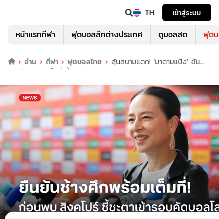
TH
เข้าสู่ระบบ
หน้าแรกกีฬา
ฟุตบอลลีกต่างประเทศ
ดูบอลสด
ฟุต
อ่าน
กีฬา
ฟุตบอลไทย
ลุ้นสนามแตก! 'มาดามแป้ง' ยัน
ช้างศึก พร้อมเต็มที่ ชี้ชะตากับ สิงคโปร์