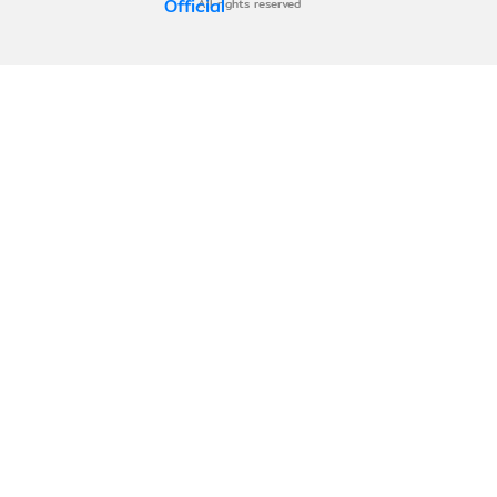
All rights reserved