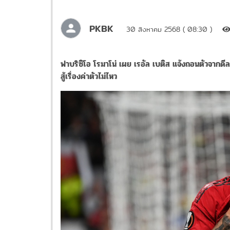
PKBK
30 สิงหาคม 2568 ( 08:30 )
ฟาบริซิโอ โรมาโน่ เผย เรอัล เบติส แจ้งถอนตัวจากดี
สู้เรื่องค่าตัวไม่ไหว