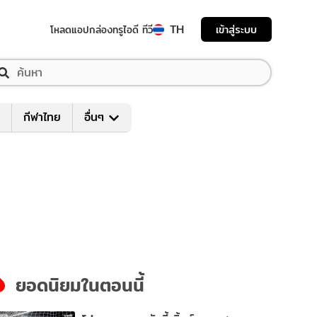
TH
เข้าสู่ระบบ
โหลดแอป
กล่องทรูไอดี ทีวี
กีฬาไทย
อื่นๆ
ยอดนิยมในตอนนี้