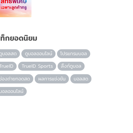
ท็กยอดนิยม
ดูบอลสด
ดูบอลออนไลน์
โปรแกรมบอล
TrueID
TrueID Sports
ลิ้งก์ดูบอล
ช่องถ่ายทอดสด
ผลการแข่งขัน
บอลสด
บอลออนไลน์