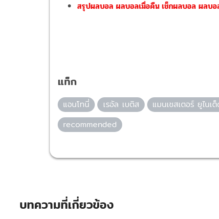
สรุปผลบอล ผลบอลเมื่อคืน เช็กผลบอล ผลบอลส
แท็ก
แอนโทนี่
เรอัล เบติส
แมนเชสเตอร์ ยูไนเต็
recommended
บทความที่เกี่ยวข้อง