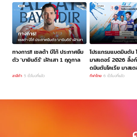
ทางการ!! เซลต้า บีโก้ ประกาศยืม
โปรแกรมแบดมินตัน โ
ตัว 'บายินดีร์' เฝ้าเสา 1 ฤดูกาล
มาสเตอร์ 2026 ลิ้งก
ดมินตันโคเรีย มาสเต
ลาลีก้า
5 ชั่วโมงที่แล้ว
กีฬาไทย
6 ชั่วโมงที่แล้ว