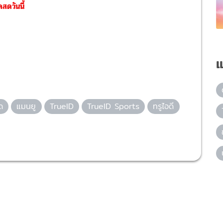
ดวันนี้
แ
ด
แมนยู
TrueID
TrueID Sports
ทรูไอดี