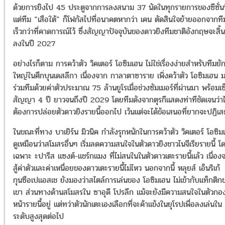
ด้วยการยิงไป 45 ประตูจากการลงสนาม 37 นัดในทุกรายการของซีซั่นน
แต่ทีม “เสือใต้” ก็โฟกัสไปที่อนาคตหากว่า เคน ตัดสินใจย้ายออกจากที
เร็วกว่าที่คาดการณ์ไว้ ซึ่งสัญญาปัจจุบันของดาวยิงทีมชาติอังกฤษจะสิ้น
ลงในปี 2027
อย่างไรก็ตาม การคว้าตัว วิคเตอร์ โอซิมเฮน ไม่ใช่เรื่องง่ายสำหรับทีมยัก
ใหญ่ในศึกบุนเดสลีกา เนื่องจาก กาลาตาซาราย เพิ่งคว้าตัว โอซิมเฮน 
ร่วมทีมด้วยค่าตัวประมาณ 75 ล้านยูโรเมื่อช่วงซัมเมอร์ที่ผ่านมา พร้อมเซ
สัญญา 4 ปี ยาวจนถึงปี 2029 โดยทีมดังจากตุรกีแสดงท่าทีชัดเจนว่าไ
ต้องการปล่อยตัวดาวยิงรายนี้ออกไป เว้นแต่จะได้ข้อเสนอที่ยากจะปฏิเส
ในขณะที่ทาง บาเยิร์น มิวนิค กำลังรุกหนักในการคว้าตัว วิคเตอร์ โอซิม
ดูเหมือนว่าสโมสรอื่นๆ เริ่มลดความสนใจในตัวดาวยิงชาวไนจีเรียรายนี้ โ
เฉพาะ ะปารีส แซงต์-แชร์กแมง ที่ไม่สนในในตัวดาวเตะรายนี้แล้ว เนื่อง
สู้ค่าตัวและค่าเหนื่อยของดาวเตะรายนี้ไม่ไหว นอกจากนี้ หลุยส์ เอ็นริเก้
กุนซือเปแอสเช ยังมองว่าสไตล์การเล่นของ โอซิมเฮน ไม่เข้ากับแท็กติก
เขา ส่วนทางด้านสโมสรใน ซาอุดี โปรลีก แม้จะยังมีความสนใจในตัวกอ
หน้ารายนี้อยู่ แต่ทว่าตัวนักเตะเองเลือกที่จะค้าแข้งในยุโรปเพื่อลงเล่นใน
ระดับสูงสุดต่อไป