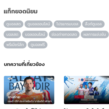
แท็กยอดนิยม
ดูบอลสด
ดูบอลออนไลน์
โปรแกรมบอล
ลิ้งก์ดูบอล
บอลสด
บอลออนไลน์
ช่องถ่ายทอดสด
ผลการแข่งขัน
พรีเมียร์ลีก
ดูบอลฟรี
บทความที่เกี่ยวข้อง