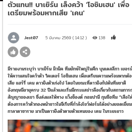
ตัวแทน!! บาเยิร์น เล็งคว้า 'โอซิมเฮน' เพื่อ
เตรียมพร้อมหากเสีย 'เคน'
Jest07
5 มีนาคม 2569 ( 14:12 )
138
มีรายงานระบุว่า บาเยิร์น มิวนิค ทีมยักษ์ใหญ่ในศึก บุนเดสลีกา เยอรม
ให้ความสนใจคว้าตัว วิคเตอร์ โอซิมเฮน เพื่อเตรียมความพร้อมหากต้
เสีย แฮร์รี่ เคน ดาวยิงตัวเก่งไป โดยในขณะที่ดาวยิงกัปตันทีมชาติ
อังกฤษมีอายุครบ 32 ปีแล้วและเริ่มมีกระแสข่าวลือเกี่ยวกับสถานการ
สัญญาของเขา ซึ่งส่งผลให้ทาง แว็งซ็องต์ กอมปานี กุนซือทีม “เสือใต
ต้องการคว้าตัวกองหน้าชาวไนจีเรียที่กำลังโชว์ฟอร์มได้อย่างยอดเยี่ยม
กาลาตาซาราย มาเป็นดาวยิงตัวตายตัวแทนของ เคน ในระยะยาว