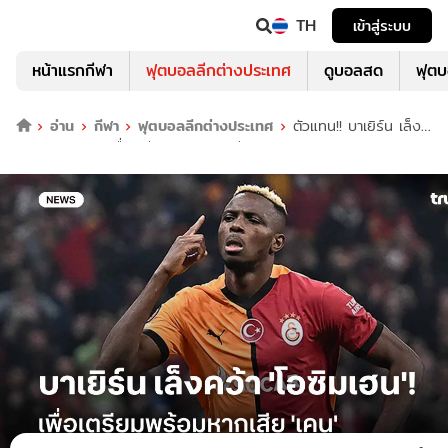
TH
เข้าสู่ระบบ
หน้าแรกกีฬา
ฟุตบอลลีกต่างประเทศ
ดูบอลสด
ฟุต
อ่าน
กีฬา
ฟุตบอลลีกต่างประเทศ
ตัวแทน!! บาเยิร์น เล็ง
คว้า 'โอซิมเฮน' เพื่อเตรียมพร้อมหากเสีย 'เคน'