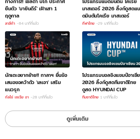
ทางการ!! เซลต้า บีโก้ ประกาศ
โปรแกรมแบดมินตัน โคเรีย
ยืมตัว 'บายินดีร์' เฝ้าเสา 1
มาสเตอร์ 2026 ลิ้งก์ดูสดแ
ฤดูกาล
ดมินตันโคเรีย มาสเตอร์
ลาลีก้า
-84 นาทีที่แล้ว
กีฬาไทย
-29 นาทีที่แล้ว
นักเตะอยากย้าย!! กาลาฯ ยื่นข้อ
โปรแกรมบอลชิงแชมป์อาเซี
เสนอขอคว้าตัว 'เลเอา' เสริม
2026 ลิ้งก์ดูสดทีมชาติไทย
แนวรุก
ดูสด HYUNDAI CUP
กัลโช่ เซเรีย อา
-28 นาทีที่แล้ว
ทีมชาติไทย
1 นาทีที่แล้ว
ดูเพิ่มเติม