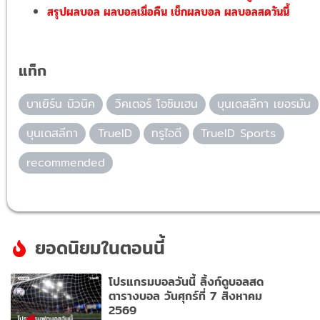
สรุปผลบอล ผลบอลเมื่อคืน เช็กผลบอล ผลบอลสดวันนี้
แท็ก
บาเยิร์น มิวนิค
วิคเตอร์ โอซิมเฮน
บุนเดสลีกา เยอรมัน
บุนเดสลีกา
TrueID
ทรูไอดี
TrueID Sports
recommended
ยอดนิยมในตอนนี้
โปรแกรมบอลวันนี้ ลิ้งก์ดูบอลสด
ตารางบอล วันศุกร์ที่ 7 สิงหาคม
2569