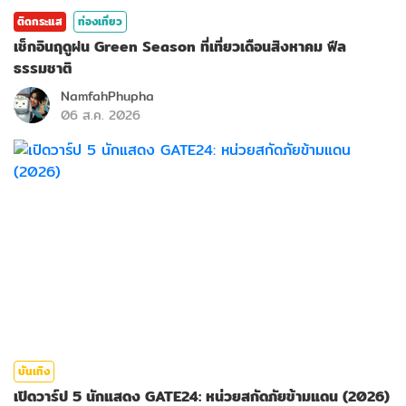
ติดกระแส
ท่องเที่ยว
เช็กอินฤดูฝน Green Season ที่เที่ยวเดือนสิงหาคม ฟีล
ธรรมชาติ
NamfahPhupha
06 ส.ค. 2026
บันเทิง
เปิดวาร์ป 5 นักแสดง GATE24: หน่วยสกัดภัยข้ามแดน (2026)