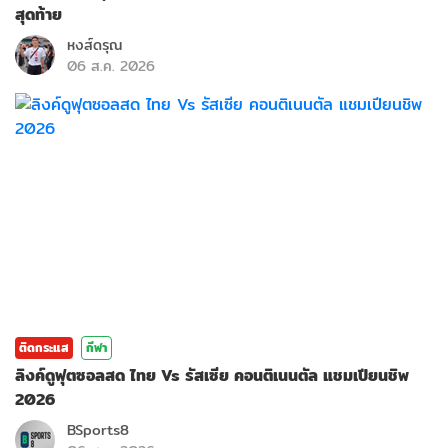
สุดท้าย
หงส์ดรุณ
06 ส.ค. 2026
ติดกระแส
กีฬา
ลิงค์ดูฟุตซอลสด ไทย Vs รัสเซีย คอนติเนนตัล แชมเปียนชิพ
2026
BSports8