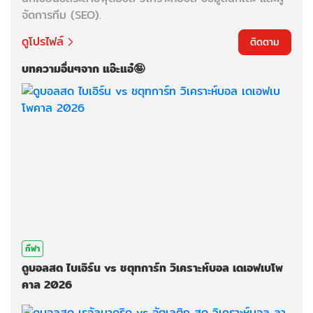
จัดการทีม (SEO).
ดูโปรไฟล์
ติดตาม
บทความอื่นๆจาก แอ๊ะแอ๋🤪
กีฬา
ดูบอลสด ไบเอิร์น vs ชตุทการ์ท วิเคราะห์บอล เดเอฟเบโพ
คาล 2026