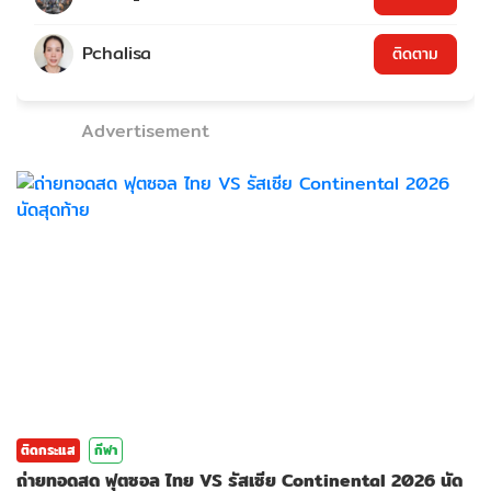
Pchalisa
ติดตาม
Advertisement
ติดกระแส
กีฬา
ถ่ายทอดสด ฟุตซอล ไทย VS รัสเซีย Continental 2026 นัด