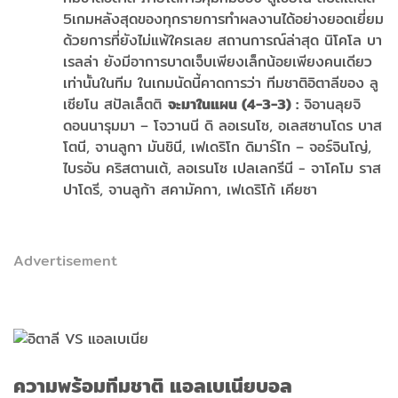
5เกมหลังสุดของทุกรายการทำผลงานได้อย่างยอดเยี่ยม
ด้วยการที่ยังไม่แพ้ใครเลย สถานการณ์ล่าสุด นิโคโล บา
เรลล่า ยังมีอาการบาดเจ็บเพียงเล็กน้อยเพียงคนเดียว
เท่านั้นในทีม ในเกมนัดนี้คาดการว่า ทีมชาติอิตาลีของ ลู
เซียโน สปัลเล็ตติ
จะมาในแผน (4-3-3) :
จิอานลุยจิ
ดอนนารุมมา – โจวานนี ดิ ลอเรนโซ, อเลสซานโดร บาส
โตนี, จานลูกา มันชินี, เฟเดริโก ดิมาร์โก – จอร์จินโญ่,
ไบรอัน คริสตานเต้, ลอเรนโซ เปลเลกรีนี - จาโคโม ราส
ปาโดรี, จานลูก้า สคามัคกา, เฟเดริโก้ เคียซา
Advertisement
ความพร้อมทีมชาติ แอลเบเนียบอล