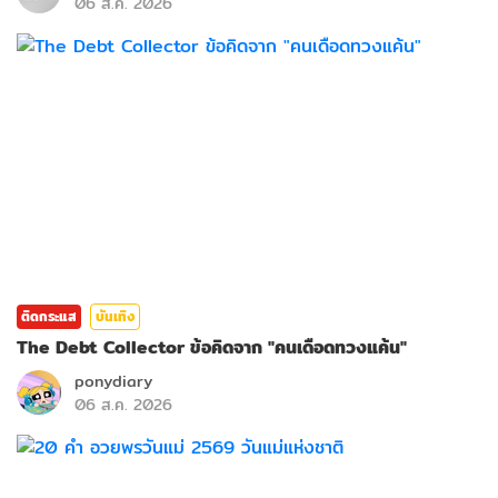
06 ส.ค. 2026
ติดกระแส
บันเทิง
The Debt Collector ข้อคิดจาก "คนเดือดทวงแค้น"
ponydiary
06 ส.ค. 2026