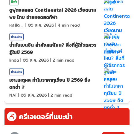
กีฬา
ดูฟุตซอลสด Continental 2026 เวียดนาม
พบ ไทย ถ่ายทอดสดกีฬา
หงส์ดรุณ
|
05 ส.ค. 2026
|
4
min read
ข่าวสาร
น้ำมันเบนซิน สำคัญแค่ไหน? สิ่งที่ผู้ใช้รถควร
รู้ในปี 2569
linda
|
05 ส.ค. 2026
|
2
min read
ข่าวสาร
เจาะเหตุผล ทำไมราคาทุเรียน ปี 2569 ถึง
ตกต่ำ ?
NAT
|
05 ส.ค. 2026
|
2
min read
ครีเอเตอร์ที่แนะนำ