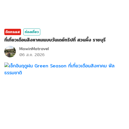
ติดกระแส
ท่องเที่ยว
ที่เที่ยวเดือนสิงหาคมแบบวันเดย์ทริปที่ สวนผึ้ง ราชบุรี
MawinMatravel
06 ส.ค. 2026