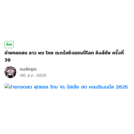
กีฬา
ถ่ายทอดสด ลาว พบ ไทย ตะกร้อชิงแชมป์โลก คิงส์คัพ ครั้งที่
39
หงส์ดรุณ
06 ส.ค. 2026