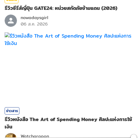
รีวิวซีรีส์ญี่ปุ่น GATE24: หน่วยสกัดภัยข้ามแดน (2026)
nowadaysgirl
06 ส.ค. 2026
ข่าวสาร
รีวิวหนังสือ The Art of Spending Money ศิลปะแห่งการใช้
เงิน
Watcharapon