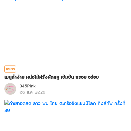
อาหาร
เมนูทำง่าย หน่อไม้ฝรั่งผัดหมู เข้มข้น กรอบ อร่อย
345Pink
06 ส.ค. 2026