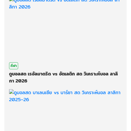
กีฬา
ดูบอลสด เรอัลมาดริด vs อัตเลติก สด วิเคราะห์บอล ลาลิ
กา 2026