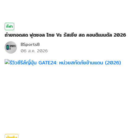
กีฬา
ถ่ายทอดสด ฟุตซอล ไทย Vs รัสเซีย สด คอนติเนนตัล 2026
BSports8
06 ส.ค. 2026
บันเทิง