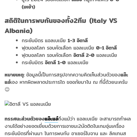
(เหย้า)
สถิติในการพบกันของทั้ง2ทีม (Italy VS
Albania)
กระชับมิตร แอลเบเนีย
1-3 อิตาลี
ฟุตบอลโลก รอบคัดเลือก แอลเบเนีย
0-1 อิตาลี
ฟุตบอลโลก รอบคัดเลือก
อิตาลี 2-0
แอลเบเนีย
กระชับมิตร
อิตาลี 1-0
แอลเบเนีย
หมายเหตุ:
ข้อมูลนี้เป็นการสรุปจากความคิดเห็นส่วนตัวของ
แอ๊ะ
แอ๋
เอง หากผิดพลาดประการใด ขออภัยมาใน ณ ที่นี้ด้วยนะครับ
😉
ทรรศนะส่วนตัวของ
แอ๊ะแอ๋
ถึงแม้ว่า แอลเบเนีย จะสามารถทำผล
งานได้อย่างยอดเยี่ยมด้วยการเอาชนะ2นัดติดในเกมอุ่นเครื่อง
กระชับมิตรที่ผ่านมา ในการพบกับ อาเซอร์ไบจาน และ ลิคเทนส