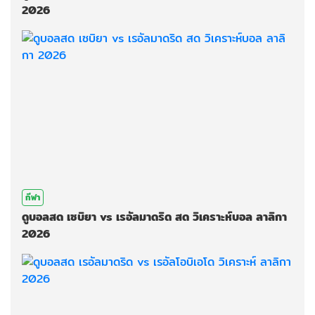
2026
กีฬา
ดูบอลสด เซบิยา vs เรอัลมาดริด สด วิเคราะห์บอล ลาลิกา
2026