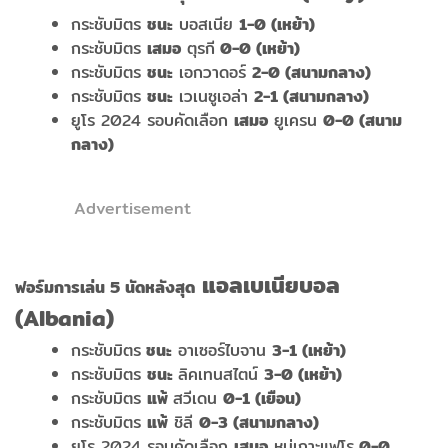
กระชับมิตร
ชนะ
บอสเนีย
1-0 (เหย้า)
กระชับมิตร
เสมอ
ตุรกี
0-0 (เหย้า)
กระชับมิตร
ชนะ
เอกวาดอร์
2-0 (สนามกลาง)
กระชับมิตร
ชนะ
เวเนซูเอล่า
2-1 (สนามกลาง)
ยูโร 2024 รอบคัดเลือก
เสมอ
ยูเครน
0-0 (สนาม
กลาง)
Advertisement
แอลเบเนียบอล
ฟอร์มการเล่น 5 นัดหลังสุด
(Albania)
กระชับมิตร
ชนะ
อาเซอร์ไบจาน
3-1 (เหย้า)
กระชับมิตร
ชนะ
ลิคเทนสไตน์
3-0 (เหย้า)
กระชับมิตร
แพ้
สวีเดน
0-1 (เยือน)
กระชับมิตร
แพ้
ชิลี
0-3 (สนามกลาง)
ยูโร 2024 รอบคัดเลือก
เสมอ
หมู่เกาะแฟโร
0-0