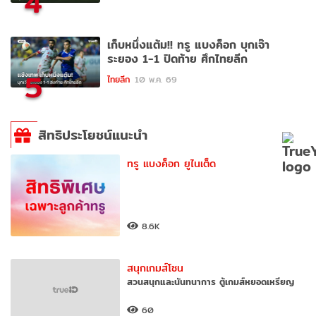
4
เก็บหนึ่งแต้ม!! ทรู แบงค็อก บุกเจ๊า
ระยอง 1-1 ปิดท้าย ศึกไทยลีก
5
ไทยลีก
10 พ.ค. 69
สิทธิประโยชน์แนะนำ
ทรู แบงค็อก ยูไนเต็ด
8.6K
สนุกเกมส์โซน
สวนสนุกและนันทนาการ ตู้เกมส์หยอดเหรียญ
60