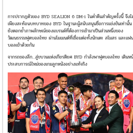
การปรากฏตัวของ BYD SEALION 6 DM-i ในค่ำคืนสำคัญครั้งนี้ จึงไม
เพียงสะท้อนบทบาทของ BYD ในฐานะผู้สนับสนุนชื่อการแข่งขันเท่านั้น 
ยังตอกย้ำภาพลักษณ์ของแบรนด์ที่ต้องการเข้ามาเป็นส่วนหนึ่งของ
วัฒนธรรมฟุตบอลไทย ผ่านโมเมนต์ที่เชื่อมต่อทั้งนักเตะ สโมสร และแฟ
บอลเข้าด้วยกัน
จากรถของลีก…สู่ขบวนแห่งเกียรติยศ BYD กำลังพาฟุตบอลไทย เดินหน้า
ประสบการณ์ใหม่ของเกมลูกหนังอย่างแท้จริง