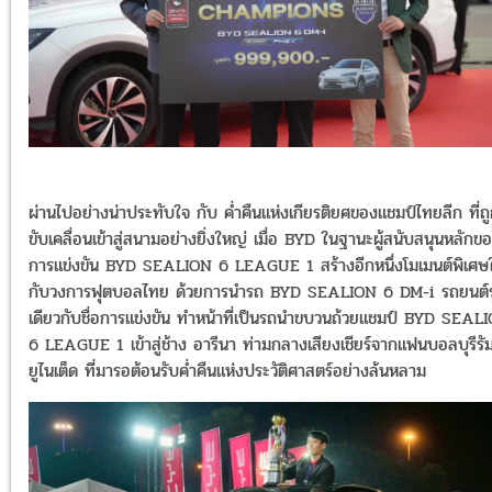
ผ่านไปอย่างน่าประทับใจ กับ ค่ำคืนแห่งเกียรติยศของแชมป์ไทยลีก ที่ถ
ขับเคลื่อนเข้าสู่สนามอย่างยิ่งใหญ่ เมื่อ BYD ในฐานะผู้สนับสนุนหลักข
การแข่งขัน BYD SEALION 6 LEAGUE 1 สร้างอีกหนึ่งโมเมนต์พิเศษใ
กับวงการฟุตบอลไทย ด้วยการนำรถ BYD SEALION 6 DM-i รถยนต์รุ
เดียวกับชื่อการแข่งขัน ทำหน้าที่เป็นรถนำขบวนถ้วยแชมป์ BYD SEAL
6 LEAGUE 1 เข้าสู่ช้าง อารีนา ท่ามกลางเสียงเชียร์จากแฟนบอลบุรีรัม
ยูไนเต็ด ที่มารอต้อนรับค่ำคืนแห่งประวัติศาสตร์อย่างล้นหลาม