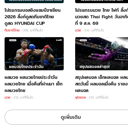
โปรแกรมบอลชิงแชมป์อาเซียน
โปรแกรมมวย ไทย ไฟท์ ลิ้งก์
2026 ลิ้งก์ดูสดทีมชาติไทย
มวยสด Thai Fight วันอาทิ
ดูสด HYUNDAI CUP
ที่ 9 ส.ค. 69
ทีมชาติไทย
-391 นาทีที่แล้ว
มวย
-331 นาทีที่แล้ว
ผลมวย ผลมวยไทยประจำวัน
สรุปผลบอล เช็กผลบอล ผล
ผลมวยไทย เมื่อคืนที่ผ่านมา เช็ก
สดวันนี้ ผลบอลเมื่อคืน ราย
ผลมวยไทย
ผลบอล
มวย
-211 นาทีที่แล้ว
ฟุตซอล
-151 นาทีที่แล้ว
ดูเพิ่มเติม