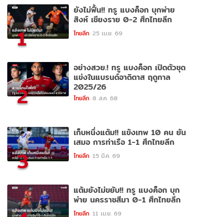
ยังไม่ฟื้น!! ทรู แบงค็อก บุกพ่าย
สิงห์ เชียงราย 0-2 ศึกไทยลีก
1
ไทยลีก
25 เม.ย. 69
อย่างสวย.! ทรู แบงค็อก เปิดตัวชุด
แข่งในแบรนด์อาดิดาส ฤดูกาล
2025/26
2
ไทยลีก
8 ส.ค. 68
เก็บหนึ่งแต้ม!! แข้งเทพ 10 คน ยัน
เสมอ การท่าเรือ 1-1 ศึกไทยลีก
3
ไทยลีก
15 มี.ค. 69
แต้มยังไม่ขยับ!! ทรู แบงค็อก บุก
พ่าย นครราชสีมา 0-1 ศึกไทยลีก
ไทยลีก
11 เม.ย. 69