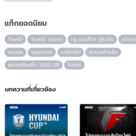
แท็กยอดนิยม
TrueID
TrueID Sports
ทรู แบงค็อก ยูไนเต็ด
แข้งเท
ผลบอล
ผลฟุตบอล
ผลไทยลีก
ฟุตบอลไทยลีก
ฟุตบอลไทยลีก 2025-26
ไทยลีก
บทความที่เกี่ยวข้อง