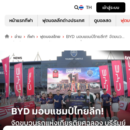
TH
เข้าสู่ระบบ
หน้าแรกกีฬา
ฟุตบอลลีกต่างประเทศ
ดูบอลสด
ฟุต
อ่าน
กีฬา
ฟุตบอลไทย
BYD มอบแชมป์ไทยลีก!! จัดขบวน
รถแห่งเกียรติยศฉลอง บุรีรัมย์ แชมป์ สมัยที่ 11