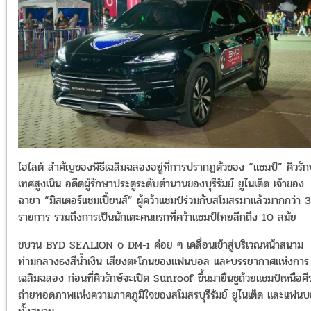
ไฮไลต์ สำคัญของพิธีเฉลิมฉลองอยู่ที่การปรากฏตัวของ “แชมป์” ศิวรัก
เทศสูงเนิน อดีตผู้รักษาประตูระดับตำนานของบุรีรัมย์ ยูไนเต็ด เจ้าของ
ฉายา “มิสเตอร์แชมเปี้ยนส์” ผู้คว้าแชมป์ร่วมกับสโมสรมาแล้วมากกว่า 
รายการ รวมถึงการเป็นนักเตะคนแรกที่คว้าแชมป์ไทยลีกถึง 10 สมัย
ขบวน BYD SEALION 6 DM-i ค่อย ๆ เคลื่อนเข้าสู่บริเวณหน้าสนาม
ท่ามกลางธงสีน้ำเงิน เสียงตะโกนของแฟนบอล และบรรยากาศแห่งการ
เฉลิมฉลอง ก่อนที่ศิวรักษ์จะเปิด Sunroof ขึ้นมายืนชูถ้วยแชมป์เหนือศ
ถ่ายทอดภาพแห่งความภาคภูมิใจของสโมสรบุรีรัมย์ ยูไนเต็ด และแฟน