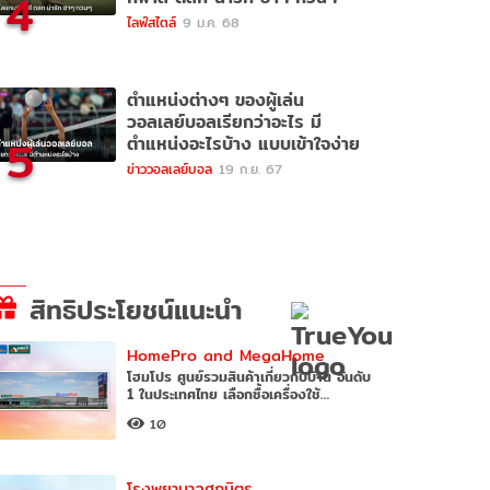
4
ไลฟ์สไตล์
9 ม.ค. 68
ตำแหน่งต่างๆ ของผู้เล่น
วอลเลย์บอลเรียกว่าอะไร มี
5
ตำแหน่งอะไรบ้าง แบบเข้าใจง่าย
ข่าววอลเลย์บอล
19 ก.ย. 67
สิทธิประโยชน์แนะนำ
HomePro and MegaHome
โฮมโปร ศูนย์รวมสินค้าเกี่ยวกับบ้าน อันดับ
1 ในประเทศไทย เลือกซื้อเครื่องใช้
ไฟฟ้า,เฟอร์นิเจอร์และของต
10
โรงพยาบาลศุภมิตร