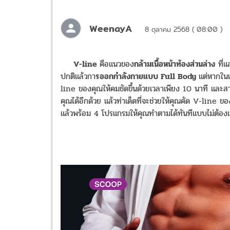
WeenayA
8 ตุลาคม 2568 ( 08:00 )
V-line
คือแนวของ
กล้ามเนื้อหน้าท้องส่วนล่าง
ที่แ
ปกติแล้วกา
รออกกำลังกายแบบ Full Body
แต่หากใน
line ของคุณให้คมชัดขึ้นด้วยเวลาเพียง 10 นาที และส
คุณได้อีกด้วย แล้วท่าเด็ดที่จะช่วยให้คุณคัด V-line ข
แล้วพร้อม 4 โปรแกรมให้คุณทำตามได้ทันทีแบบไม่ต้องเข