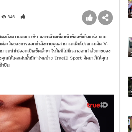
346
สดงถึงความคมกระชับ และ
กล้ามเนื้อหน้าท้อง
ที่แข็งเกร่ง ตาม
แต่ละวันของ
การออกกำลังกาย
คุณสามารถเพิ่มโปรแกรมคัด V-
ามารถนำไปออกเป็นเซ็ตเล็กๆ ในวันที่ไม่มีเวลาออกกำลังกายของ
องคุณให้โดดเด่นนั้นมีท่าไหนบ้าง TrueID Sport จัดมาไว้ให้คุณ
้ายิม!