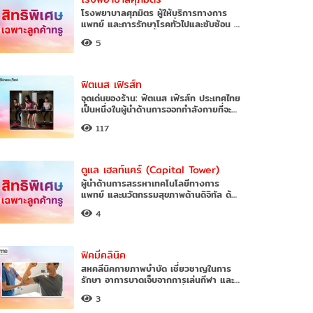
โรงพยาบาลศุภมิตร ผู้ให้บริการทางการ
แพทย์ และการรักษาโรคทั่วไปและซับซ้อน ที่
ได้รับความไว้วางใจทั้งชาว
5
ฟิตเนส เฟิรส์ท
จุดเด่นของร้าน: ฟิตเนส เฟิรส์ท ประเทศไทย
เป็นหนึ่งในผู้นำด้านการออกกำลังกายที่จะ
สร้างแรงบันดาลใจให้ท
117
ดูแล เฮลท์แคร์ (Capital Tower)
ผู้นำด้านการสรรหาเทคโนโลยีทางการ
แพทย์ และนวัตกรรมสุขภาพด้านดิจิทัล ด้วย
ประสบการณ์ในแวดวงการแพทย์มายา
4
ฟิคมีคลินิค
สหคลีนิคกายภาพบำบัด เชี่ยวชาญในการ
รักษา อาการบาดเจ็บจากการเล่นกีฬา และ
Office Syndrome ขับเคลื่อนควา
3