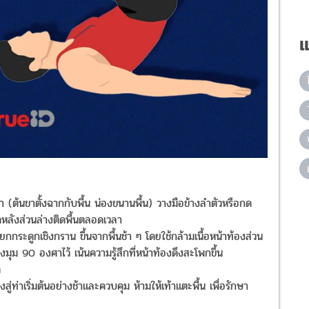
แ
(ต้นขาตั้งฉากกับพื้น น่องขนานพื้น) วางมือข้างลำตัวหรือกด
กดหลังส่วนล่างติดพื้นตลอดเวลา
ระดูกเชิงกราน ขึ้นจากพื้นช้า ๆ โดยใช้กล้ามเนื้อหน้าท้องส่วน
คงมุม 90 องศาไว้ เน้นความรู้สึกที่หน้าท้องดึงสะโพกขึ้น
ด
ท่าเริ่มต้นอย่างช้าและควบคุม ห้ามให้เท้าแตะพื้น เพื่อรักษา