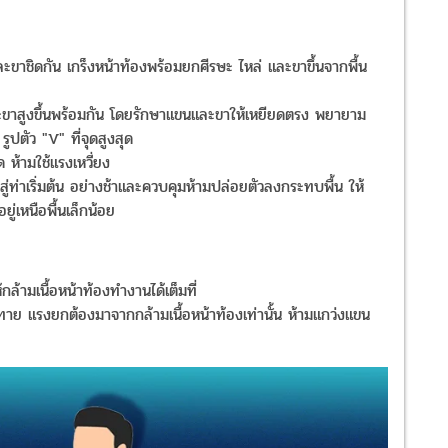
ขาชิดกัน เกร็งหน้าท้องพร้อมยกศีรษะ ไหล่ และขาขึ้นจากพื้น
ะขาสูงขึ้นพร้อมกัน โดยรักษาแขนและขาให้เหยียดตรง พยายาม
รูปตัว "V" ที่จุดสูงสุด
ุด ห้ามใช้แรงเหวี่ยง
่ท่าเริ่มต้น อย่างช้าและควบคุมห้ามปล่อยตัวลงกระทบพื้น ให้
่เหนือพื้นเล็กน้อย
กล้ามเนื้อหน้าท้องทำงานได้เต็มที่
าย แรงยกต้องมาจากกล้ามเนื้อหน้าท้องเท่านั้น ห้ามแกว่งแขน