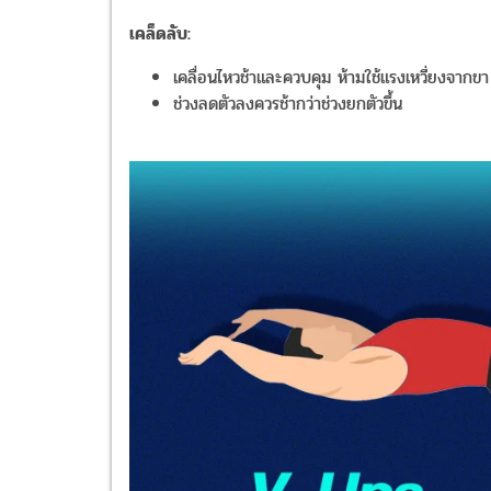
เคล็ดลับ:
เคลื่อนไหวช้าและควบคุม ห้ามใช้แรงเหวี่ยงจากขา
ช่วงลดตัวลงควรช้ากว่าช่วงยกตัวขึ้น