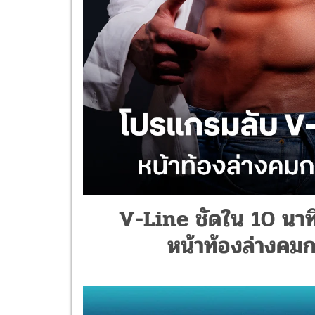
V-Line ชัดใน 10 นาท
หน้าท้องล่างคมก