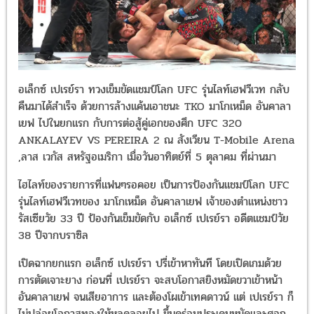
อเล็กซ์ เปเรย์รา ทวงเข็มขัดแชมป์โลก UFC รุ่นไลท์เฮฟวีเวท กลับ
คืนมาได้สำเร็จ ด้วยการล้างแค้นเอาชนะ TKO มาโกเหม็ด อันคาลา
เยฟ ไปในยกแรก กับการต่อสู้คู่เอกของศึก UFC 320
ANKALAYEV VS PEREIRA 2 ณ สังเวียน T-Mobile Arena
,ลาส เวกัส สหรัฐอเมริกา เมื่อวันอาทิตย์ที่ 5 ตุลาคม ที่ผ่านมา
ไฮไลท์ของรายการที่แฟนๆรอคอย เป็นการป้องกันแชมป์โลก UFC
รุ่นไลท์เฮฟวีเวทของ มาโกเหม็ด อันคาลาเยฟ เจ้าของตำแหน่งชาว
รัสเซียวัย 33 ปี ป้องกันเข็มขัดกับ อเล็กซ์ เปเรย์รา อดีตแชมป์วัย
38 ปีจากบราซิล
เปิดฉากยกแรก อเล็กซ์ เปเรย์รา ปรี่เข้าหาทันที โดยเปิดเกมด้วย
การตัดเจาะยาง ก่อนที่ เปเรย์รา จะสบโอกาสยิงหมัดขวาเข้าหน้า
อันคาลาเยฟ จนเสียอาการ และต้องโผเข้าเทคดาวน์ แต่ เปเรย์รา ก็
ไม่ปล่อยโอกาสทองให้หลุดลอยไป ขึ้นคร่อมประเคนหมัดและศอก