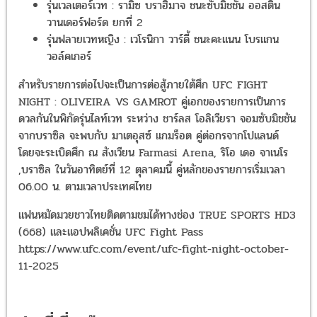
รุ่นเวลเตอร์เวท : รามิซ บราฮิมาจ ชนะซับมิชชัน ออสติน
วานเดอร์ฟอร์ด ยกที่ 2
รุ่นฟลายเวทหญิง : เวโรนิกา วาร์ดี้ ชนะคะแนน โบรแกน
วอล์คเกอร์
สำหรับรายการต่อไปจะเป็นการต่อสู้ภายใต้ศึก UFC FIGHT
NIGHT : OLIVEIRA VS GAMROT คู่เอกของรายการเป็นการ
ดวลกันในพิกัดรุ่นไลท์เวท ระหว่าง ชาร์ลส โอลิเวียรา จอมซับมิชชัน
จากบราซิล จะพบกับ มาเตอุสซ์ แกมร็อต คู่ต่อกรจากโปแลนด์
โดยจะระเบิดศึก ณ สังเวียน Farmasi Arena, ริโอ เดอ จาเนโร
,บราซิล ในวันอาทิตย์ที่ 12 ตุลาคมนี้ คู่หลักของรายการเริ่มเวลา
06.00 น. ตามเวลาประเทศไทย
แฟนหมัดมวยชาวไทยติดตามชมได้ทางช่อง TRUE SPORTS HD3
(668) และแอปพลิเคชั่น UFC Fight Pass
https://www.ufc.com/event/ufc-fight-night-october-
11-2025