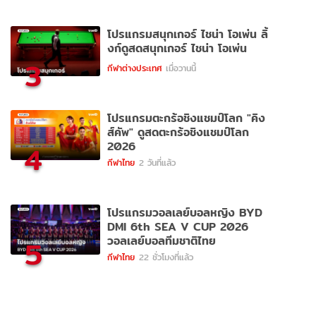
โปรแกรมสนุกเกอร์ ไชน่า โอเพ่น ลิ้
งก์ดูสดสนุกเกอร์ ไชน่า โอเพ่น
3
กีฬาต่างประเทศ
เมื่อวานนี้
โปรแกรมตะกร้อชิงแชมป์โลก "คิง
ส์คัพ" ดูสดตะกร้อชิงแชมป์โลก
2026
4
กีฬาไทย
2 วันที่แล้ว
โปรแกรมวอลเลย์บอลหญิง BYD
DMI 6th SEA V CUP 2026
วอลเลย์บอลทีมชาติไทย
5
กีฬาไทย
22 ชั่วโมงที่แล้ว