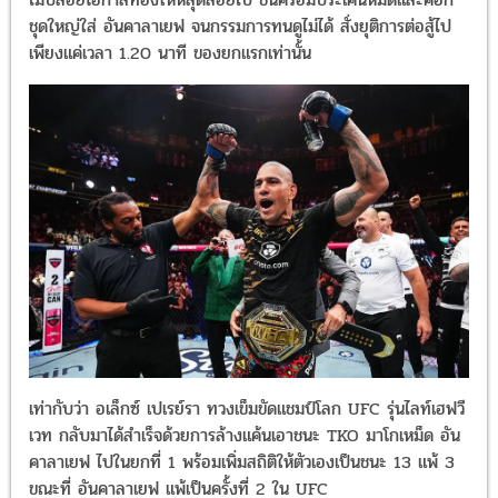
ชุดใหญ่ใส่ อันคาลาเยฟ จนกรรมการทนดูไม่ได้ สั่งยุติการต่อสู้ไป
เพียงแค่เวลา 1.20 นาที ของยกแรกเท่านั้น
เท่ากับว่า อเล็กซ์ เปเรย์รา ทวงเข็มขัดแชมป์โลก UFC รุ่นไลท์เฮฟวี
เวท กลับมาได้สำเร็จด้วยการล้างแค้นเอาชนะ TKO มาโกเหม็ด อัน
คาลาเยฟ ไปในยกที่ 1 พร้อมเพิ่มสถิติให้ตัวเองเป็นชนะ 13 แพ้ 3
ขณะที่ อันคาลาเยฟ แพ้เป็นครั้งที่ 2 ใน UFC