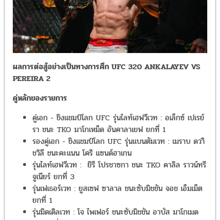
ผลการต่อสู้อย่างเป็นทางการศึก UFC 320 ANKALAYEV VS
PEREIRA 2
คู่หลักของรายการ
คู่เอก - ชิงแชมป์โลก UFC รุ่นไลท์เฮฟวีเวท : อเล็กซ์ เปเรย์
รา ชนะ TKO มาโกเหม็ด อันคาลาเยฟ ยกที่ 1
รองคู่เอก - ชิงแชมป์โลก UFC รุ่นแบนตัมเวท : เมราบ ดวาิ
ชวิลี ชนะคะแนน โครี แซนด์ฮาเกน
รุ่นไลท์เฮฟวีเวท : ยิรี โปรชาซกา ชนะ TKO คาลิล ราวน์ทรี
จูเนียร์ ยกที่ 3
รุ่นเฟเธอร์เวท : ยูสเซฟ ซาลาล ชนะซับมิชชัน จอช เอ็มเม็ต
ยกที่ 1
รุ่นมิดเดิลเวท : โจ ไพเฟอร์ ชนะซับมิชชัน อาบัส มาโกเมด