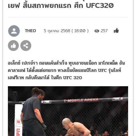
เยฟ สิ้นสภาพยกแรก ศึก UFC320
THEO
5 ตุลาคม 2568 ( 18:00 )
257
อเล็กซ์ เปเรย์รา ถอนแค้นสำเร็จ ทุบเอาชนะน็อก มาโกเหม็ด อัน
คาลาเยฟ ได้ตั้งแต่ยกแรก ทวงเข็มขัดแชมป์โลก UFC รุ่นไลท์
เฮฟวีเวท กลับคืนมาได้ ในศึก UFC 320