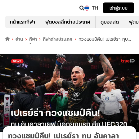
TH
เข้าสู่ระบบ
หน้าแรกกีฬา
ฟุตบอลลีกต่างประเทศ
ดูบอลสด
ฟุต
อ่าน
กีฬา
กีฬาต่างประเทศ
ทวงแชมป์คืน! เปเรย์รา ทุบ
อันคาลาเยฟ สิ้นสภาพยกแรก ศึก UFC320
ทวงแชมป์คืน! เปเรย์รา ทุบ อันคาลา