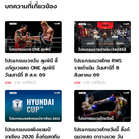
บทความที่เกี่ยวข้อง
โปรแกรมมวยวัน ลุมพินี ลิ้
โปรแกรมมวยไทย RWS
งก์ดูมวยสด ONE ลุมพินี
ราชดำเนิน วันเสาร์ที่ 8
วันเสาร์ที่ 8 ส.ค. 69
สิงหาคม 69
มวย
-152 นาทีที่แล้ว
มวย
-152 นาทีที่แล้ว
โปรแกรมบอลชิงแชมป์
โปรแกรมมวยไทยวันนี้ ลิ้งก์
อาเซียน 2026 ลิ้งก์ดูสดทีม
ดูมวยสด ตารางมวย วัน