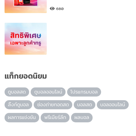
680
แท็กยอดนิยม
ดูบอลสด
ดูบอลออนไลน์
โปรแกรมบอล
ลิ้งก์ดูบอล
ช่องถ่ายทอดสด
บอลสด
บอลออนไลน์
ผลการแข่งขัน
พรีเมียร์ลีก
ผลบอล