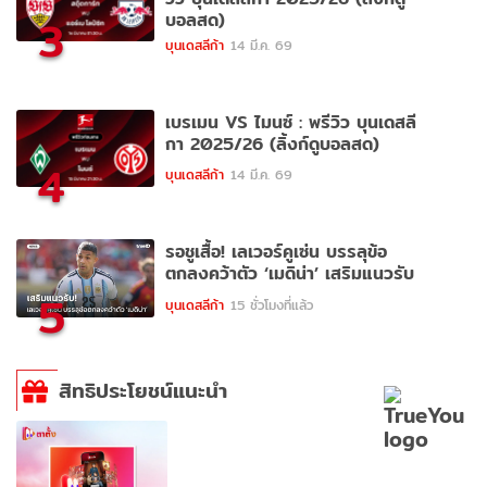
บอลสด)
3
บุนเดสลีก้า
14 มี.ค. 69
เบรเมน VS ไมนซ์ : พรีวิว บุนเดสลี
กา 2025/26 (ลิ้งก์ดูบอลสด)
4
บุนเดสลีก้า
14 มี.ค. 69
รอชูเสื้อ! เลเวอร์คูเซ่น บรรลุข้อ
ตกลงคว้าตัว ‘เมดิน่า’ เสริมแนวรับ
5
บุนเดสลีก้า
15 ชั่วโมงที่แล้ว
สิทธิประโยชน์แนะนำ