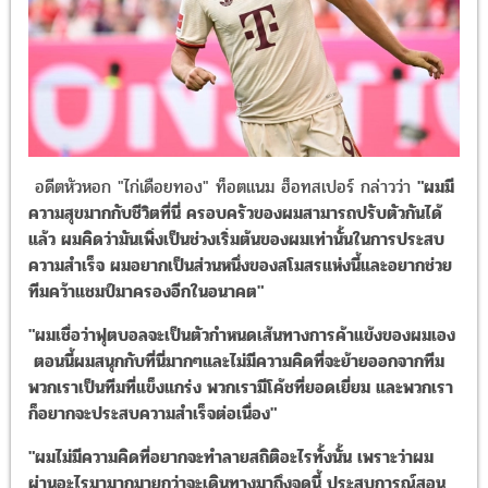
อดีตหัวหอก "ไก่เดือยทอง" ท็อตแนม ฮ็อทสเปอร์ กล่าวว่า
"ผมมี
ความสุขมากกับชีวิตที่นี่ ครอบครัวของผมสามารถปรับตัวกันได้
แล้ว ผมคิดว่ามันเพิ่งเป็นช่วงเริ่มต้นของผมเท่านั้นในการประสบ
ความสำเร็จ ผมอยากเป็นส่วนหนึ่งของสโมสรแห่งนี้และอยากช่วย
ทีมคว้าแชมป์มาครองอีกในอนาคต"
"ผมเชื่อว่าฟุตบอลจะเป็นตัวกำหนดเส้นทางการค้าแข้งของผมเอง
ตอนนี้ผมสนุกกับที่นี่มากๆและไม่มีความคิดที่จะย้ายออกจากทีม
พวกเราเป็นทีมที่แข็งแกร่ง พวกเรามีโค้ชที่ยอดเยี่ยม และพวกเรา
ก็อยากจะประสบความสำเร็จต่อเนื่อง"
"ผมไม่มีความคิดที่อยากจะทำลายสถิติอะไรทั้งนั้น เพราะว่าผม
ผ่านอะไรมามากมายกว่าจะเดินทางมาถึงจุดนี้ ประสบการณ์สอน