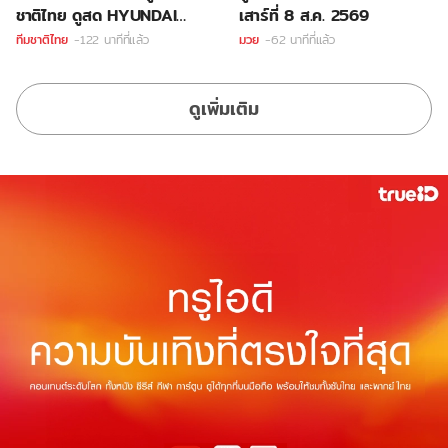
ชาติไทย ดูสด HYUNDAI
เสาร์ที่ 8 ส.ค. 2569
CUP
ทีมชาติไทย
-122 นาทีที่แล้ว
มวย
-62 นาทีที่แล้ว
ดูเพิ่มเติม