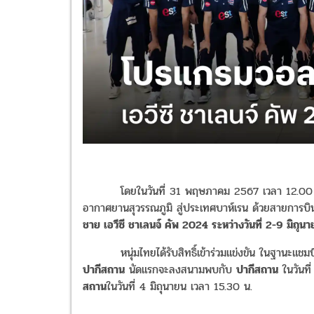
โดยในวันที่ 31 พฤษภาคม 2567 เวลา 12.00
อากาศยานสุวรรณภูมิ สู่ประเทศบาห์เรน ด้วยสายการบินกัล
ชาย เอวีซี ชาเลนจ์ คัพ 2024 ระหว่างวันที่ 2-9 มิถุน
หนุ่มไทยได้รับสิทธิ์เข้าร่วมแข่งขัน ในฐานะแชมป์
ปากีสถาน
นัดแรกจะลงสนามพบกับ
ปากีสถาน
ในวันที
สถาน
ในวันที่ 4 มิถุนายน เวลา 15.30 น.