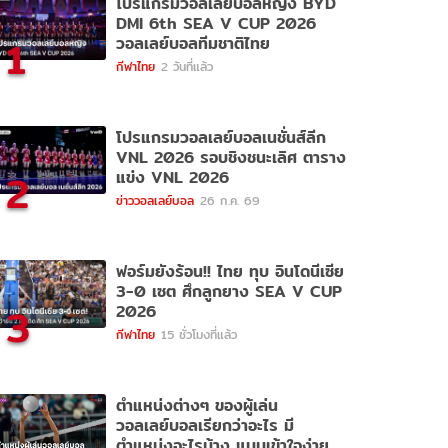
โปรแกรมวอลเลย์บอลหญิง BYD
DMI 6th SEA V CUP 2026
1
วอลเลย์บอลทีมชาติไทย
กีฬาไทย
2 วันที่แล้ว
โปรแกรมวอลเลย์บอลเนชั่นส์ลีก
VNL 2026 รอบชิงชนะเลิศ ตาราง
2
แข่ง VNL 2026
ข่าววอลเลย์บอล
26 ก.ค. 69
ฟอร์มยังร้อน!! ไทย ทุบ อินโดนีเซีย
3-0 เซต ศึกลูกยาง SEA V CUP
3
2026
กีฬาไทย
15 ชั่วโมงที่แล้ว
ตำแหน่งต่างๆ ของผู้เล่น
วอลเลย์บอลเรียกว่าอะไร มี
ตำแหน่งอะไรบ้าง แบบเข้าใจง่าย