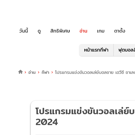
วันนี้
ดู
สิทธิพิเศษ
อ่าน
เกม
ตาตั้ง
หน้าแรกกีฬา
ฟุตบอลล
อ่าน
กีฬา
โปรแกรมแข่งขันวอลเล่ย์บอลชาย เอวีซี ชาเ
โปรแกรมแข่งขันวอลเล่ย์บ
2024