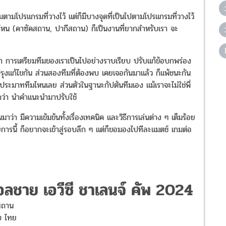
มตามโปรแกรมที่วางไว้ แต่ก็มีบางจุดที่เป็นไปตามโปรแกรมที่วางไว้
ทีมไหน (คาซัคสถาน, ปากีสถาน) ก็เป็นงานที่ยากสำหรับเรา จะ
า การเตรียมทีมของเราเป็นไปอย่างราบเรียบ ปรับแก้ข้อบกพร่อง
ุงแก้ไขกัน ส่วนสองทีมที่ต้องพบ เคยเจอกันมาแล้ว ก็แพ้ชนะกัน
่ประมาททีมไหนเลย ส่วนตัวในฐานะกัปตันทีมเอง แม้เราจะไม่ใช่พี่
กว่า นำคำแนะนำมาปรับใช้
มาว่า มีความเข้มข้นทั้งเรื่องเทคนิค และวิธีการเล่นต่าง ๆ เต็มร้อย
ารนี้ ก็อยากจะเข้าสู่รอบลึก ๆ แต่ก็ขอมองไปทีละแมตช์ เกมต่อ
ลชาย เอวีซี ชาเลนจ์ คัพ 2024
ีสถาน
บ ไทย