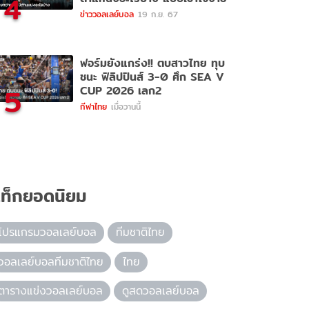
4
ข่าววอลเลย์บอล
19 ก.ย. 67
ฟอร์มยังแกร่ง!! ตบสาวไทย ทุบ
ชนะ ฟิลิปปินส์ 3-0 ศึก SEA V
5
CUP 2026 เลก2
กีฬาไทย
เมื่อวานนี้
ท็กยอดนิยม
โปรแกรมวอลเลย์บอล
ทีมชาติไทย
วอลเลย์บอลทีมชาติไทย
ไทย
ตารางแข่งวอลเลย์บอล
ดูสดวอลเลย์บอล