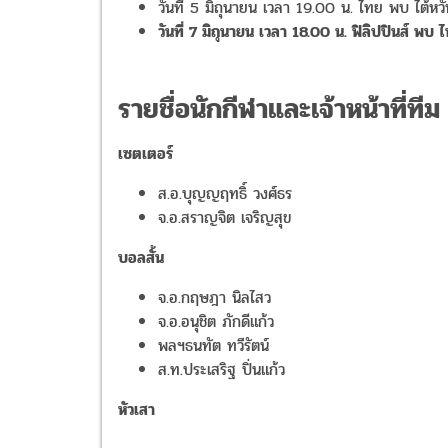
วันที่ 5 มิถุนายน เวลา 19.00 น. ไทย พบ ไต้หวั
วันที่ 7 มิถุนายน เวลา 18.00 น. ฟิลิปปินส์ พบ
รายชื่อนักกีฬาและเจ้าหน้าที่ทีม
เซตเตอร์
ส.อ.บุญญฤทธิ์ วงศ์ธร
จ.อ.สราญจิต เจริญสุข
บอลสั้น
จ.อ.กฤษฎา นิลไสว
จ.อ.อนุชิต ภักดีแก้ว
พลฯธนทัต ทวีรัตน์
ส.ท.ประเสริฐ ปิ่นแก้ว
หัวเสา