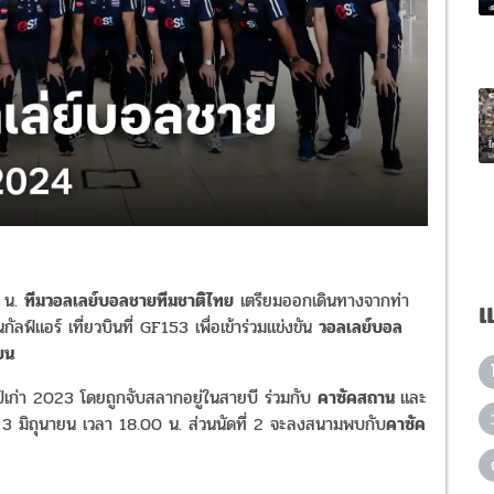
 น.
ทีมวอลเลย์บอลชายทีมชาติไทย
เตรียมออกเดินทางจากท่า
แ
ฟ์แอร์ เที่ยวบินที่ GF153 เพื่อเข้าร่วมแข่งขัน
วอลเลย์บอล
ายน
เก่า 2023 โดยถูกจับสลากอยู่ในสายบี ร่วมกับ
คาซัคสถาน
และ
่ 3 มิถุนายน เวลา 18.00 น. ส่วนนัดที่ 2 จะลงสนามพบกับ
คาซัค