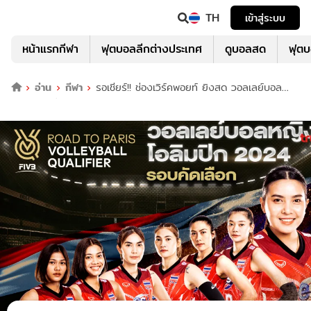
TH
เข้าสู่ระบบ
หน้าแรกกีฬา
ฟุตบอลลีกต่างประเทศ
ดูบอลสด
ฟุต
อ่าน
กีฬา
รอเชียร์!! ช่องเวิร์คพอยท์ ยิงสด วอลเลย์บอล
หญิงไทย คัดโอลิมปิก