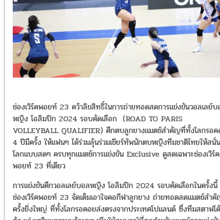
ช่องเวิร์คพอยท์ 23 คว้าลิขสิทธิ์ในการถ่ายทอดสดการแข่งขันวอลเลย์บ
หญิง โอลิมปิก 2024 รอบคัดเลือก (ROAD TO PARIS
VOLLEYBALL QUALIFIER) ศึกตบลูกยางแมตช์สำคัญที่ทั้งโลกรอค
4 ปีมีครั้ง ให้แฟนๆ ได้ร่วมลุ้นร่วมเชียร์ทัพนักตบหญิงทีมชาติไทยให้สนั่
โลกแบบสดๆ ครบทุกแมตช์การแข่งขัน Exclusive ดูสดเฉพาะช่องเวิร์ค
พอยท์ 23 ที่เดียว
การแข่งขันศึกวอลเลย์บอลหญิง โอลิมปิก 2024 รอบคัดเลือกในครั้งนี้
ช่องเวิร์คพอยท์ 23 จัดเต็มเอาใจคอกีฬาลูกยาง ถ่ายทอดสดแมตช์สำค
ครั้งยิ่งใหญ่ ที่ทั้งโลกรอคอยส่งตรงจากประเทศโปแลนด์ ซึ่งทีมสตาฟโค