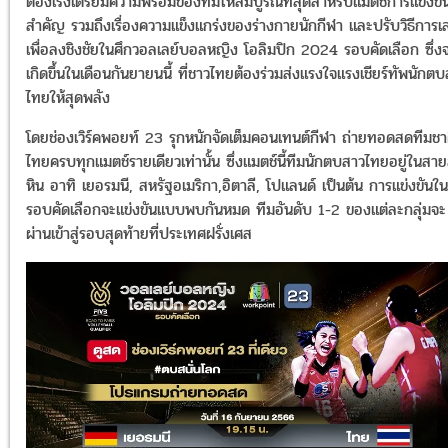
ต้องเร่งเตรียมความพร้อมของทีมให้สมบูรณ์ที่สุดสำหรับแมตช์การแข่งขั
สำคัญ รวมถึงเรื่องความแข็งแกร่งของร่างกายนักกีฬา และปรับวิธีการเล
เพื่อลงชิงชัยในศึกวอลเลย์บอลหญิง โอลิมปิก 2024 รอบคัดเลือก ซึ่ง
เกิดขึ้นในเดือนกันยายนนี้ ที่ชาวไทยต้องร่วมส่งแรงใจแรงเชียร์ทัพนักต
ไทยให้สุดพลัง
โดยช่องเวิร์คพอยท์ 23 รุกหนักจัดเต็มคอนเทนต์กีฬา ถ่ายทอดสดทีมชา
ไทยครบทุกแมตช์รายเดียวเท่านั้น ซึ่งแมตช์นี้ทีมนักตบสาวไทยอยู่ในสาย
หิน อาทิ เยอรมนี, สหรัฐอเมริกา,อิตาลี, โปแลนด์ เป็นต้น การแข่งขันใน
รอบคัดเลือกจะแข่งขันแบบพบกันหมด ทีมอันดับ 1-2 ของแต่ละกลุ่มจะ
ผ่านเข้าสู่รอบสุดท้ายที่ประเทศฝรั่งเศส