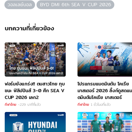
วอลเลย์บอล
BYD DMI 6th SEA V CUP 2026
บทความที่เกี่ยวข้อง
ฟอร์มยังแกร่ง!! ตบสาวไทย ทุบ
โปรแกรมแบดมินตัน โคเรีย
ชนะ ฟิลิปปินส์ 3-0 ศึก SEA V
มาสเตอร์ 2026 ลิ้งก์ดูสดแ
CUP 2026 เลก2
ดมินตันโคเรีย มาสเตอร์
กีฬาไทย
-229 นาทีที่แล้ว
กีฬาไทย
1 ชั่วโมงที่แล้ว