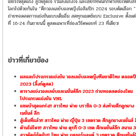
เชียร์ให้สุดแรง สู้ให้สุดใจ ร่วมส่งแรงใจ และเชียร์ทัพนักกีฬาไทยให้ตบสน
โลกไปด้วยกันใน “ศึกวอลเลย์บอลหญิงโอลิมปิก 2024 รอบคัดเลือก ”
ถ่ายทอดสดการแข่งขันแบบเต็มอิ่ม สดทุกแมตช์แบบ Exclusive ตั้งแต่
ที่ 16-24 กันยายนนี้ ดูสดเฉพาะที่ช่องเวิร์คพอยท์ 23 ที่เดียว!
ข่าวที่เกี่ยวข้อง
ผลและโปรแกรมแข่งขัน วอลเลย์บอลหญิงทีมชาติไทย ตลอดปี
2023 (ลิ้งก์ดูสด)
ตารางแข่งวอลเลย์บอลเนชั่นส์ลีก 2023 ถ่ายทอดสดช่องไหน
โปรแกรมแข่งขัน VNL
แซมบ้าสุดแกร่ง!! สาวไทย พ่าย บราซิล 0-3 ส่งท้ายศึกลูกยาง
เนชั่นส์ ลีก
สู้เต็มที่แล้ว!! สาวไทย พ่าย ญี่ปุ่น 3 เซตรวด ศึกลูกยางเนชั่นส์ 
ต้านไม่ไหว!! สาวไทย พ่าย ตุรกี 0-3 เซต ศึกเนชั่นส์ลีก สนาม 3
สาวดัตช์อัดยับ!! ไทย พ่าย เนเธอร์แลนด์ 3 เซตรวด ศึกเนชั่นส์