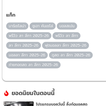
แท็ก
บาร์เซโลน่า
ชูเอา คันเซโล่
บอลสเปน
พรีวิว ลา ลีกา 2025-26
พรีวิว ลา ลีกา
ลา ลีกา 2025-26
ฟุตบอลลา ลีกา 2025-26
บอลลา ลีกา 2025-26
ดูสด ลา ลีกา 2025-26
ถ่ายทอดสด ลา ลีกา 2025-26
ยอดนิยมในตอนนี้
โปรแกรมบอลวันนี้ ลิ้งก์ดูบอลสด