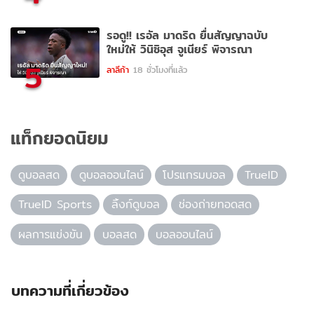
รอดู!! เรอัล มาดริด ยื่นสัญญาฉบับ
ใหม่ให้ วินิซิอุส จูเนียร์ พิจารณา
5
ลาลีก้า
18 ชั่วโมงที่แล้ว
แท็กยอดนิยม
ดูบอลสด
ดูบอลออนไลน์
โปรแกรมบอล
TrueID
TrueID Sports
ลิ้งก์ดูบอล
ช่องถ่ายทอดสด
ผลการแข่งขัน
บอลสด
บอลออนไลน์
บทความที่เกี่ยวข้อง