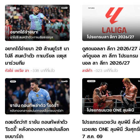
อยากได้จ่ายมา 20 ล้านยูโร!! นา
ดูสดบอลลา ลีกา 2026/27 ลิ
โปลี สนคว้าตัว กาเบรียล เชซุส
งก์ดูบอล ลา ลีกา โปรแกรม
มาร่วมทีม
บอล ลา ลีกา 2026/27
กัลโช่ เซเรีย อา
-338 นาทีที่แล้ว
ลาลีก้า
-323 นาทีที่แล้ว
ถอยดีกว่า!! ราชัน ถอนทัพล่าตัว
โปรแกรมมวยวัน ลุมพินี ลิ้งก
'โรดรี้' หลังกองกลางสเปนเลือก
มวยสด ONE ลุมพินี วันศุกร์ท
ซบบาร์ซ่า
7 ส.ค. 69