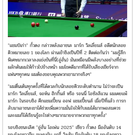
"แชมป์เก่า" กั๋วตง กล่าวหลังเอาชนะ มาร์ก วิลเลี่ยมส์ อดีตนักสอย
คิวหมายเลข 1 ของโลก ผ่านเข้าชิงเป็นปีที่ 2 ติดต่อกันว่า "ผมรู้สึก
พิเศษมากเวลาลงแข่งขันที่นี่(อู่ฮั่น) มันเหมือนมีพลังบางอย่างที่ช่วย
ผลักดันผมให้ก้าวไปข้างหน้า ผมโชคดีมากที่ได้รับเสียงเชียร์จาก
แฟนๆทุกคน ผมต้องขอบคุณพวกเขามากจริงๆ"
"ผมตื่นเต้นทุกครั้งที่ได้ดวลกับนักสอยคิวระดับตำนาน ไม่ว่าจะเป็น
มาร์ก วิลเลี่ยมส์, จอห์น ฮิกกิ้นส์ หรือ รอนนี่ โอซัลลิแวน ผมเคยแพ้
มาร์ก ในรอบชิง ศึกแชมเปี้ยน ออฟ แชมเปี้ยนส์ เมื่อปีที่แล้ว การก
ลับมาเอาชนะเขาได้ช่วยเพิ่มความมั่นใจให้กับผมได้มากพอสมควร
และผมก็ได้เรียนรู้อะไรต่างๆมากมายจากพวกเขาทุกครั้ง"
รอบชิงชนะเลิศ "อู่ฮั่น โอเพ่น 2025" เซียว กั๋วตง มืออันดับ 14
ของโลกชาวจีน จะพบกับ แกรี่ วิลสัน มืออันดับ 18 ของโลกชาว