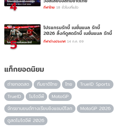
วอลเลย์บอลทีมชาติไทย
4
กีฬาไทย
18 ชั่วโมงที่แล้ว
โปรแกรมรักบี้ เนชั่นแนล รักบี้
2026 ลิ้งก์ดูสดรักบี้ เนชั่นแนล รักบี้
5
กีฬาต่างประเทศ
14 ก.ค. 69
แท็กยอดนิยม
ถ่ายทอดสด
ทีมชาติไทย
ไทย
TrueID Sports
TrueID
โมโตจีพี
MotoGP
จักรยานยนต์ทางเรียบชิงแชมป์โลก
MotoGP 2026
ดูสดโมโตจีพี 2026