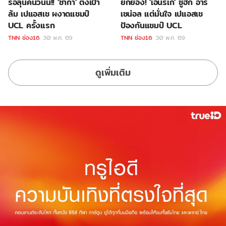
รอลุ้นคืนวันนี้!! 'ซาก้า' ตั้งเป้า
ยกย่อง! 'เอ็นริเก้' ซูฮก อาร์
ล้ม เปแอสเช ผงาดแชมป์
เซน่อล แต่มั่นใจ เปแอสเช
UCL ครั้งแรก
ป้องกันแชมป์ UCL
TNN ช่อง16
30 พ.ค. 69
TNN ช่อง16
30 พ.ค. 69
ดูเพิ่มเติม