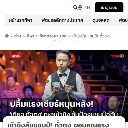
TH
เข้าสู่ระบบ
หน้าแรกกีฬา
ฟุตบอลลีกต่างประเทศ
ดูบอลสด
ฟุต
อ่าน
กีฬา
กีฬาต่างประเทศ
เข้าชิงลุ้นแชมป์! กั๋วตง
ขอบคุณแรงเชียร์ ช่วยฟอร์มดีในอู่ฮั่น โอเพ่น
เข้าชิงลุ้นแชมป์! กั๋วตง ขอบคุณแรง