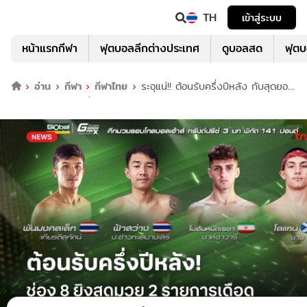
TH
เข้าสู่ระบบ
หน้าแรกกีฬา
ฟุตบอลลีกต่างประเทศ
ดูบอลสด
ฟุต
อ่าน
กีฬา
กีฬาไทย
ระอุแน่!! ต้อนรับครึ่งปีหลัง กับสุดยอด
ความมันส์มวยสด ช่อง 8