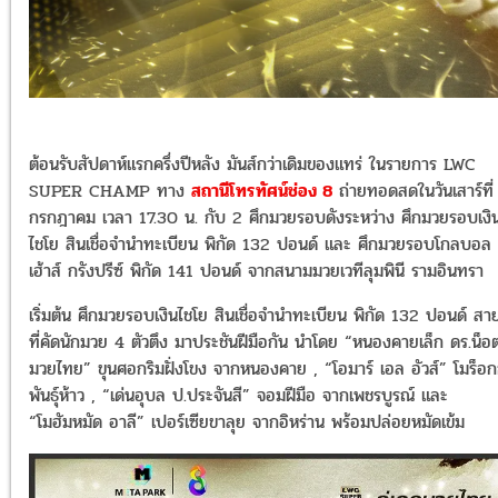
ต้อนรับสัปดาห์แรกครึ่งปีหลัง มันส์กว่าเดิมของแทร่ ในรายการ LWC
SUPER CHAMP ทาง
สถานีโทรทัศน์ช่อง 8
ถ่ายทอดสดในวันเสาร์ที่
กรกฎาคม เวลา 17.30 น. กับ 2 ศึกมวยรอบดังระหว่าง ศึกมวยรอบเงิ
ไชโย สินเชื่อจำนำทะเบียน พิกัด 132 ปอนด์ และ ศึกมวยรอบโกลบอล
เฮ้าส์ กรังปรีซ์ พิกัด 141 ปอนด์ จากสนามมวยเวทีลุมพินี รามอินทรา
เริ่มต้น ศึกมวยรอบเงินไชโย สินเชื่อจำนำทะเบียน พิกัด 132 ปอนด์ สา
ที่คัดนักมวย 4 ตัวตึง มาประชันฝีมือกัน นำโดย “หนองคายเล็ก ดร.น็อ
มวยไทย” ขุนศอกริมฝั่งโขง จากหนองคาย , “โอมาร์ เอล อัวส์” โมร็อก
พันธุ์ห้าว , “เด่นอุบล ป.ประจันสี” จอมฝีมือ จากเพชรบูรณ์ และ
“โมฮัมหมัด อาลี” เปอร์เซียขาลุย จากอิหร่าน พร้อมปล่อยหมัดเข้ม