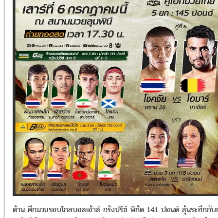
ด้าน ศึกมวยรอบโกลบอลเฮ้าส์ กรังปรีซ์ พิกัด 141 ปอนด์ ลุ้นระทึกกับ