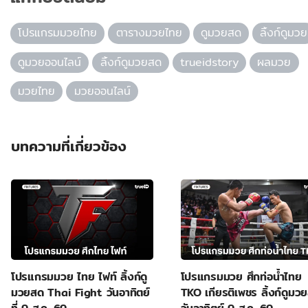
โปรแกรมมวยไทย
ตารางมวยไทย
ดูมวยสด
ลิ้งก์ดูมวย
ดูมวยออนไลน์
ลิ้งก์ดูมวยสด
trueidstory
ผลมวย
มวยไทย
มวยออนไลน์
บทความที่เกี่ยวข้อง
โปรแกรมมวย ไทย ไฟท์ ลิ้งก์ดู
โปรแกรมมวย ศึกท่อน้ำไทย
มวยสด Thai Fight วันอาทิตย์
TKO เกียรติเพชร ลิ้งก์ดูมว