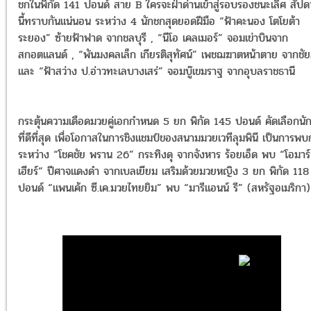
ชกในพิกัด 141 ปอนด์ สาย B ใครจะฝ่าด่านเข้าสู่รอบรองชนะเลิศ สัปด
นี้ทราบกันแน่นอน ระหว่าง 4 นักชกสุดยอดฝีมือ “ฟ้าคะนอง โตโยต้า
ระยอง” ซ้ายฟ้าฟาด จากชลบุรี , “นีโอ เคลเมอร์” จอมเข่าบินจาก
สกอตแลนด์ , “พันมงคลเล็ก เกียรติสุทัศน์” เพชฌฆาตหน้าตาย จากชัยภ
และ “ฟ้าสว่าง ป.อ่าวทะเลบางเสร่” จอมบู๊เขมราฐ จากอุบลราชธานี
กระตุ้นความเดือดมวยคู่เอกกำหนด 5 ยก พิกัด 145 ปอนด์ คัดเลือกนั
ที่ดีที่สุด เพื่อโอกาสในการชิงแชมป์ของสนามมวยเวทีลุมพินี เป็นการพบ
ระหว่าง “โชคชัย พราน 26” กระทิงดุ จากจังหาร ร้อยเอ็ด พบ “โอมาร
เฮียร์“ ปีศาจแดงดำ จากเบลเยียม เสริมด้วยมวยหญิง 3 ยก พิกัด 118
ปอนด์ “แพนเค้ก ซี.เค.มวยไทยยิม” พบ “มารีแอนน์ รี” (สหรัฐอเมริกา)