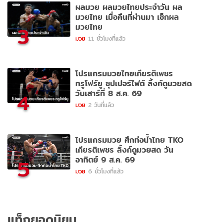
ผลมวย ผลมวยไทยประจำวัน ผล
มวยไทย เมื่อคืนที่ผ่านมา เช็กผล
มวยไทย
3
มวย
11 ชั่วโมงที่แล้ว
โปรแกรมมวยไทยเกียรติเพชร
ทรูโฟร์ยู ซุปเปอร์ไฟต์ ลิ้งก์ดูมวยสด
วันเสาร์ที่ 8 ส.ค. 69
4
มวย
2 วันที่แล้ว
โปรแกรมมวย ศึกท่อน้ำไทย TKO
เกียรติเพชร ลิ้งก์ดูมวยสด วัน
อาทิตย์ 9 ส.ค. 69
5
มวย
6 ชั่วโมงที่แล้ว
แท็กยอดนิยม