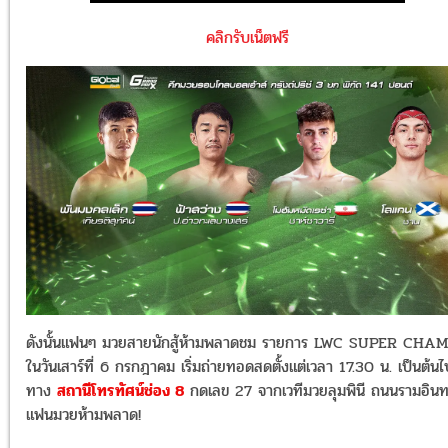
คลิกรับเน็ตฟรี
ดังนั้นแฟนๆ มวยสายนักสู้ห้ามพลาดชม รายการ LWC SUPER CHA
ในวันเสาร์ที่ 6 กรกฎาคม เริ่มถ่ายทอดสดตั้งแต่เวลา 17.30 น. เป็นต้นไ
ทาง
สถานีโทรทัศน์ช่อง 8
กดเลข 27 จากเวทีมวยลุมพินี ถนนรามอิน
แฟนมวยห้ามพลาด!