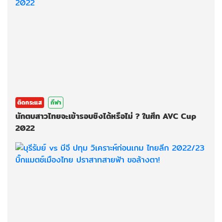
ติดกระแส
กีฬา
นักตบสาวไทยจะเข้ารอบชิงได้หรือไม่ ? ในศึก AVC Cup
2022