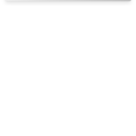
กีฬา
ดูสด ไทย พบ ฟิลิปปินส์ ถ่ายทอดสด SEA V CUP 2026
TOOMTAM78
07 ส.ค. 2026