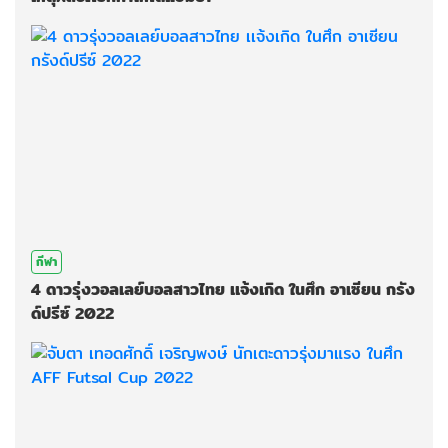
กีฬา
4 ดาวรุ่งวอลเลย์บอลสาวไทย เเจ้งเกิด ในศึก อาเซียน กรัง
ด์ปรีซ์ 2022