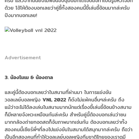
ครับ แล้วจากนั้นยังไม่พอน้องบุ๋มบิ๋มก็ได้โอบมือทำเป็นรูปหัวใจอีก
ด้วย โอ้โห้ต้องบอกเลยว่าคู่ซี้ทั้งสองคนนี้ขี้เล่นขี้อ้อนมากล่ะครับ
ปังมากบอกเลย!
Advertisement
3. น้องโมเม & น้องตาล
และคู่นี้ต้องบอกเลยว่าในสนามที่ผ่านมา ในการแข่งขัน
วอลเลย์บอลหญิง
VNL 2022
ก็ดังไม่แพ้คนอื่นๆล่ะครับ ถึง
แม้ว่าจะไม่ได้ลงเล่นในสนามมากนักแต่เรื่องขี้เล่นขี้อ้อนข้างสนาม
ก็มีหลายจังหวะเหมือนกันล่ะครับ สำหรับคู่นี้ต้องบอกเล่นว่าซน
มากกล้องถ่ายทอดสดก็จับภาพมากเช่นกัน ต้องบอกเลยว่าทั้ง
สองคนนี้เชียร์พี่ๆที่ลงไปแข่งขันในสนามได้สนุกมากล่ะครับ ถือว่า
เป็นอีกสองคนที่ทำให้วอลเลย์บอลหญิงทีมชาติไทยของเราดูมี