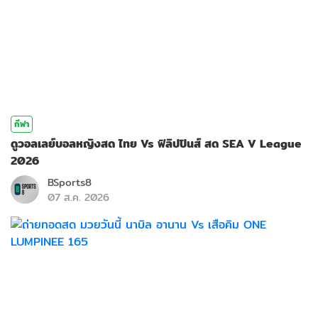
กีฬา
ดูวอลเลย์บอลหญิงสด ไทย Vs ฟิลิปปินส์ สด SEA V League
2026
BSports8
07 ส.ค. 2026