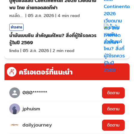
ดูฟุตซอลสด Continental 2026 เวียดนาม
พบ ไทย ถ่ายทอดสดกีฬา
หงส์ดรุณ
|
05 ส.ค. 2026
|
4
min read
ข่าวสาร
น้ำมันเบนซิน สำคัญแค่ไหน? สิ่งที่ผู้ใช้รถควร
รู้ในปี 2569
linda
|
05 ส.ค. 2026
|
2
min read
ครีเอเตอร์ที่แนะนำ
080*******
ติดตาม
jphuism
ติดตาม
dailyjourney
ติดตาม