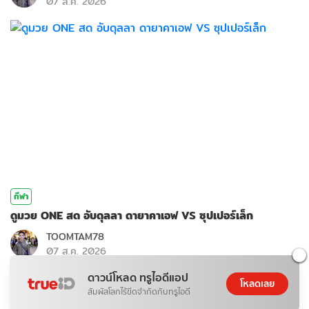
07 ส.ค. 2026
กีฬา
ดูมวย ONE สด อับดุลลา ดายาคาเอฟ VS ซุปเปอร์เล็ก
TOOMTAM78
07 ส.ค. 2026
ดาวน์โหลด ทรูไอดีแอป
โหลดเลย
สัมผัสโลกไร้ขีดจำกัดกับทรูไอดี