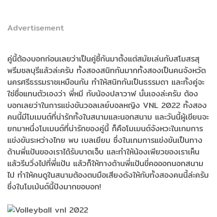
Advertisement
คู่นี้ต้องบอกก่อนเลยว่าเป็นคู่ซี้กันมาตั้งแต่สมัยเล่นกับสโมสรสุ
พรีมชลบุรีแล้วล่ะครับ ทั้งสองสนิทกันมากทั้งสองเป็นคนจังหวัด
นครศรีธรรมราชเหมือนกัน ทำให้สนิทกันเป็นธรรมดา และทั้งคู่จะ
ใช่ชื่อแทนตัวเองว่า พี่หมี กับน้องปลาวาฬ นั่นเองล่ะครับ ต้อง
บอกเลยว่าในการแข่งขันวอลเลย์บอลหญิง VNL 2022 ทั้งสอง
คนนี้มีโมเมนต์ที่น่ารักทั้งในสนามและนอกสนาม และวันนี้ผู้เขียนจะ
ยกมาหนึ่งโมเมนต์ที่น่ารักของคู่นี้ ก็คือโมเมนต์จังหวะในเกมการ
แข่งขันระหว่างไทย พบ เบลเยียม ซึ่งในเกมการแข่งขันเป็นทาง
ด้านพี่แป้นของเราได้รับบาดเจ็บ และทำให้น้องเพียวของเราเห็น
แล้วรีบวิ่งไปที่พี่แป้น แล้วก็ให้ทางด้านพี่แป้นขี่คอออกนอกสนาม
ไป ทำให้คนดูในสนามต้องตบมือเสียงดังให้กับทั้งสองคนนี้ล่ะครับ
ซึ่งในโมเม้นต์นี้ปังมากขอบอก!