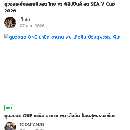
ดูวอลเลย์บอลหญิงสด ไทย vs ฟิลิปปินส์ สด SEA V Cup
2026
เก็ทโต้
07 ส.ค. 2026
กีฬา
ดูมวยสด ONE นาบิล อานาน พบ เสือคิม ป๋องสุพรรณ พีเค.
TOOMTAM78