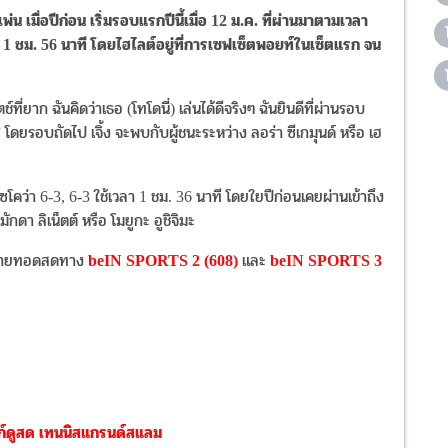
น เมื่อปีก่อน เริ่มรอบแรกปีนี้เมื่อ
12
ม
.
ค
.
ที่ผ่านมาตามเวลา
า
1
ชม
. 56
นาที โดยไฮไลต์อยู่ที่การเซฟเซ็ตพอยท์ในเซ็ตแรก จน
ตช์ที่ยาก ฉันคิดว่าเธอ
(
โทโดนี่
)
เล่นได้ดีจริงๆ ฉันยินดีที่ผ่านรอบ
้” โดยรอบถัดไป เจิ้ง จะพบกับผู้ชนะระหว่าง ลอร่า ซีเกมุนด์ หรือ เฮ
ูซโคว่า
6-3, 6-3
ใช้เวลา
1
ชม
. 36
นาที โดยใยปีก่อนเคยผ่านเข้าถึง
ดา ลิเน็ตต์ หรือ โมยูกะ อูชิจิมะ
 ถ่ายทอดสดทาง
beIN SPORTS 2 (608)
และ
beIN SPORTS 3
งก์ดูสด เทนนิสแกรนด์สแลม