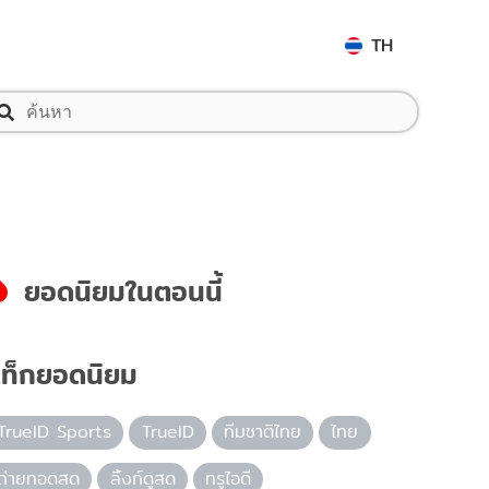
TH
ยอดนิยมในตอนนี้
ท็กยอดนิยม
TrueID Sports
TrueID
ทีมชาติไทย
ไทย
ถ่ายทอดสด
ลิ้งก์ดูสด
ทรูไอดี