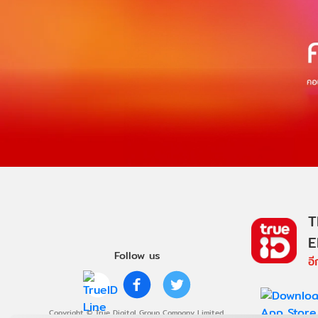
T
E
Follow us
อ
Copyright © True Digital Group Company Limited.