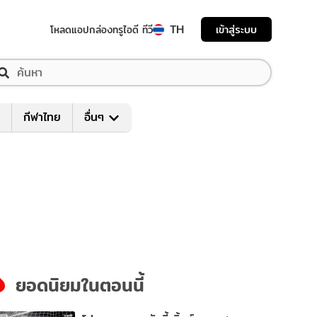
TH
เข้าสู่ระบบ
โหลดแอป
กล่องทรูไอดี ทีวี
กีฬาไทย
อื่นๆ
ยอดนิยมในตอนนี้