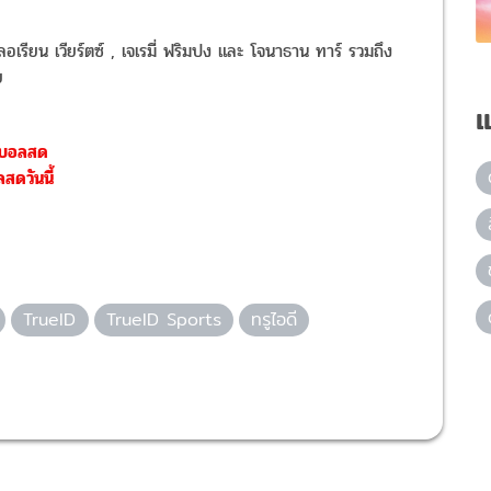
อเรียน เวียร์ตซ์
,
เจเรมี่ ฟริมปง และ โจนาธาน ทาร์ รวมถึง
ย
แ
ดูบอลสด
ดวันนี้
TrueID
TrueID Sports
ทรูไอดี