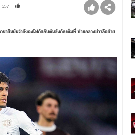
557
มายืนยันว่ายังคงโฟกัสกับต้นสังกัดเต็มที่ ท่ามกลางข่าวลือย้าย