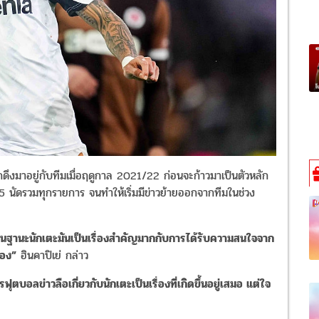
กดึงมาอยู่กับทีมเมื่อฤดูกาล 2021/22 ก่อนจะก้าวมาเป็นตัวหลัก
5 นัดรวมทุกรายการ จนทำให้เริ่มมีข่าวย้ายออกจากทีมในช่วง
่นี่ ในฐานะนักเตะมันเป็นเรื่องสำคัญมากกับการได้รับความสนใจจาก
้อง”
ฮินคาปิเย่ กล่าว
ุตบอลข่าวลือเกี่ยวกับนักเตะเป็นเรื่องที่เกิดขึ้นอยู่เสมอ แต่ใจ