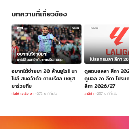
บทความที่เกี่ยวข้อง
อยากได้จ่ายมา 20 ล้านยูโร!! นา
ดูสดบอลลา ลีกา 202
โปลี สนคว้าตัว กาเบรียล เชซุส
ดูบอล ลา ลีกา โปร
มาร่วมทีม
ลีกา 2026/27
กัลโช่ เซเรีย อา
-272 นาทีที่แล้ว
ลาลีก้า
-257 นาทีที่แล้ว