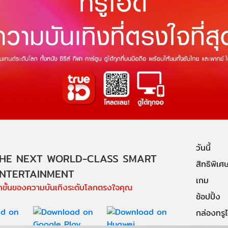
วันนี้
HE NEXT WORLD-CLASS SMART
สิทธิพิเศ
NTERTAINMENT
เกม
ีกขั้นของความบันเทิงระดับโลกตรงใจคุณ
ช้อปปิ้ง
กล่องทรูไอ