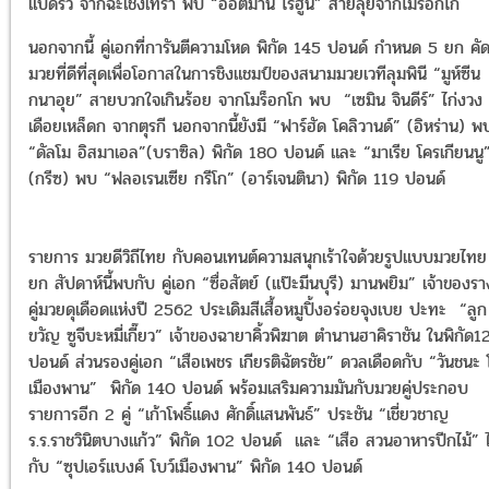
แปดริ้ว จากฉะเชิงเทรา พบ “ออตมาน โรฮูนี” สายลุยจากโมร็อกโก
นอกจากนี้ คู่เอกที่การันตีความโหด พิกัด 145 ปอนด์ กำหนด 5 ยก คัด
มวยที่ดีที่สุดเพื่อโอกาสในการชิงแชมป์ของสนามมวยเวทีลุมพินี “มูห์ซีน
กนาอุย” สายบวกใจเกินร้อย จากโมร็อกโก พบ “เซมิน จินดีร์” ไก่งวง
เดือยเหล็ดก จากตุรกี นอกจากนี้ยังมี “ฟาร์ฮัด โคลิวานด์” (อิหร่าน) พ
“ดัลโม อิสมาเอล”(บราซิล) พิกัด 180 ปอนด์ และ “มาเรีย โครเกียนนู
(กรีซ) พบ “ฟลอเรนเซีย กรีโก” (อาร์เจนตินา) พิกัด 119 ปอนด์
รายการ มวยดีวิถีไทย กับคอนเทนต์ความสนุกเร้าใจด้วยรูปแบบมวยไทย
ยก สัปดาห์นี้พบกับ คู่เอก “ซื่อสัตย์ (แป๊ะมีนบุรี) มานพยิม” เจ้าของรา
คู่มวยดุเดือดแห่งปี 2562 ประเดิมสีเสื้อหมูปิ้งอร่อยจุงเบย ปะทะ “ลูก
ขวัญ ซูจีบะหมี่เกี๊ยว” เจ้าของฉายาคิ้วพิฆาต ตำนานฮาคิราชัน ในพิกัด1
ปอนด์ ส่วนรองคู่เอก “เสือเพชร เกียรติฉัตรชัย” ดวลเดือดกับ “วันชนะ 
เมืองพาน” พิกัด 140 ปอนด์ พร้อมเสริมความมันกับมวยคู่ประกอบ
รายการอีก 2 คู่ “เก้าโพธิ์แดง ศักดิ์แสนพันธ์” ประชัน “เชี่ยวชาญ
ร.ร.ราชวินิตบางแก้ว” พิกัด 102 ปอนด์ และ “เสือ สวนอาหารปีกไม้” ไ
กับ “ซุปเอร์แบงค์ โบว์เมืองพาน” พิกัด 140 ปอนด์