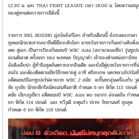
12.30 น. และ THAI FIGHT LEAGUE เวลา 18.00 น. โดยความสนุ
ของคู่ชกแต่ละรายการมีดังนี้
รายการ NKL BOXING มุ่งบัลลังก์โลก สำหรับเดือนนี้ ยังระดมบรรดา
ขุนพลนักมวยสากลอาชีพฝีมือระดับโลก มาชกในรายการกันอย่างคับคั่งเ
เคย คู่เอก เป็นการป้องกันแชมป์ WBC Asia (สภามวยเอเซีย) รุ่นซูเปอ
แบนตัมเวต ครั้งแรก ของ พงษพล ปัญญาคำ เจ้าของตำแหน่งชาวไทย
ลัลดิงเลียน่า ผู้ท้าชิงสุดอันตรายจากอินเดีย และยังมีคู่มวยในรายการที่น
สนใจ และต้องติดตามเชียร์อีกหลายคู่ อาทิ ศรีสะเกษ นครหลวงโปรโมชั
อดีตแชมป์โลกซูเปอร์ฟลายเวท WBC 2 สมัย จะขึ้นชกอุ่นเครื่องกับ วุ
ชัย ยุรชัย นักชกดีกรีสมัครเล่นทีมชาติ กำหนด 6 ยก พิกัด 115 ปอนด์ 
ดนัย เงียบภูเขียว อดีตแชมป์ WBC Asia พบ ธนากร อ่อนแย้ม กำหน
ยก พิกัด 114 ปอนด์ และ ทวีวุฒิ เกตุแก้ว ปะทะ รัชชานนท์ สุขสุด
กำหนด 6 ยก พิกัด 118 ปอนด์