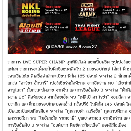
รายการ LWC SUPER CHAMP ลุมพินีเวิลด์ แชมเปี้ยนชิพ ซุปเปอร์แช
แฟนๆ รายการจะได้พบกับศึกชิงชนะเลิศใน 2 มวยรอบใหญ่ ได้แก่ ศึก
รอบเงินไชโย สินเชื่อจำนำทะเบียน พิกัด 165 ปอนด์ ระหว่าง 2 นักชกพัน
แกร่ง “อาร์ยา อักบารี่” เปอร์เซียร์หมัดพิฆาต จากอิหร่าน พบ “เสี่ยวไกต
อาบูไลเก” มังกรสะบัดลาย จากจีน และการชิงอันดับ 3 ระหว่าง “ตักศิ
พราน 26” สิงห์ผยอง จากร้อยเอ็ด พบ “เฟลิเป้ ดา โรซ่า” จอมลีลา จ
บราซิล และศึกมวยรอบโกลบอลเฮ้าส์ กรังปรีซ์ ในพิกัด 145 ปอนด์ ใ
เป็นแชมป์แห่งเกียรติยศ ระหว่าง “กุหลาบดำ ส.เริงชัย” กุหลาบพิฆาต 
นครราชสีมา พบ “โมฮัมหมัด ราเมซานี่” ขุนเข่าอามอล จากอิหร่าน และ
การชิงอันดับ 3 ระหว่าง “องค์บาก ศิษย์สารวัตรเสือ” ยอดฝีมือเมือง