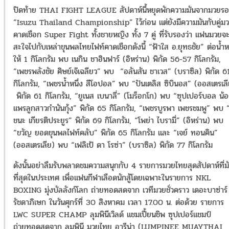
ปิดท้าย THAI FIGHT LEAGUE สัปดาห์นี้หยุดพักความมันจากมวยร
“Isuzu Thailand Championship” ไว้ก่อน แต่ยังมีความมันกับคู่ม
คาดเชือก Super Fight ทั้งชายหญิง ทั้ง 7 คู่ ที่รับรองว่า แฟนมวยจ
สะใจไปกับเหล่าขุนพลไทยไฟท์คาดเชือกดังนี้ “ฟ้าใส อ.ยุทธชัย” ต่อน้ำห
ให้ 1 กิโลกรัม พบ เนกิน ชาฮินฟาร์ (อิหร่าน) พิกัด 56-57 กิโลกรัม,
“เพชรพลังชัย ศิษย์เจ๊เฉลียว” พบ “อลันสัน ชาเวส” (บราซิล) พิกัด 6
กิโลกรัม, “เพชรนํ้าหนึ่ง สีโอปอล” พบ “ปันเตลิส ซิบินอส” (ออสเตรเล
พิกัด 61 กิโลกรัม, “ยูเนส เบนาลี่” (โมร็อกโก) พบ “ซุปเปอร์บอล น้
แพรลูกสาวกํานันกุ้ง” พิกัด 65 กิโลกรัม, “เพชรบูรพา เพชรชมพู” พบ “
ชนะ เกียรติประยูร” พิกัด 69 กิโลกรัม, “โพย่า ไบรามี่” (อิหร่าน) พบ
“ขวัญ ยอดขุนพลไฟท์คลับ” พิกัด 65 กิโลกรัม และ “เจย์ ทอนคิน”
(ออสเตรเลีย) พบ “เฟลิเป้ ดา โรซ่า” (บราซิล) พิกัด 77 กิโลกรัม
ดังนั้นอย่าลืมรับพลาดชมความสนุกกับ 4 รายการมวยไทยสุดสัปดาห์ที่ม
ที่สุดในประเทศ เพื่อแฟนกีฬาเลือดนักสู้โดยเฉพาะในรายการ NKL
BOXING มุ่งบัลลังก์โลก ถ่ายทอดสดจาก เวทีมวยชั่วคราว เดอะบาซ่าร์
รัชดาภิเษก ในวันศุกร์ที่ 30 สิงหาคม เวลา 17.00 น. ต่อด้วย รายการ
LWC SUPER CHAMP ลุมพินีเวิลด์ แชมเปี้ยนชิพ ซุปเปอร์แชมป์
ถ่ายทอดสดจาก ลุมพินี มวยไทย อารีน่า (LUMPINEE MUAYTHAI