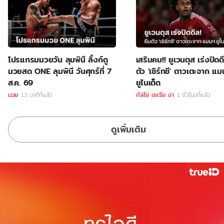
โปรแกรมมวยวัน ลุมพินี ลิ้งก์ดู
เสริมคม!! ยูเวนตุส เร่งปิดด
มวยสด ONE ลุมพินี วันศุกร์ที่ 7
ตัว 'เซิร์กซี' ดาวเตะจาก แ
ส.ค. 69
ยูไนเต็ด
มวย
13 นาทีที่แล้ว
กัลโช่ เซเรีย อา
1 ชั่วโมงที่แล้ว
ดูเพิ่มเติม