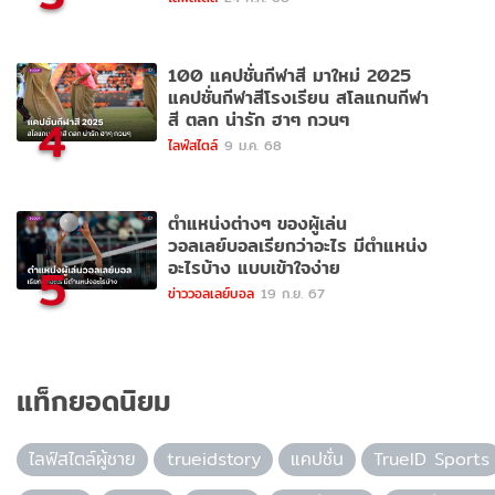
100 แคปชั่นกีฬาสี มาใหม่ 2025
แคปชั่นกีฬาสีโรงเรียน สโลแกนกีฬา
สี ตลก น่ารัก ฮาๆ กวนๆ
4
ไลฟ์สไตล์
9 ม.ค. 68
ตำแหน่งต่างๆ ของผู้เล่น
วอลเลย์บอลเรียกว่าอะไร มีตำแหน่ง
อะไรบ้าง แบบเข้าใจง่าย
5
ข่าววอลเลย์บอล
19 ก.ย. 67
แท็กยอดนิยม
ไลฟ์สไตล์ผู้ชาย
trueidstory
แคปชั่น
TrueID Sports