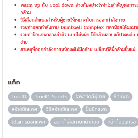
Warm up กับ Cool down ต่างกันอย่างไรทำไมสำคัญต่อการส
กล้าม
วิธีเลือกดัมเบลสำหรับผู้ชายให้เหมาะกับการออกกำลังกาย
รวมท่าออกกำลังกาย Dumbbell Complex เวลาน้อยได้ผลมา
รวมท่าฝึกแกนกลางลำตัว แบบไม่หนัก ได้กล้ามสวยแก้ปวดหลัง
ง่าย
สาเหตุที่ออกกำลังกายหนักแต่ไม่มีกล้าม เปลี่ยนวิธีนี้กล้ามขึ้นแน่
แท็ก
TrueID
TrueID Sports
ไลฟ์สไตล์ผู้ชาย
ซิกแพค
สร้างซิกแพค
วิธีสร้างซิกแพค
ปั้นซิกแพค
โปรแกรมซิกแพค
ออกกำลังกายหน้าท้อง
หน้าท้องแกร่ง