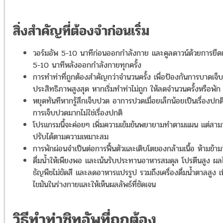
สิ่งสำคัญที่ต้องจำก่อนเริ่ม
วอร์มอัพ 5-10 นาทีก่อนออกกำลังกาย และคูลดาวน์ด้วยการยืด
5-10 นาทีหลังออกกำลังกายทุกครั้ง
การทำท่าที่ถูกต้องสำคัญกว่าจำนวนครั้ง เพื่อป้องกันการบาดเจ็
ประสิทธิภาพสูงสุด หากเริ่มทำท่าไม่ถูก ให้ลดจำนวนครั้งหรือพัก
หยุดทันทีหากรู้สึกเจ็บปวด อาการปวดเมื่อยเล็กน้อยเป็นเรื่องปกต
การเจ็บปวดมากไม่ใช่เรื่องปกติ
โปรแกรมนี้จะค่อยๆ เพิ่มความเข้มข้นพยายามทำตามแผน แต่สา
ปรับได้ตามความเหมาะสม
การพักผ่อนจำเป็นต่อการฟื้นตัวและเติบโตของกล้ามเนื้อ ห้ามข้าม
ดื่มน้ำให้เพียงพอ และเน้นรับประทานอาหารสมดุล โปรตีนสูง ผลไ
ธัญพืชไม่ขัดสี และลดอาหารแปรรูป รวมถึงเครื่องดื่มน้ำตาลสูง เ
ไขมันในร่างกายและให้เห็นผลลัพธ์ที่ชัดเจน
วิธีทำท่าซิทอัพที่ถูกต้อง