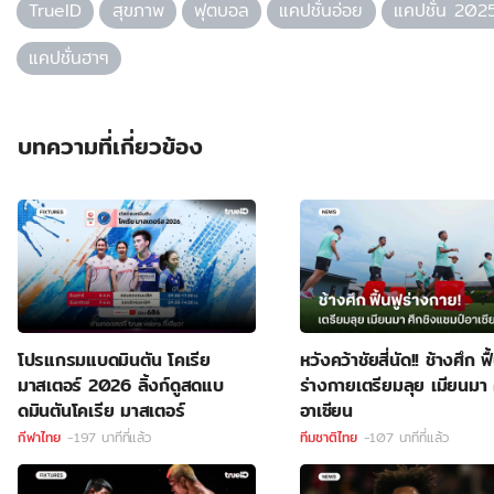
TrueID
สุขภาพ
ฟุตบอล
แคปชั่นอ่อย
แคปชั่น 202
แคปชั่นฮาๆ
บทความที่เกี่ยวข้อง
โปรแกรมแบดมินตัน โคเรีย
หวังคว้าชัยสี่นัด!! ช้างศึก ฟื
มาสเตอร์ 2026 ลิ้งก์ดูสดแบ
ร่างกายเตรียมลุย เมียนมา 
ดมินตันโคเรีย มาสเตอร์
อาเซียน
กีฬาไทย
-197 นาทีที่แล้ว
ทีมชาติไทย
-107 นาทีที่แล้ว