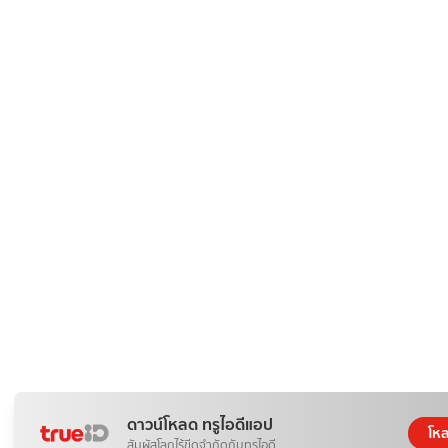
ดาวน์โหลด ทรูไอดีแอป
โห
สัมผัสโลกไร้ขีดจำกัดกับทรูไอดี