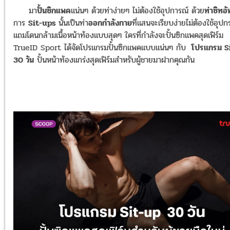
มา
ปั้นซิกแพค
แน่นๆ ด้วยท่าง่ายๆ ไม่ต้องใช้อุปการณ์ ด้วย
ท่าซิทอั
การ
Sit-ups
นั้นเป็นท่า
ออกกำลังกาย
ที่แสนจะเรียบง่ายไม่ต้องใช้อุปก
แถมโดนกล้ามเนื้อหน้าท้องแบบสุดๆ ใครที่กำลังจะปั้นซิกแพคสุดเฟิร์ม
TrueID Sport ได้จัดโปรแกรมปั้นซิกแพคแบบแน่นๆ กับ
โปรแกรม S
30 วัน
ปั้นหน้าท้องแกร่งสุดเฟิร์มสำหรับผู้ชายมาฝากคุณกัน