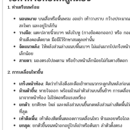
1. ท่าเตรียมพร้อม
นอนหงาย
บนเสื่อหรือพื้นพรม งอเข่า เท้าวางราบ กว้างประมาณ
สะโพก และอยู่ใกล้ก้น
วางมือ:
แตะปลายนิ้วเบาๆ หลังใบหู (กางข้อศอกออก) หรือ ก
ห้ามดึงคอเด็ดขาด มือมีไว้รักษาสมดุลเท่านั้น
จัดแนวหลัง:
ให้หลังส่วนล่างแนบพื้นเบาๆ ไม่แอ่นมากไปเกร็งหน้
เล็กน้อย
สายตา:
มองตรงไปเพดาน หรือข้างหน้าเล็กน้อยไม่ก้มคางชิดอก
2. การเคลื่อนไหวขึ้น
เกร็งหน้าท้อง:
คิดว่ากำลังดึงสะดือเข้าหาแนวกระดูกสันหลังก่อนเร
ม้วนตัวขึ้น:
หายใจออก พร้อมม้วนลำตัวส่วนบนขึ้นช้าๆ การเคลื่อ
มาจากหน้าท้อง ไม่ใช่คอหรือแรงเหวี่ยง
ยกตัว:
ยกศีรษะ ไหล่ และหลังส่วนบนขึ้นกดหลังส่วนล่างติดพื้นใ
ที่สุด
เท้าติดพื้น:
เท้าต้องติดพื้นตลอดการเคลื่อนไหว ห้ามลอยหรือไถล
ยกสุด:
ยกตัวขึ้นจนหน้าอกอยู่ใกล้เข่าหรือต้นขา ลำตัวตั้งตรง