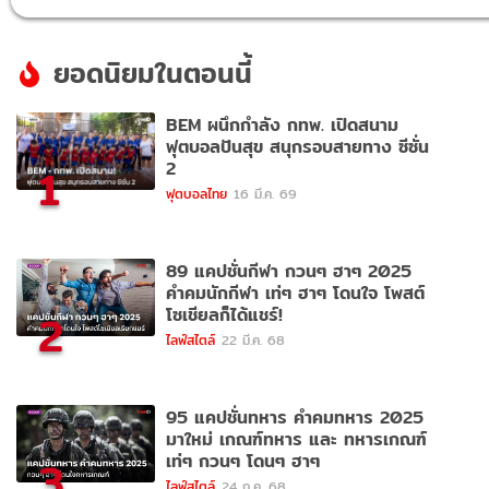
ยอดนิยมในตอนนี้
BEM ผนึกกำลัง กทพ. เปิดสนาม
ฟุตบอลปันสุข สนุกรอบสายทาง ซีซั่น
2
1
ฟุตบอลไทย
16 มี.ค. 69
89 แคปชั่นกีฬา กวนๆ ฮาๆ 2025
คำคมนักกีฬา เท่ๆ ฮาๆ โดนใจ โพสต์
โซเชียลก็ได้แชร์!
2
ไลฟ์สไตล์
22 มี.ค. 68
95 แคปชั่นทหาร คำคมทหาร 2025
มาใหม่ เกณฑ์ทหาร และ ทหารเกณฑ์
เท่ๆ กวนๆ โดนๆ ฮาๆ
3
ไลฟ์สไตล์
24 ก.ค. 68