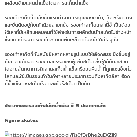
เคลื่อนข้ามแผ่นน้ำแข็งโดยการสเก็ตน้ำแข็ง
รองเท้าสเก็ตน้ำแข็งชิ้นแรกทำจากกระดูกของขาม้า, วัว หรือกวาง
และยึดติดอยู่กับเท้าด้วยสายหนัง รองเท้าสเก็ตเหล่านี้จำเป็นต้อง
ใช้เสาที่มีเหล็กแหลมคมที่ใช้สำหรับการผลักดันนักสเก็ตไปข้างหน้า
ซึ่งแตกต่างจากรองเท้าสเกตแผ่นเหล็กที่ทันสมัยในปัจจุบัน ​​
รองเท้าสเก็ตที่ทันสมัยมีหลากหลายรูปแบบให้เลือกสรร ซึ่งขึ้นอยู่
กับความต้องการของกิจกรรมของผู้เล่นสเก็ต ซึ่งผู้ใช้มักจะสวม
ใส่งานสันทนาการในลานสเก็ตน้ำแข็งหรือบนผืนน้ำที่ถูกแช่แข็งทั่ว
โลกและใช้เป็นรองเท้าในกีฬาหลายประเภทรวมถึงสเก็ตลีลา ฮ็อก
กี้น้ำแข็ง วงสเก็ตเร็ว และทัวร์สเก็ต เป็นต้น
ประเภทของรองเท้าสเก็ตน้ำแข็ง มี 5 ประเภทหลัก
Figure skates