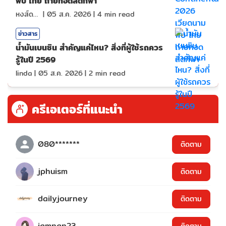
พบ ไทย ถ่ายทอดสดกีฬา
หงส์ดรุณ
|
05 ส.ค. 2026
|
4
min read
ข่าวสาร
น้ำมันเบนซิน สำคัญแค่ไหน? สิ่งที่ผู้ใช้รถควร
รู้ในปี 2569
linda
|
05 ส.ค. 2026
|
2
min read
ครีเอเตอร์ที่แนะนำ
080*******
ติดตาม
jphuism
ติดตาม
dailyjourney
ติดตาม
iamnan23
ติดตาม