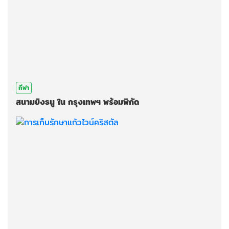
กีฬา
สนามยิงธนู ใน กรุงเทพฯ พร้อมพิกัด