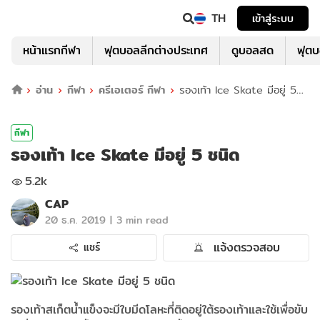
TH
เข้าสู่ระบบ
หน้าแรกกีฬา
ฟุตบอลลีกต่างประเทศ
ดูบอลสด
ฟุต
อ่าน
กีฬา
ครีเอเตอร์ กีฬา
รองเท้า Ice Skate มีอยู่ 5
ชนิด
กีฬา
รองเท้า Ice Skate มีอยู่ 5 ชนิด
5.2k
CAP
|
20 ธ.ค. 2019
3 min read
แจ้งตรวจสอบ
แชร์
รองเท้าสเก็ตน้ำแข็งจะมีใบมีดโลหะที่ติดอยู่ใต้รองเท้าและใช้เพื่อขับ