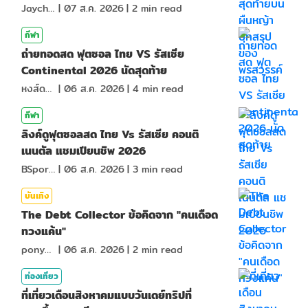
Jaychou
|
07 ส.ค. 2026
|
2
min read
กีฬา
ถ่ายทอดสด ฟุตซอล ไทย VS รัสเซีย
Continental 2026 นัดสุดท้าย
หงส์ดรุณ
|
06 ส.ค. 2026
|
4
min read
กีฬา
ลิงค์ดูฟุตซอลสด ไทย Vs รัสเซีย คอนติ
เนนตัล แชมเปียนชิพ 2026
BSports8
|
06 ส.ค. 2026
|
3
min read
บันเทิง
The Debt Collector ข้อคิดจาก "คนเดือด
ทวงแค้น"
ponydiary
|
06 ส.ค. 2026
|
2
min read
ท่องเที่ยว
ที่เที่ยวเดือนสิงหาคมแบบวันเดย์ทริปที่