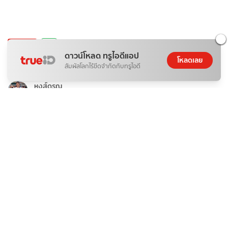
ติดกระแส
กีฬา
ดาวน์โหลด ทรูไอดีแอป
ถ่ายทอดสด ฟุตซอล ไทย VS รัสเซีย Continental 2026 นัด
โหลดเลย
สัมผัสโลกไร้ขีดจำกัดกับทรูไอดี
สุดท้าย
หงส์ดรุณ
06 ส.ค. 2026