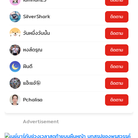
SilverShark
ติดตาม
วันหนึ่งวันนั้น
ติดตาม
หงส์ดรุณ
ติดตาม
ฝันดี
ติดตาม
แอ๊ะแอ๋🤪
ติดตาม
Pchalisa
ติดตาม
Advertisement