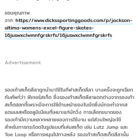
ขอบคุณภาพ
จาก:
https://www.dickssportinggoods.com/p/jackson-
ultima-womens-excel-figure-skates-
16juswxclwmnfgrskrfs/16juswxclwmnfgrskrfs
Advertisement
รองเท้าสเก็ตลีลาถูกนำมาใช้ในกีฬาสเก็ตลีลา บางครั้งจะถูกเรียก
ทับศัพท์ว่า ฟิเกอร์สเก็ต ซึ่งรองเท้าสเก็ตลีลาแตกต่างจากรองเท้า
สเก็ตฮอกกี้เพราะมีจะการใช้ด้านหน้าของใบมีดซึ่งมักจะทำจากส
แตนเลสหรืออลูมิเนียมที่เหมาะแก่นักวิ่ง การเลือกขนาดของ
รองเท้ามีความหลากหลายของการใช้งาน แต่ส่วนใหญ่จะใช้
สำหรับการกระโดดในรูปแบบที่เล่นสเก็ต เช่น Lutz Jump และ
Toe Loop หรือการหมุนไปทางหลัง รองเท้าสเก็ตสเก็ตลีลานั้น