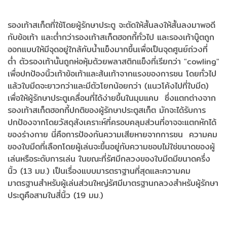
รองเท้าสเก็ตที่ใช้โดยผู้รักษาประตู จะตัดให้สั้นลงให้สั้นลงมาพอดี
กับข้อเท้า และต่ำกว่ารองเท้าสเก็ตฮอกกี้ทั่วไป และรองเท้าบู๊ตถูก
ออกแบบให้มีจุดอยู่ใกล้กับน้ำแข็งมากขึ้นเพื่อเป็นจุดศูนย์ถ่วงที่
ต่ำ ตัวรองเท้านั้นถูกห่อหุ้มด้วยพลาสติกแข็งที่เรียกว่า "cowling"
เพื่อปกป้องนิ้วเท้าข้อเท้าและส้นเท้าจากแรงของการชน โดยทั่วไป
แล้วใบมีดจะยาวกว่าและมีตัวโยกน้อยกว่า (แนวโค้งไปที่ใบมีด)
เพื่อให้ผู้รักษาประตูเคลื่อนที่ได้ง่ายขึ้นในมุมแคบ ซึ่งแตกต่างจาก
รองเท้าสเก็ตฮอกกี้ปกติของผู้รักษาประตูสเก็ต มักจะได้รับการ
ปกป้องจากโดยวัสดุสังเคราะห์ที่ครอบคลุมส่วนที่อาจจะแตกหักได้
ของร่างกาย นี่คือการป้องกันความเสียหายจากการชน ความคม
ของใบมีดที่เลือกโดยผู้เล่นจะขึ้นอยู่กับความชอบไม่ใช่ขนาดของผู้
เล่นหรือระดับการเล่น ในขณะที่รัศมีกลวงของใบมีดมีขนาดครึ่ง
นิ้ว (13 มม.) เป็นเรื่องแบบมารตราฐานที่สุดและความคม
มาตรฐานสำหรับผู้เล่นส่วนใหญ่รัศมีมาตรฐานกลวงสำหรับผู้รักษา
ประตูคือสามในสี่นิ้ว (19 มม.)