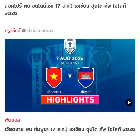
สิงคโปร์ พบ อินโดนีเซีย (7 ส.ค.) เอเชียน ฮุนได คัพ ไฮไลท์
2026
ทรูวิชั่นส์
16 ชั่วโมงที่แล้ว
ฟุตบอล
เวียดนาม พบ กัมพูชา (7 ส.ค.) เอเชียน ฮุนได คัพ ไฮไลท์ 2026