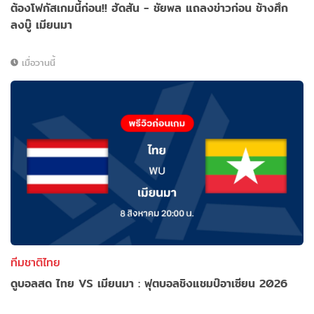
ต้องโฟกัสเกมนี้ก่อน!! ฮัดสัน - ชัยพล แถลงข่าวก่อน ช้างศึก
ลงบู๊ เมียนมา
เมื่อวานนี้
ทีมชาติไทย
ดูบอลสด ไทย VS เมียนมา : ฟุตบอลชิงแชมป์อาเซียน 2026