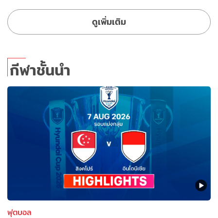
ดูเพิ่มเติม
กีฬาชั้นนำ
ฟุตบอล