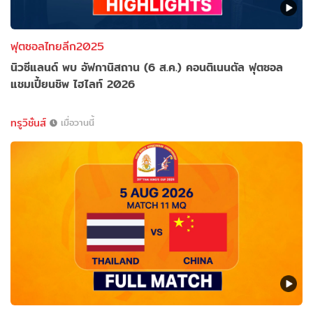
ฟุตซอลไทยลีก2025
นิวซีแลนด์ พบ อัฟกานิสถาน (6 ส.ค.) คอนติเนนตัล ฟุตซอล
แชมเปี้ยนชิพ ไฮไลท์ 2026
ทรูวิชั่นส์
เมื่อวานนี้