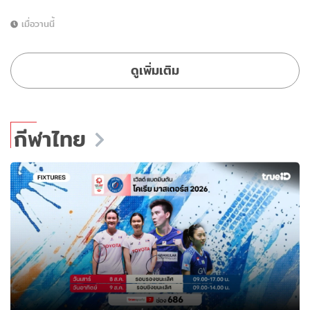
เมื่อวานนี้
ดูเพิ่มเติม
กีฬาไทย