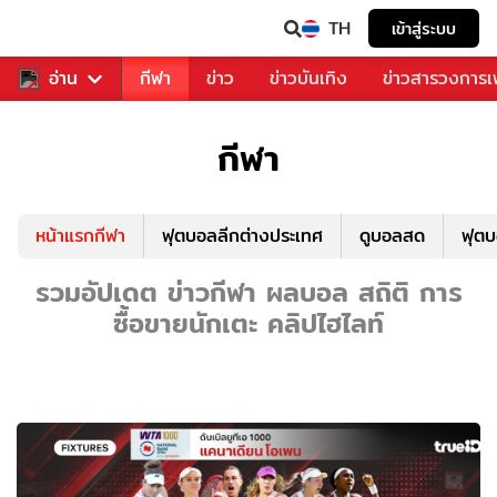
TH
เข้าสู่ระบบ
สำหรับคุณ
อ่าน
กีฬา
ข่าว
ข่าวบันเทิง
ข่าวสารวงการ
กีฬา
หน้าแรกกีฬา
ฟุตบอลลีกต่างประเทศ
ดูบอลสด
ฟุต
รวมอัปเดต ข่าวกีฬา ผลบอล สถิติ การ
ซื้อขายนักเตะ คลิปไฮไลท์