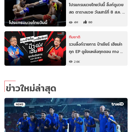
โปรแกรมมวยไทยวันนี้ ลิ้งก์ดูมวย
สด ตารางมวย วันเสาร์ที่ 8 ส.ค. …
4M
80
ทีมชาติ
รวมลิ้งก์รายการ ป๋าเชียร์ เฮียเล่า
ทุก EP ดูย้อนหลังทุกตอน ทาง …
2.6K
ข่าวใหม่ล่าสุด