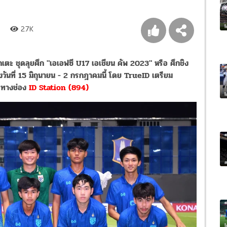
2.7K
ักเตะ ชุดลุยศึก "เอเอฟซี U17 เอเชียน คัพ 2023" หรือ ศึกชิง
างวันที่ 15 มิถุนายน - 2 กรกฎาคมนี้ โดย
TrueID
เตรียม
 ทางช่อง
ID Station (894)