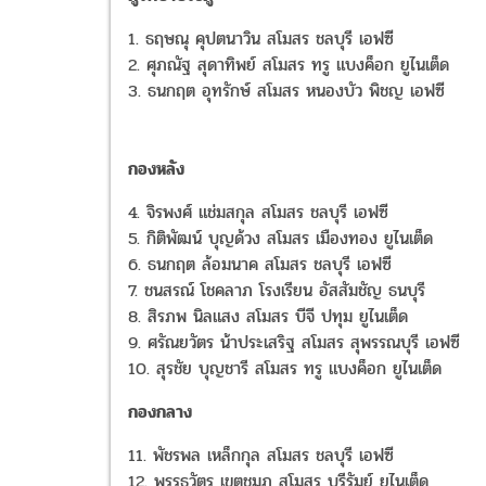
1. ธฤษณุ คุปตนาวิน สโมสร ชลบุรี เอฟซี
2. ศุภณัฐ สุดาทิพย์ สโมสร ทรู แบงค็อก ยูไนเต็ด
3. ธนกฤต อุทรักษ์ สโมสร หนองบัว พิชญ เอฟซี
กองหลัง
4. จิรพงศ์ แช่มสกุล สโมสร ชลบุรี เอฟซี
5. กิติพัฒน์ บุญด้วง สโมสร เมืองทอง ยูไนเต็ด
6. ธนกฤต ล้อมนาค สโมสร ชลบุรี เอฟซี
7. ชนสรณ์ โชคลาภ โรงเรียน อัสสัมชัญ ธนบุรี
8. สิรภพ นิลแสง สโมสร บีจี ปทุม ยูไนเต็ด
9. ศรัณยวัตร น้าประเสริฐ สโมสร สุพรรณบุรี เอฟซี
10. สุรชัย บุญชารี สโมสร ทรู แบงค็อก ยูไนเต็ด
กองกลาง
11. พัชรพล เหล็กกุล สโมสร ชลบุรี เอฟซี
12. พรรธวัตร เขตชมภู สโมสร บุรีรัมย์ ยูไนเต็ด