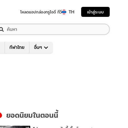
TH
เข้าสู่ระบบ
โหลดแอป
กล่องทรูไอดี ทีวี
กีฬาไทย
อื่นๆ
ยอดนิยมในตอนนี้