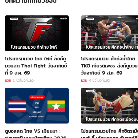
บทความที่เกี่ยวข้อง
โปรแกรมมวย ไทย ไฟท์ ลิ้งก์ดู
โปรแกรมมวย ศึกท่อน้ำไทย
มวยสด Thai Fight วันอาทิตย์
TKO เกียรติเพชร ลิ้งก์ดูมว
ที่ 9 ส.ค. 69
วันอาทิตย์ 9 ส.ค. 69
มวย
1 ชั่วโมงที่แล้ว
มวย
4 ชั่วโมงที่แล้ว
ดูบอลสด ไทย VS เมียนมา :
โปรแกรมมวยไทย ศึกจิตรเม