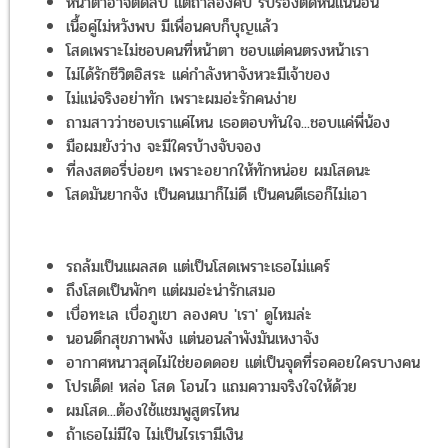
หน้าตาอาจติดลบ แต่ถ้าลองคบ รับรองติดหนี้แน่นอน
เนื้อคู่ไม่หวังพบ มีเพื่อนคบก็บุญแล้ว
โสดเพราะไม่ชอบคนที่หน้าตา ชอบแต่คนตรงหน้าเรา
ไม่ได้รักชีวิตอิสระ แค่กำลังหาจังหวะมีเจ้าของ
ไม่แน่จริงอย่าทัก เพราะผมอ่ะรักคนง่าย
ถามสาวว่าชอบเราแค่ไหน เธอตอบทันใจ...ชอบแค่พี่น้อง
มือผมยังว่าง จะมีใครบ้างจับจอง
ที่ลงสตอรี่บ่อยๆ เพราะอยากให้ทักหน่อย ผมโสดนะ
โสดมันยากจัง เป็นคนเมาก็ไม่ดี เป็นคนดีเธอก็ไม่เอา
รถล้มเป็นแผลสด แต่เป็นโสดเพราะเธอไม่แคร์
ถึงโสดเป็นพักๆ แต่ผมอ่ะน่ารักเสมอ
เบื่อทะเล เบื่อภูเขา ลองคบ 'เรา' ดูไหมล่ะ
นอนดึกสุขภาพพัง แต่นอนลำพังมันเหงาจัง
อากาศหนาวสุดไม่ใช่ยอดดอย แต่เป็นจุดที่รอคอยใครบางคน
โปรเด็ด! หล่อ โสด โอนไว แถมความจริงใจให้ด้วย
ผมโสด...ต้องใช้แชมพูสูตรไหน
ถ้าเธอไม่มีใจ ไม่เป็นไรเรามีเงิน