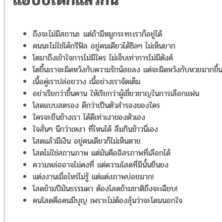
ถึงจะไม่มีสถานะ แต่ถ้ามีหมูกระทะเราก็อยู่ได้
คนนะไม่ใช่โค้กรีฟิล อยู่คนเดียวได้ชิลๆ ไม่เห็นยาก
โตมาถึงเข้าใจการไม่มีใคร ไม่เจ็บเท่าการไม่มีตังค์
โตขึ้นเราจะผิดหวังกับความรักน้อยลง แต่จะผิดหวังกับหวยมากขึ้
เนื้อคู่เราปล่อยวาง เนื้อย่างเราจัดเต็ม
อย่าเรียกว่าขึ้นคาน ให้เรียกว่าผู้เชี่ยวชาญในการเลือกแฟน
โสดแบบสตรอง ดีกว่าเป็นตัวสำรองของใคร
ใครจะยืนข้างเรา ได้ดีเท่าเงาของตัวเอง
ใจสั่นๆ นึกว่าเหงา ที่ไหนได้ ลืมกินข้าวนี่เอง
โสดแล้วมีเงิน อยู่คนเดียวก็ไม่เห็นตาย
โสดไม่ใช่สถานภาพ แต่มันคืออิสรภาพที่เลือกได้
ความหล่ออาจไม่คงที่ แต่ความโสดที่มีนั้นยืนยง
แต่งงานเมื่อไหร่ไม่รู้ แต่แต่งภาพบ่อยมาก!
โสดข้ามปีมันธรรมดา ต้องโสดข้ามชาติถึงจะเฉียบ!
คนโสดคือคนมีบุญ เพราะไม่ต้องลุ้นว่าจะโดนนอกใจ