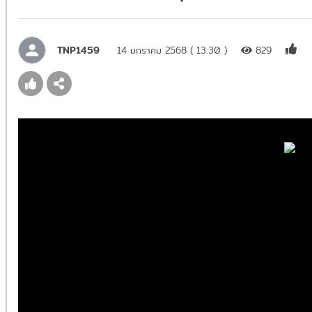
TNP1459
14 มกราคม 2568 ( 13:30 )
829