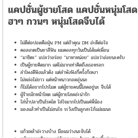
แคปชั่นผู้ชายโสด แคปชั่นหนุ่มโสด
ฮาๆ กวนๆ หนุ่มโสดจีบได้
ไม่ดีต่อปอดคือฝุ่น PM แต่ถ้าคุณ DM อ่ะดีต่อใจ
คอลเกตเป็นยาสีฟัน ผมคอลทุกวันเป็นได้แค่เพื่อน
“มาชิตะ” แปลว่าอร่อย “มาหาหน่อย” แปลว่าอ่อยนะครับ
เป็นผู้ชายคิดมาก แต่ไม่มากเท่าคิดถึงเธอหรอก
ลำโพงดีฟังแล้วดัง แต่ลำพังฟังกี่ครั้งก็เหงา
ไม่หล่อไม่ขาว แต่หน้าหนาวกอดอุ่นนะ
ก็ไม่ได้อยากโปรโมต แต่ผู้ชายคนนี้โสดอยู่นะ จีบได้
ผู้ร้ายมักหน้าโหด แต่ผู้ชายโสดอ่ะน่ารัก
ใส่น้ำปลาเป็นโรคไต ใส่ใจมากไปเป็นแค่พี่น้อง
มองแล้วทำเป็นไม่สนใจ ระวังเป็นลูกสะใภ้แม่ผมนะ
แก้วเหล้าอ่ะวางบ้าง มือผมว่างนะจับได้