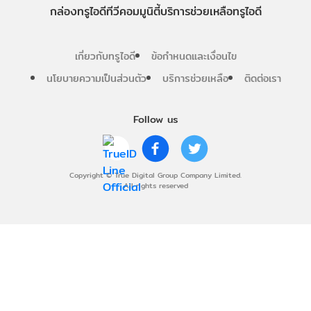
กล่องทรูไอดีทีวี
คอมมูนิตี้
บริการช่วยเหลือทรูไอดี
เกี่ยวกับทรูไอดี
ข้อกำหนดและเงื่อนไข
นโยบายความเป็นส่วนตัว
บริการช่วยเหลือ
ติดต่อเรา
Follow us
Copyright © True Digital Group Company Limited.
All rights reserved