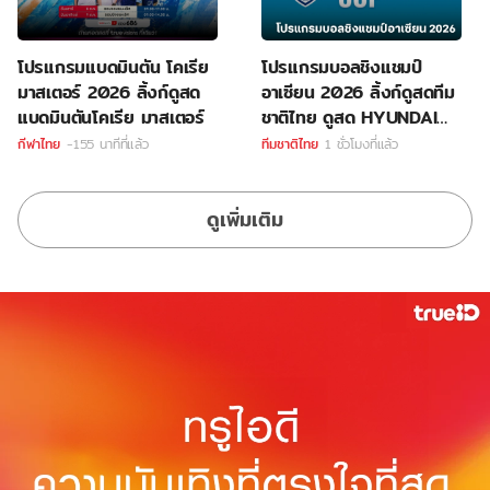
โปรแกรมแบดมินตัน โคเรีย
โปรแกรมบอลชิงแชมป์
มาสเตอร์ 2026 ลิ้งก์ดูสด
อาเซียน 2026 ลิ้งก์ดูสดทีม
แบดมินตันโคเรีย มาสเตอร์
ชาติไทย ดูสด HYUNDAI
CUP
กีฬาไทย
-155 นาทีที่แล้ว
ทีมชาติไทย
1 ชั่วโมงที่แล้ว
ดูเพิ่มเติม