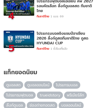
โปรแกรมฟุตบอลเอเชียน คัพ 2027
รอบคัดเลือก ลิ้งก์ดูบอลสด ทีมชาติ
ไทย
4
ทีมชาติไทย
1 เม.ย. 69
โปรแกรมบอลชิงแชมป์อาเซียน
2026 ลิ้งก์ดูสดทีมชาติไทย ดูสด
HYUNDAI CUP
5
ทีมชาติไทย
1 ชั่วโมงที่แล้ว
แท็กยอดนิยม
ดูบอลสด
ดูบอลออนไลน์
โปรแกรมบอล
โปรแกรมฟุตบอล
trueidstory
พรีเมียร์ลีก
ลิ้งก์ดูบอล
ช่องถ่ายทอดสด
บอลออนไลน์