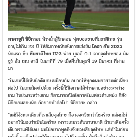
ทาคายูกิ นิชิกายะ
หัวหน้าผู้ฝึกสอน ฟุตบอลชายทีมชาติไทย รุ่น
อายุไม่เกิน 23 ปี ให้สัมภาษณ์หลังการแข่งขัน
โดฮา คัพ 2025
นัดแรก ซึ่ง
ทีมชาติไทย U23
พ่าย ยูเออี 0-1 จากจุดโทษของ มัน
ซูร์ อัล เมน ฮาลี ในนาทีที่ 79 เมื่อคืนวันพุธที่ 19 มีนาคม ที่ผ่าน
มา
"ในเกมนี้ได้เห็นข้อดีเยอะเหมือนกัน อยากให้ทุกคนพยายามต่อเนื่อง
ต่อไป ในเกมถัดๆไปด้วย ครั้งนี้ก็มีโอกาสได้ทำหลายอย่างระหว่าง
เกม ในช่วงระหว่างเกม ก็สามารถเปิดโอกาสในแต่ละตำแหน่ง ก็ยัง
มีอีกเกมสองนัด ก็อยากทำต่อไป" นิชิกายะ กล่าว
"แต่มีจังหวะเดียวที่เราเสียจุดโทษ ก็อาจจะเรียกว่าโชคร้าย แต่ผมไม่
อยากให้มองว่าเป็นโชคร้าย เพราะเกมระดับนานาชาติ ถ้าเราเสียครั้ง
เดียวเราแพ้ได้เลย ผมไม่อยากพูดถึงจังหวะเสียจุดโทษ แต่ทำไมก่อน
หน้านี้ เราถึงปล่อยให้เขาพาบอลไปถึงจุดนั้น นั่นคึอสิ่งสำคัญ เรา