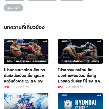
ดูบอลฟรี
บทความที่เกี่ยวข้อง
โปรแกรมมวยไทย ศึกมวย
โปรแกรมมวยไทย ศึก
มันส์สนั่นเมือง ลิ้งก์ดูมวย
มวยไทยพันธมิตร ลิ้งก์ดู
สดวันอังคาร 11 ส.ค. 69
มวยสด วันจันทร์ที่ 10 ส.ค.
69
มวย
-335 นาทีที่แล้ว
มวย
-275 นาทีที่แล้ว