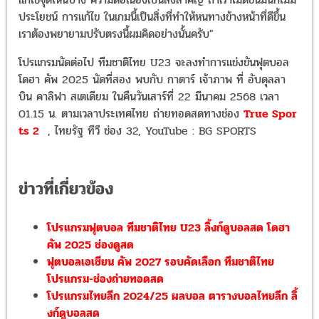
ประโยชน์ การแก้ไข ในเกมนี้เป็นสิ่งที่ทำให้หนทางข้างหน้าที่ดีขึ้น
เราต้องพยายามปรับตรงนี้ผมคิดอย่างนั้นครับ"
โปรแกรมนัดต่อไป ทีมชาติไทย U23 จะลงทำการแข่งขันฟุตบอล
โดฮา คัพ 2025 นัดที่สอง พบกับ กาตาร์ เจ้าภาพ ที่ อับดุลลา
บิน คาลิฟา สเตเดียม ในคืนวันเสาร์ที่ 22 มีนาคม 2568 เวลา
01.15 น. ตามเวลาประเทศไทย ถ่ายทอดสดทางช่อง
True Spor
ts 2
, ไทยรัฐ ทีวี ช่อง 32, YouTube : BG SPORTS
ข่าวที่เกี่ยวข้อง
โปรแกรมฟุตบอล ทีมชาติไทย U23 ลิ้งก์ดูบอลสด โดฮา
คัพ 2025 ช่องดูสด
ฟุตบอลเอเชียน คัพ 2027 รอบคัดเลือก ทีมชาติไทย
โปรแกรม-ช่องถ่ายทอดสด
โปรแกรมไทยลีก 2024/25 ผลบอล ตารางบอลไทยลีก ลิ้
งก์ดูบอลสด