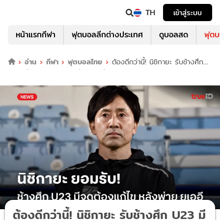
TH
เข้าสู่ระบบ
หน้าแรกกีฬา
ฟุตบอลลีกต่างประเทศ
ดูบอลสด
ฟุต
อ่าน
กีฬา
ฟุตบอลไทย
ต้องดีกว่านี้! นิชิกายะ รับช้างศึก
U23 มีข้อผิดพลาด เกมพ่าย ยูเออี
ต้องดีกว่านี้! นิชิกายะ รับช้างศึก U23 มี