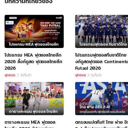
บทความที่เกี่ยวข้อง
โปรแกรม MEA ฟุตซอลไทยลีก
โปรแกรมฟุตซอลทีมชาติไทย ล
2026 ลิ้งก์ดูสด ฟุตซอลไทยลีก
งก์ดูสดฟุตซอล Continent
2026
Futsal 2026
ฟุตซอล
3 วันที่แล้ว
ฟุตซอล
3 วันที่แล้ว
ตารางคะแนน MEA ฟุตซอล
ตกรอบแปดทีม!! ไทย พ่าย อิร