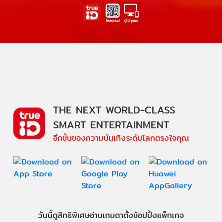
THE NEXT WORLD-CLASS
SMART ENTERTAINMENT
อีกขั้นของความบันเทิงระดับโลกตรงใจคุณ
วันนี้
ดู
สิทธิพิเศษ
อ่าน
เกม
ตาตั้ง
ช้อปปิ้ง
แพ็กเกจ