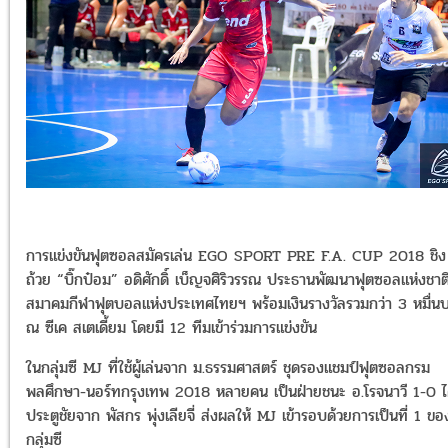
การแข่งขันฟุตซอลสมัครเล่น EGO SPORT PRE F.A. CUP 2018 ชิง
ถ้วย “บิ๊กป๋อม” อดิศักดิ์ เบ็ญจศิริวรรณ ประธานพัฒนาฟุตซอลแห่งชาต
สมาคมกีฬาฟุตบอลแห่งประเทศไทยฯ พร้อมเงินรางวัลรวมกว่า 3 หมื่น
ณ ซีเค สเตเดี้ยม โดยมี 12 ทีมเข้าร่วมการแข่งขัน
ในกลุ่มซี MJ ที่ใช้ผู้เล่นจาก ม.ธรรมศาสตร์ ชุดรองแชมป์ฟุตซอลกรม
พลศึกษา-นอร์ทกรุงเทพ 2018 หลายคน เป็นฝ่ายชนะ อ.โรจนาวี 1-0 ไ
ประตูชัยจาก พัสกร พุ่งเลียจี่ ส่งผลให้ MJ เข้ารอบด้วยการเป็นที่ 1 ขอ
กลุ่มซี