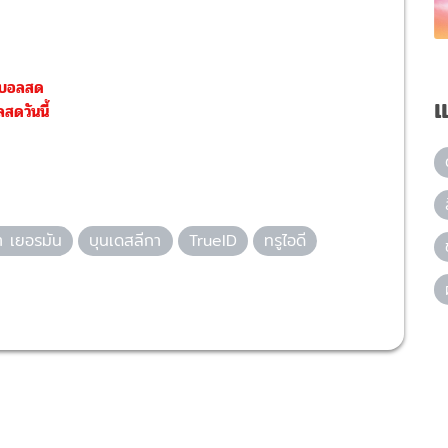
ดูบอลสด
แ
ดวันนี้
า เยอรมัน
บุนเดสลีกา
TrueID
ทรูไอดี