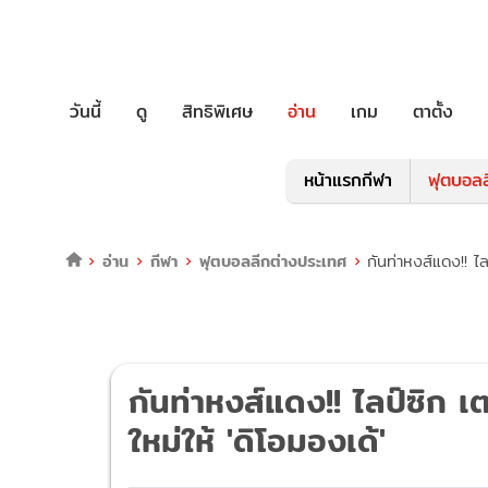
วันนี้
ดู
สิทธิพิเศษ
อ่าน
เกม
ตาตั้ง
หน้าแรกกีฬา
ฟุตบอลล
อ่าน
กีฬา
ฟุตบอลลีกต่างประเทศ
กันท่าหงส์แดง!! ไล
กันท่าหงส์แดง!! ไลป์ซิก 
ใหม่ให้ 'ดิโอมองเด้'