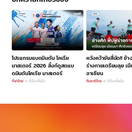
โปรแกรมแบดมินตัน โคเรีย
หวังคว้าชัยสี่นัด!! ช้าง
มาสเตอร์ 2026 ลิ้งก์ดูสดแบ
ร่างกายเตรียมลุย เม
ดมินตันโคเรีย มาสเตอร์
อาเซียน
กีฬาไทย
4 ชั่วโมงที่แล้ว
ทีมชาติไทย
6 ชั่วโมงที่แล้ว