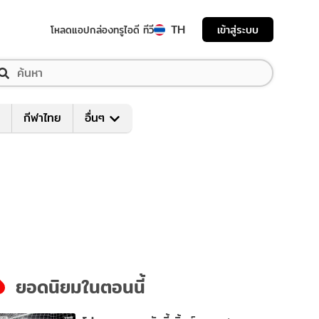
TH
เข้าสู่ระบบ
โหลดแอป
กล่องทรูไอดี ทีวี
กีฬาไทย
อื่นๆ
ยอดนิยมในตอนนี้