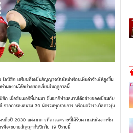
ซิก เตรียมที่จะยื่นสัญญาฉบับใหม่พร้อมเพิ่มค่าจ้างให้สูงขึ้น
ัวทำผลงานได้อย่างยอดเยี่ยมในฤดูกาลนี้
ิก เมื่อซัมเมอร์ที่ผ่านมา ซึ่งเขาก็ทำผลงานได้อย่างยอดเยี่ยมกับ
ต์ จากการลงสนาม 36 นัดรวมทุกรายการ พร้อมคว้ารางวัลดาวรุ่ง
วจนถึงปี 2030 แต่จากการที่ดาวเตะรายนี้ได้รับความสนใจจากทีม
การที่จะขยายสัญญากับปีกวัย 19 ปีรายนี้