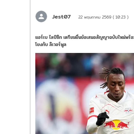
Jest07
22 พฤษภาคม 2569 ( 10:23 )
แอร์เบ ไลป์ซิก เตรียมยื่นข้อเสนอสัญญาฉบับใหม่พร้อมอ
โยงกับ ลิเวอร์พูล