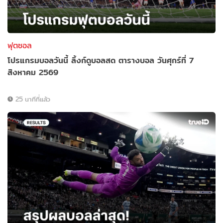
ฟุตซอล
โปรแกรมบอลวันนี้ ลิ้งก์ดูบอลสด ตารางบอล วันศุกร์ที่ 7
สิงหาคม 2569
25 นาทีที่แล้ว