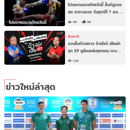
โปรแกรมมวยไทยวันนี้ ลิ้งก์ดูมวย
สด ตารางมวย วันศุกร์ที่ 7 ส.ค. …
4M
80
ทีมชาติ
รวมลิ้งก์รายการ ป๋าเชียร์ เฮียเล่า
ทุก EP ดูย้อนหลังทุกตอน ทาง …
2.6K
ข่าวใหม่ล่าสุด