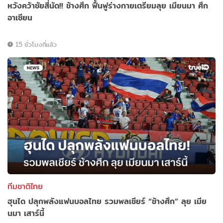
หวังคว้าชัยสี่นัด!! ช้างศึก ฟื้นฟูร่างกายเตรียมลุย เมียนมา ศึก
อาเซียน
15 ชั่วโมงที่แล้ว
ทีมชาติไทย
ฮุนได ปลุกพลังแฟนบอลไทย รวมพลเชียร์ “ช้างศึก” ลุย เมีย
นมา เสาร์นี้