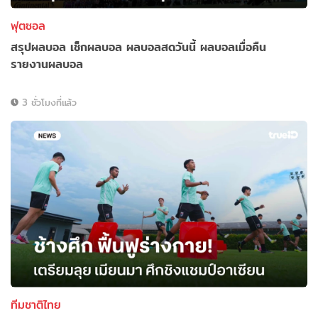
ฟุตซอล
สรุปผลบอล เช็กผลบอล ผลบอลสดวันนี้ ผลบอลเมื่อคืน
รายงานผลบอล
3 ชั่วโมงที่แล้ว
ทีมชาติไทย