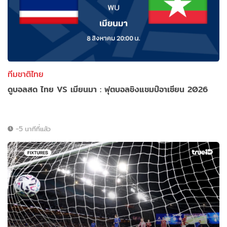
ทีมชาติไทย
ดูบอลสด ไทย VS เมียนมา : ฟุตบอลชิงแชมป์อาเซียน 2026
-5 นาทีที่แล้ว