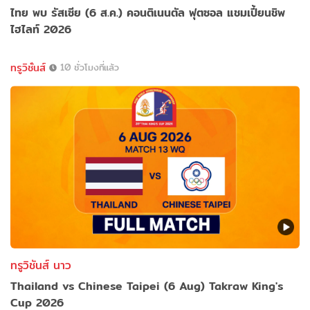
ไทย พบ รัสเซีย (6 ส.ค.) คอนติเนนตัล ฟุตซอล แชมเปี้ยนชิพ
ไฮไลท์ 2026
ทรูวิชั่นส์
10 ชั่วโมงที่แล้ว
ทรูวิชันส์ นาว
Thailand vs Chinese Taipei (6 Aug) Takraw King's
Cup 2026