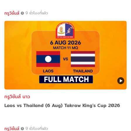
ทรูวิชั่นส์
9 ชั่วโมงที่แล้ว
ทรูวิชันส์ นาว
Laos vs Thailand (6 Aug) Takraw King's Cup 2026
ทรูวิชั่นส์
9 ชั่วโมงที่แล้ว