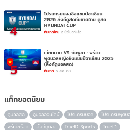
โปรแกรมบอลชิงแชมป์อาเซียน
2026 ลิ้งก์ดูสดทีมชาติไทย ดูสด
HYUNDAI CUP
4
ทีมชาติไทย
2 ชั่วโมงที่แล้ว
เวียดนาม VS กัมพูชา : พรีวิว
ฟุตบอลหญิงชิงแชมป์อาเซียน 2025
(ลิ้งก์ดูบอลสด)
5
ทีมชาติ
6 ส.ค. 68
แท็กยอดนิยม
ดูบอลสด
ดูบอลออนไลน์
โปรแกรมบอล
โปรแกรมฟุตบ
พรีเมียร์ลีก
ลิ้งก์ดูบอล
TrueID Sports
TrueID