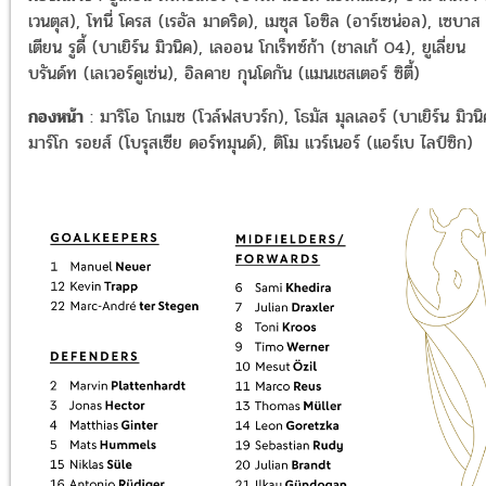
เวนตุส), โทนี่ โครส (เรอัล มาดริด), เมซุส โอซิล (อาร์เซน่อล), เซบาส
เตียน รูดี้ (บาเยิร์น มิวนิค), เลออน โกเร็ทซ์ก้า (ชาลเก้ 04), ยูเลี่ยน
บรันด์ท (เลเวอร์คูเซ่น), อิลคาย กุนโดกัน (แมนเชสเตอร์ ซิตี้)
กองหน้า
: มาริโอ โกเมซ (โวล์ฟสบวร์ก), โธมัส มุลเลอร์ (บาเยิร์น มิวนิ
มาร์โก รอยส์ (โบรุสเซีย ดอร์ทมุนด์), ติโม แวร์เนอร์ (แอร์เบ ไลป์ซิก)