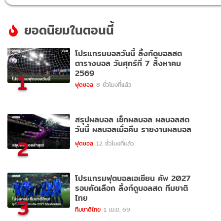
ยอดนิยมในตอนนี้
โปรแกรมบอลวันนี้ ลิ้งก์ดูบอลสด
ตารางบอล วันศุกร์ที่ 7 สิงหาคม
2569
1
ฟุตซอล
8 ชั่วโมงที่แล้ว
สรุปผลบอล เช็กผลบอล ผลบอลสด
วันนี้ ผลบอลเมื่อคืน รายงานผลบอล
2
ฟุตซอล
12 ชั่วโมงที่แล้ว
โปรแกรมฟุตบอลเอเชียน คัพ 2027
รอบคัดเลือก ลิ้งก์ดูบอลสด ทีมชาติ
ไทย
3
ทีมชาติไทย
1 เม.ย. 69