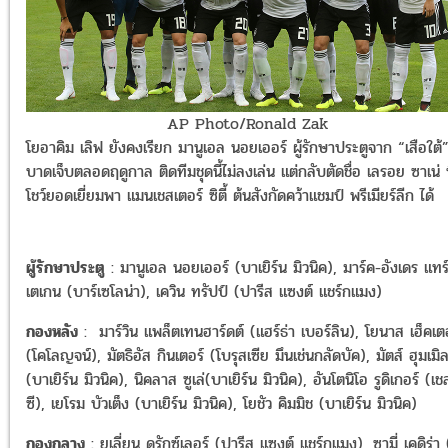
AP Photo/Ronald Zak
โยอาคิม เลิฟ ยังคงเรียก มานูเอล นอยเออร์ ผู้รักษาประตูจาก “เสือใต้” 
บาดเจ็บตลอดฤดูกาล ติดทีมชุดนี้ไม่ลงเล่น แต่กลับตัดชื่อ เลรอย ซาเน่ ท
โชว์ยอดเยี่ยมพา แมนเชสเตอร์ ซิตี้ ต้นสังกัดคว้าแชมป์ พรีเมียร์ลีก ได้
ผู้รักษาประตู
: มานูเอล นอยเออร์ (บาเยิร์น มิวนิค), มาร์ค-อังเดร แทร
เตเกน (บาร์เซโลน่า), เควิน ทรัปป์ (ปารีส แซงต์ แชร์กแมง)
กองหลัง
: มาร์วิน แพล็ตเทนฮาร์ดต์ (แฮร์ธ่า เบอร์ลิน), โยนาส เฮ็คเต
(โคโลญจน์), มัตธิอัส กินเตอร์ (โบรุสเซีย มึนเช่นกลัดบัค), มัตส์ ฮุมเมิล
(บาเยิร์น มิวนิค), นิคลาส ซูเล่(บาเยิร์น มิวนิค), อันโตนิโอ รูดิเกอร์ (เช
ซี), เยโรม บัวเต็ง (บาเยิร์น มิวนิค), โยชัว คิมมิช (บาเยิร์น มิวนิค)
กองกลาง
: ยูเลี่ยน ดรักซ์เลอร์ (ปารีส แซงต์ แชร์กแมง), ซามี่ เคดิร่า 