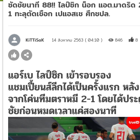
ซัดชัยนาที 88!! ไลป์ซิก น็อก แอต.มาดริด 
1 ทะลุตัดเชือก เปแอสเช ศึกชปล.
KiTTiSaK
14 สิงหาคม 2563 ( 04:10 )
846
8
แอร์เบ ไลป์ซิก เข้ารอบรอง
แชมเปี้ยนส์ลีกได้เป็นครั้งแรก หลัง
จากโค่นทีมตราหมี 2-1 โดยได้ประต
ชัยก่อนหมดเวลาแค่สองนาที