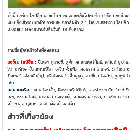
ทั้งนี้ แอร์เบ ไลป์ซิก ผ่านเข้ารอบรองชนะเลิศไปพบกับ ปารีส แซงต์ แช
แมง ซึ่งเข้ารอบมาด้วยการชนะ อตาลันต้า 2-1 โดยเกมระหว่าง ไลป์ซิก
เปแอสเช จะลงสนามในคืนวันที่ 18 สิงหาคม
รายชื่อผู้เล่นตัวจริงที่ลงสนาม
แอร์เบ ไลป์ซิก
: ปีเตอร์ กูลาชซี่, ลูคัส คลอสเตอร์มันน์, ดาโยต์ อูปาเ
โน่, มาร์เซล ฮัลสเทนเบิร์ก, เควิน คัมเพิ่ล, คอนราด ไลเมอร์, มาร์เซล ซ
บิตเซอร์, อังเฆลินโญ่, คริสโตเฟอร์ เอ็นคุนคู, ดาเนียล โอลโม่, ยูสซูฟ 
เซ่น
แอต.มาดริด
: แยน โอบลัก, คีแรน ทริปเปียร์, สเตฟาน ซาวิช, โฆเซ่ ฆิ
เนซ, เรนาน โลดิ, มาร์กอส ยอเรนเต้, เอคตอร์ เอร์เรร่า, ยานนิก คาร์รา
โก้, ซาอูล ญิเกซ, โกเก้, ดีเอโก้ คอสต้า
ข่าวที่เกี่ยวข้อง