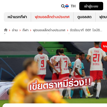
TH
เข้าสู่ระบบ
หน้าแรกกีฬา
ฟุตบอลลีกต่างประเทศ
ดูบอลสด
ฟุต
อ่าน
กีฬา
ฟุตบอลลีกต่างประเทศ
ซัดชัยนาที 88!! ไลป์ซิก
น็อก แอต.มาดริด 2-1 ทะลุตัดเชือก เปแอสเช ศึกชปล.