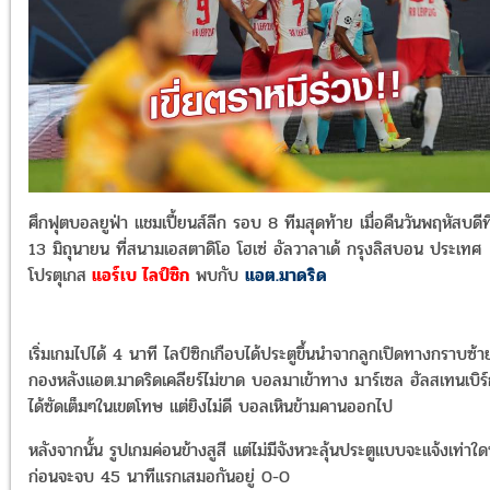
ศึกฟุตบอลยูฟ่า แชมเปี้ยนส์ลีก รอบ 8 ทีมสุดท้าย เมื่อคืนวันพฤหัสบดีที
13 มิถุนายน ที่สนามเอสตาดิโอ โฮเซ่ อัลวาลาเด้ กรุงลิสบอน ประเทศ
โปรตุเกส
แอร์เบ ไลป์ซิก
พบกับ
แอต.มาดริด
เริ่มเกมไปได้ 4 นาที ไลป์ซิกเกือบได้ประตูขึ้นนำจากลูกเปิดทางกราบซ้า
กองหลังแอต.มาดริดเคลียร์ไม่ขาด บอลมาเข้าทาง มาร์เซล ฮัลสเทนเบิร
ได้ซัดเต็มๆในเขตโทษ แต่ยิงไม่ดี บอลเหินข้ามคานออกไป
หลังจากนั้น รูปเกมค่อนข้างสูสี แต่ไม่มีจังหวะลุ้นประตูแบบจะแจ้งเท่าใด
ก่อนจะจบ 45 นาทีแรกเสมอกันอยู่ 0-0