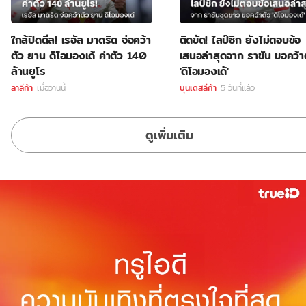
ใกล้ปิดดีล! เรอัล มาดริด จ่อคว้า
ติดขัด! ไลป์ซิก ยังไม่ตอบข้อ
ตัว ยาน ดิโอมองเด้ ค่าตัว 140
เสนอล่าสุดจาก ราชัน ขอคว้า
ล้านยูโร
'ดิโอมองเด้'
ลาลีก้า
เมื่อวานนี้
บุนเดสลีก้า
5 วันที่แล้ว
ดูเพิ่มเติม