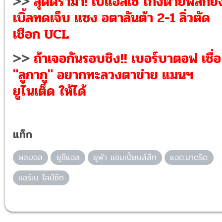
>>
สุดดราม่า! เปแอสเช โกงตายพลิกยิ
เบิ้ลทดเจ็บ แซง อตาลันต้า 2-1 ลิ่วตัด
เชือก UCL
>>
ถ้าเจอกันรอบชิง!! เบอร์บาตอฟ เชื่อ
"ลูกากู" อยากทะลวงตาข่าย แมนฯ
ยูไนเต็ด ให้ได้
แท็ก
ผลบอล
ยูซีแอล
ยูฟ่า แชมเปี้ยนส์ลีก
แอต.มาดริด
แอร์เบ ไลป์ซิก