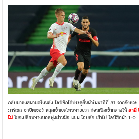
กลับมาลงสนามครึ่งหลัง ไลป์ซิกได้ประตูขึ้นนำในนาทีที่ 51 จากจังหวะ
มาร์เซล ซาบิตเซอร์ หลุดเข้าเขตโทษทางขวา ก่อนเปิดเข้ากลางให้
ดานี่
โม่
โขกเปลี่ยนทางบอลพุ่งผ่านมือ แยน โอบลัก เข้าไป ไลป์ซิกนำ 1-0