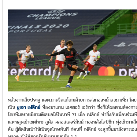
หลังจากเสียประตู แอต.มาดริดแก้เกมด้วยการส่งกองหน้าลงมาเพิ่ม โดย
เป็น
ชูเอา เฟลิกซ์
ที่ลงมาแทน เอคตอร์ เอร์เรร่า ซึ่งก็ได้ผลตามต้องกา
โดยทีมตราหมีตามตีเสมอได้ในนาที 71 เมื่อ เฟลิกซ์ ทำชิ่งกับเพื่อนร่วมท
และหลุดเข้าเขตโทษ ลูคัส คลอสเตอร์มันน์ กองหลังไลป์ซิก พุ่งเข้ามาเส
ล้ม ผู้ตัดสินเป่าให้เป็นจุดโทษทันที ก่อนที่ เฟลิกซ์ จะลุกขึ้นมาสังหารเอง
พลาด ทำให้สกอร์กลับมาเสมอกัน 1-1