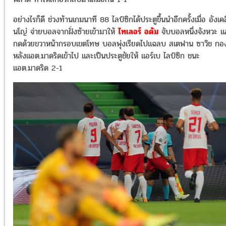
อย่างไรก็ดี ช่วงท้านเกมนาที 88 ไลป์ซิกได้ประตูขึ้นนำอีกครั้งเมื่อ อังเคล
นโญ่ จ่ายบอลจากฝั่งซ้ายเข้ามาให้
ไทเลอร์ อดัม
จับบอลหนึ่งจังหวะ แล
กดด้วยขวาหน้ากรอบเขตโทษ บอลพุ่งเรียดไปแฉลบ สเตฟาน ซาวิช กอ
หลังแอต.มาดริดเข้าไป และเป็นประตูชัยให้ แอร์เบ ไลป์ซิก ชนะ
แอต.มาดริด 2-1