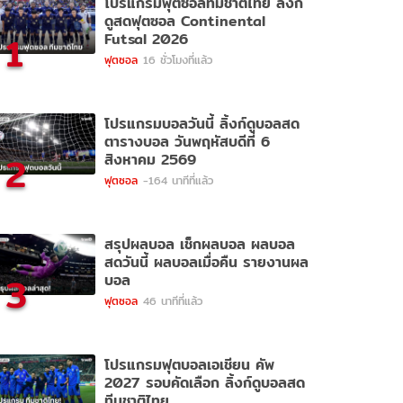
โปรแกรมฟุตซอลทีมชาติไทย ลิ้งก์
ดูสดฟุตซอล Continental
1
Futsal 2026
ฟุตซอล
16 ชั่วโมงที่แล้ว
โปรแกรมบอลวันนี้ ลิ้งก์ดูบอลสด
ตารางบอล วันพฤหัสบดีที่ 6
2
สิงหาคม 2569
ฟุตซอล
-164 นาทีที่แล้ว
สรุปผลบอล เช็กผลบอล ผลบอล
สดวันนี้ ผลบอลเมื่อคืน รายงานผล
3
บอล
ฟุตซอล
46 นาทีที่แล้ว
โปรแกรมฟุตบอลเอเชียน คัพ
2027 รอบคัดเลือก ลิ้งก์ดูบอลสด
ทีมชาติไทย