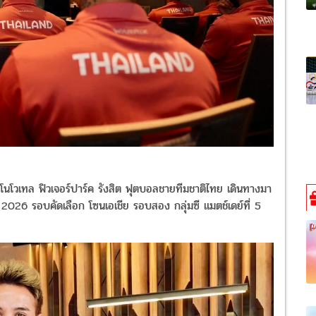
โวเทล ฟิวเจอร์ปาร์ค รังสิต ฟุตบอลชายทีมชาติไทย เดินทางมา
 2026 รอบคัดเลือก โซนเอเชีย รอบสอง กลุ่มซี แมตช์เดย์ที่ 5