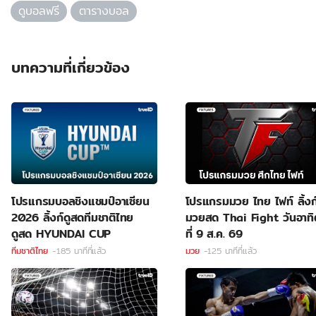
ดูบอลฟรี
ตารางบอล
บทความที่เกี่ยวข้อง
โปรแกรมบอลชิงแชมป์อาเซียน
โปรแกรมมวย ไทย ไฟท์ ลิ้งก์
2026 ลิ้งก์ดูสดทีมชาติไทย
มวยสด Thai Fight วันอาทิ
ดูสด HYUNDAI CUP
ที่ 9 ส.ค. 69
ทีมชาติไทย
-185 นาทีที่แล้ว
มวย
-125 นาทีที่แล้ว