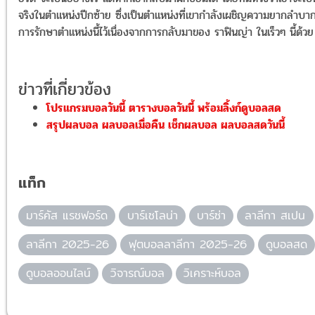
จริงในตำแหน่งปีกซ้าย ซึ่งเป็นตำแหน่งที่เขากำลังเผชิญความยากลำบา
การรักษาตำแหน่งนี้ไว้เนื่องจากการกลับมาของ ราฟินญ่า ในเร็วๆ นี้ด้วย
ข่าวที่เกี่ยวข้อง
โปรแกรมบอลวันนี้ ตารางบอลวันนี้ พร้อมลิ้งก์ดูบอลสด
สรุปผลบอล ผลบอลเมื่อคืน เช็กผลบอล ผลบอลสดวันนี้
แท็ก
มาร์คัส แรชฟอร์ด
บาร์เซโลน่า
บาร์ซ่า
ลาลีกา สเปน
ลาลีกา 2025-26
ฟุตบอลลาลีกา 2025-26
ดูบอลสด
ดูบอลออนไลน์
วิจารณ์บอล
วิเคราะห์บอล