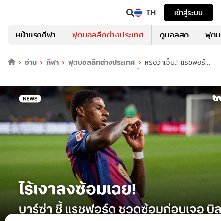
TH
เข้าสู่ระบบ
หน้าแรกกีฬา
ฟุตบอลลีกต่างประเทศ
ดูบอลสด
ฟุต
อ่าน
กีฬา
ฟุตบอลลีกต่างประเทศ
หรือว่าเจ็บ.! แรชฟอร์ด
ชวดซ้อมก่อน บาร์ซ่า ต้อนรับ บิลเบา สัปดาห์นี้