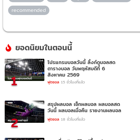
recommended
ยอดนิยมในตอนนี้
โปรแกรมบอลวันนี้ ลิ้งก์ดูบอลสด
ตารางบอล วันพฤหัสบดีที่ 6
สิงหาคม 2569
1
ฟุตซอล
15 ชั่วโมงที่แล้ว
สรุปผลบอล เช็กผลบอล ผลบอลสด
วันนี้ ผลบอลเมื่อคืน รายงานผลบอล
2
ฟุตซอล
18 ชั่วโมงที่แล้ว