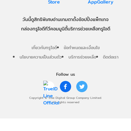
วันนี้
ดู
สิทธิพิเศษ
อ่าน
เกม
ตาตั้ง
ช้อปปิ้ง
แพ็กเกจ
กล่องทรูไอดีทีวี
คอมมูนิตี้
บริการช่วยเหลือทรูไอดี
เกี่ยวกับทรูไอดี
ข้อกำหนดและเงื่อนไข
นโยบายความเป็นส่วนตัว
บริการช่วยเหลือ
ติดต่อเรา
Follow us
Copyright © True Digital Group Company Limited.
All rights reserved