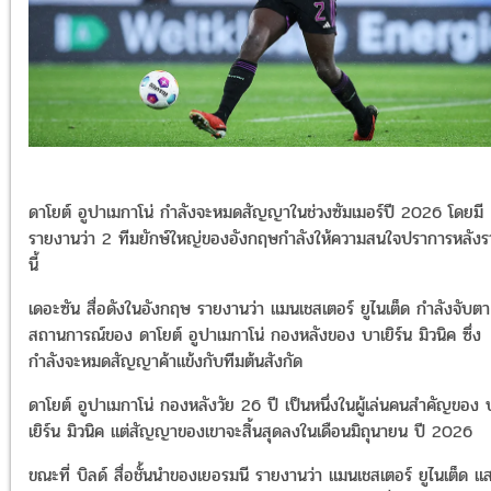
ดาโยต์ อูปาเมกาโน่ กำลังจะหมดสัญญาในช่วงซัมเมอร์ปี 2026 โดยมี
รายงานว่า 2 ทีมยักษ์ใหญ่ของอังกฤษกำลังให้ความสนใจปราการหลังร
นี้
เดอะซัน สื่อดังในอังกฤษ รายงานว่า แมนเชสเตอร์ ยูไนเต็ด กำลังจับตา
สถานการณ์ของ ดาโยต์ อูปาเมกาโน่ กองหลังของ บาเยิร์น มิวนิค ซึ่ง
กำลังจะหมดสัญญาค้าแข้งกับทีมต้นสังกัด
ดาโยต์ อูปาเมกาโน่ กองหลังวัย 26 ปี เป็นหนึ่งในผู้เล่นคนสำคัญของ 
เยิร์น มิวนิค แต่สัญญาของเขาจะสิ้นสุดลงในเดือนมิถุนายน ปี 2026
ขณะที่ บิลด์ สื่อชั้นนำของเยอรมนี รายงานว่า แมนเชสเตอร์ ยูไนเต็ด แ