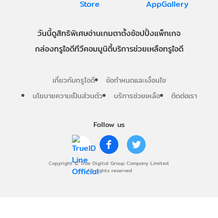
วันนี้
ดู
สิทธิพิเศษ
อ่าน
เกม
ตาตั้ง
ช้อปปิ้ง
แพ็กเกจ
กล่องทรูไอดีทีวี
คอมมูนิตี้
บริการช่วยเหลือทรูไอดี
เกี่ยวกับทรูไอดี
ข้อกำหนดและเงื่อนไข
นโยบายความเป็นส่วนตัว
บริการช่วยเหลือ
ติดต่อเรา
Follow us
Copyright © True Digital Group Company Limited.
All rights reserved