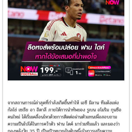
จากสถานการณ์ล่าสุดที่กำลังเกิดขึ้นทำให้ เอซี มิลาน ทีมดังแห่ง
กัลโช่ เซเรีย อา อิตาลี ภายใต้การนำทัพของ รูเบน อโมริม กุนซือ
คนใหม่ ได้เริ่มเคลื่อนไหวด้วยการติดต่อผ่านตัวแทนเพื่อสอบถาม
ความเป็นไปได้ในการคว้าตัว ฟาน ไดค์ มาร่วมทีมแล้ว และมองว่า
กองหลังวัย 35 ปี เป็นเป้าหมายอันดับหนึ่งในการเสริมความ