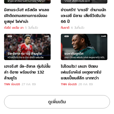
มิลานระวัง!! คริสตัล พาเลซ
ข่าวเศร้า! ‘บาเรซี’ ตำนานนัก
เฝ้าติดตามสถานการณ์ของ
เตะเอซี มิลาน เสียชีวิตในวัย
ยูสซุฟ โฟฟาน่า
66 ปี
กัลโช่ เซเรีย อา
5 วันที่แล้ว
ทีมชาติ
6 วันที่แล้ว
เอาจริง!! อัล-ฮิลาล ทุ่มไม่อั้น
ไม่โดนใจ.! เลเอา ปัดซบ
ล่า ดิอาซ พร้อมจ่าย 132
เฟเนร์บาห์เช่ เหตุอยากไป
ล้านยูโร
แชมเปี้ยนส์ลีก มากกว่า
TNN ช่อง16
27 ก.ค. 69
TNN ช่อง16
26 ก.ค. 69
ดูเพิ่มเติม