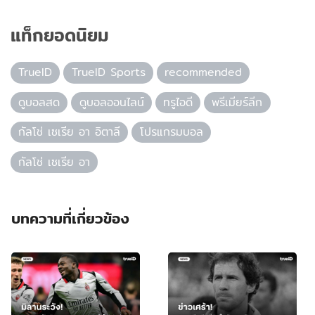
แท็กยอดนิยม
TrueID
TrueID Sports
recommended
ดูบอลสด
ดูบอลออนไลน์
ทรูไอดี
พรีเมียร์ลีก
กัลโช่ เซเรีย อา อิตาลี
โปรแกรมบอล
กัลโช่ เซเรีย อา
บทความที่เกี่ยวข้อง