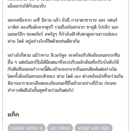
แข็งแกร่งให้กับแนวรับ
นอกเหนือจาก เอซี มิลาน แล้ว ยังมี กาลาตาซาราย และ เฟเนร์
บาห์เช่ สองทีมดังจากตุรกี รวมถึงสโมสรจาก ซาอุดิ โปรลีก และ
เมเจอร์ลีก ซอคเก้อร์ สหรัฐฯ ก็กำลังเฝ้าจับตาดูสถานการณ์ของ
ฟาน ไดค์ อยู่อย่างใกล้ชิดด้วยเช่นเดียวกัน
อย่างไรก็ตาม แม้ว่าทาง ลิเวอร์พูล จะพร้อมรับฟังข้อเสนอจากทีม
อื่น ๆ แต่สโมสรก็ไม่ได้มีเจตนาที่จะเร่งรีบผลักดันหรือบีบบังคับให้
กัปตันทีมจอมเก๋ารายนี้ต้องย้ายออกจากถิ่นแอนฟิลด์แต่อย่างใด
โดยทั้งฝั่งสโมสรและตัวของ ฟาน ไดค์ เอง ต่างพร้อมใจที่จะร่วมกัน
พิจารณารายละเอียดของข้อเสนอที่ยื่นเข้ามาอย่างถี่ถ้วน ก่อนจะ
ทำการตัดสินใจขั้นสุดท้ายร่วมกันต่อไป
แท็ก
calcio serie a
ac milan
virgil van dijk