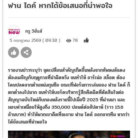
ฟาน ไดค์ หากได้ข้อเสนอที่น่าพอใจ
ทรู วิชั่นส์
5 กรกฎาคม 2569 ( 09:30 )
78
รายงานข่าวระบุว่า จุดเปลี่ยนสำคัญเกิดขึ้นหลังจากทัพหงส์แดง
ต้องเผชิญกับฤดูกาลที่น่าผิดหวัง จนทำให้ อาร์เน่อ สล็อต ต้อง
โดนปลดจากตำแหน่งกุนซือ ขณะที่ฟอร์มการเล่นของ ฟาน ไดค์ ก็
ตกต่ำลงไปมาก จนทำให้บอร์ดบริหารรู้สึกคิดผิดที่ตัดสินใจต่อ
สัญญาฉบับใหม่กับกองหลังรายนี้ไปเมื่อปี 2025 ที่ผ่านมา และ
มอบค่าเหนื่อยให้สูงถึง 350,000 ปอนด์ต่อสัปดาห์ (ราว 15.6
ล้านบาท) ทำให้พวกเขาคิดที่จะขาย ฟาน ไดค์ ออกจากทีม หากว่า
ได้ข้อเสนอที่น่าพอใจ