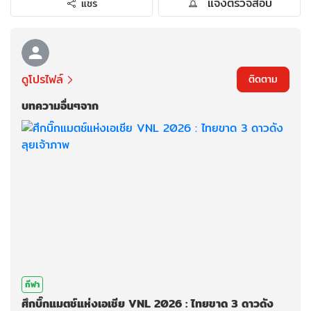
แจ้งตรวจสอบ
แชร์
ดูโปรไฟล์
ติดตาม
บทความอื่นๆจาก
กีฬา
ศึกบิ๊กแมตช์แห่งเอเชีย VNL 2026 : ไทยขาด 3 ดาวดัง