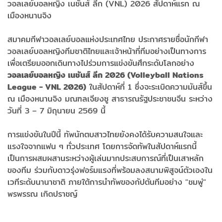
วอลเลย์บอลหญิง เนชันส์ ลีก (VNL) 2026 สัปดาห์แรก ณ
เมืองหนานจิง
สมาคมกีฬาวอลเลย์บอลแห่งประเทศไทย ประกาศรายชื่อนักกีฬา
วอลเลย์บอลหญิงทีมชาติไทยและเจ้าหน้าที่ทีมอย่างเป็นทางการ
เพื่อเตรียมออกเดินทางไปร่วมการแข่งขันศึกระดับโลกอย่าง
วอลเลย์บอลหญิง เนชันส์ ลีก 2026 (Volleyball Nations
League - VNL 2026)
ในสัปดาห์ที่ 1 ซึ่งจะระเบิดความมันส์ขึ้น
ณ เมืองหนานจิง มณฑลเจียงซู สาธารณรัฐประชาชนจีน ระหว่าง
วันที่ 3 – 7 มิถุนายน 2569 นี้
การแข่งขันในปีนี้ ทัพนักตบสาวไทยยังคงได้รับความสนใจและ
แรงใจจากแฟน ๆ ทั่วประเทศ โดยการจัดทัพในสัปดาห์แรกนี้
เป็นการผสมผสานระหว่างผู้เล่นมากประสบการณ์ที่เป็นเสาหลัก
ของทีม ร่วมกับดาวรุ่งฟอร์มแรงที่พร้อมลงสนามพิสูจน์ตัวเองใน
เวทีระดับนานาชาติ ภายใต้การนำทัพของกัปตันทีมอย่าง "ชมพู่"
พรพรรณ เกิดปราชญ์