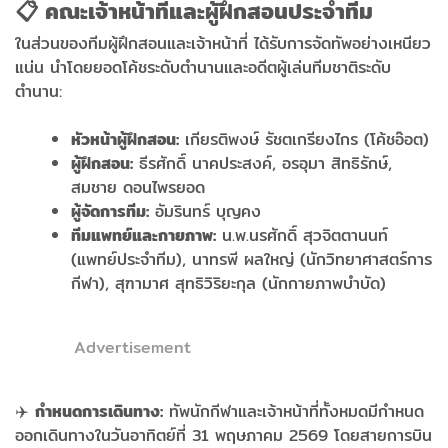
📋 คณะเจ้าหน้าที่และผู้ฝึกสอนประจำทีม
ในส่วนของทีมผู้ฝึกสอนและเจ้าหน้าที่ ได้รับการจัดทัพอย่างเหนียว
แน่น นำโดยยอดโค้ชระดับตำนานและอดีตผู้เล่นทีมชาติระดับ
ตำนาน:
หัวหน้าผู้ฝึกสอน:
เกียรติพงษ์ รัชตเกรียงไกร (โค้ชอ๊อต)
ผู้ฝึกสอน:
ธีรศักดิ์ นาคประสงค์, อรอุมา สิทธิรักษ์,
สมชาย ดอนไพรยอด
ผู้จัดการทีม:
อัมรินทร์ บุญคง
ทีมแพทย์และกายภาพ:
น.พ.นรศักดิ์ สุวจิตตานนท์
(แพทย์ประจำทีม), นาทรพี ผลใหญ่ (นักวิทยาศาสตร์การ
กีฬา), สุฑามาศ สุทธิวิริยะกุล (นักกายภาพบำบัด)
Advertisement
✈️
กำหนดการเดินทาง:
ทัพนักกีฬาและเจ้าหน้าที่ทั้งหมดมีกำหนด
ออกเดินทางในวันอาทิตย์ที่ 31 พฤษภาคม 2569 โดยสายการบิน