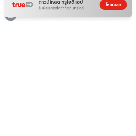
ดาวน์โหลด ทรูไอดีแอป
รวม 15 เทพเจ้าจีนในตำนาน
โหลดเลย
สัมผัสโลกไร้ขีดจำกัดกับทรูไอดี
07 ส.ค. 2026
ติดกระแส
ข่าวสาร
เบื้องหลัง ทำไม "น้ำมันเบนซิน" ถึงแพง และทางออกของคนรัก
รถ?
ดอกไม้กับสายน้ำ
07 ส.ค. 2026