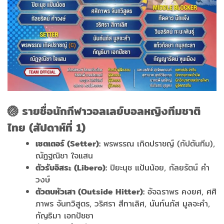
🏐 รายชื่อนักกีฬาวอลเลย์บอลหญิงทีมชาติ
ไทย (สัปดาห์ที่ 1)
เซตเตอร์ (Setter):
พรพรรณ เกิดปราชญ์ (กัปตันทีม),
ณัฏฐณิชา ใจแสน
ตัวรับอิสระ (Libero):
ปิยะนุช แป้นน้อย, กัลยรัตน์ คำ
วงษ์
ตัวตบหัวเสา (Outside Hitter):
อัจฉราพร คงยศ, ศศิ
ภาพร จันทวิสูตร, วริศรา สีทาเลิศ, นันท์นภัส มูลจะคำ,
กัญธิมา เอกปัชชา