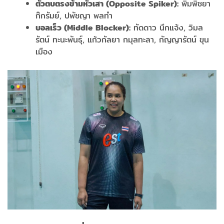
ตัวตบตรงข้ามหัวเสา (Opposite Spiker):
พิมพิชยา
ก๊กรัมย์, ปพัชญา พลทำ
บอลเร็ว (Middle Blocker):
ทัดดาว นึกแจ้ง, วิมล
รัตน์ ทะนะพันธุ์, แก้วกัลยา กมุลทะลา, กัญญารัตน์ ขุน
เมือง