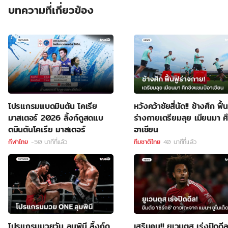
บทความที่เกี่ยวข้อง
โปรแกรมแบดมินตัน โคเรีย
หวังคว้าชัยสี่นัด!! ช้างศึก ฟื้น
มาสเตอร์ 2026 ลิ้งก์ดูสดแบ
ร่างกายเตรียมลุย เมียนมา ศ
ดมินตันโคเรีย มาสเตอร์
อาเซียน
กีฬาไทย
-50 นาทีที่แล้ว
ทีมชาติไทย
40 นาทีที่แล้ว
โปรแกรมมวยวัน ลุมพินี ลิ้งก์ดู
เสริมคม!! ยูเวนตุส เร่งปิดดี