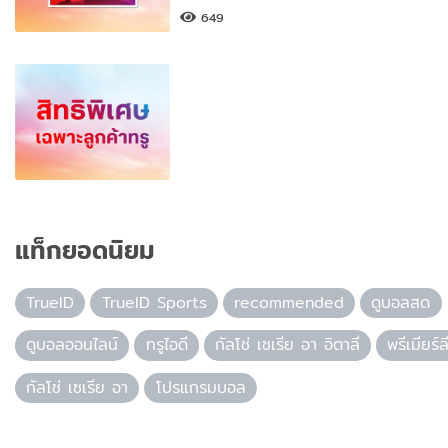
649
แท็กยอดนิยม
TrueID
TrueID Sports
recommended
ดูบอลสด
ดูบอลออนไลน์
ทรูไอดี
กัลโช่ เซเรีย อา อิตาลี
พรีเมียร์ล
กัลโช่ เซเรีย อา
โปรแกรมบอล