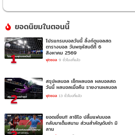
ยอดนิยมในตอนนี้
โปรแกรมบอลวันนี้ ลิ้งก์ดูบอลสด
ตารางบอล วันพฤหัสบดีที่ 6
สิงหาคม 2569
1
ฟุตซอล
9 ชั่วโมงที่แล้ว
สรุปผลบอล เช็กผลบอล ผลบอลสด
วันนี้ ผลบอลเมื่อคืน รายงานผลบอล
2
ฟุตซอล
13 ชั่วโมงที่แล้ว
ยอดเยี่ยม!! ลาซิโอ ปลื้มแฟนบอล
กลับมาเต็มสนาม ส่วนสำคัญดับซ่า มิ
ลาน
3