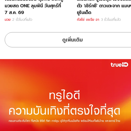
มวยสด ONE ลุมพินี วันศุกร์ที่
ตัว 'เซิร์กซี' ดาวเตะจาก แมน
7 ส.ค. 69
ยูไนเต็ด
มวย
2 ชั่วโมงที่แล้ว
กัลโช่ เซเรีย อา
3 ชั่วโมงที่แล้ว
ดูเพิ่มเติม