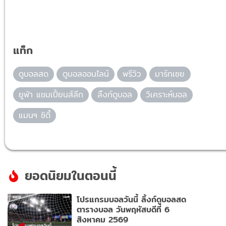
แท็ก
ดูบอลสด
ดูบอลออนไลน์
พรีวิว
มาร์กเซย
ยูฟ่า แชมเปี้ยนส์ลีก
ลิ้งก์ดูบอล
วิเคราะห์บอล
แมนฯ ซิตี้
ยอดนิยมในตอนนี้
โปรแกรมบอลวันนี้ ลิ้งก์ดูบอลสด
ตารางบอล วันพฤหัสบดีที่ 6
สิงหาคม 2569