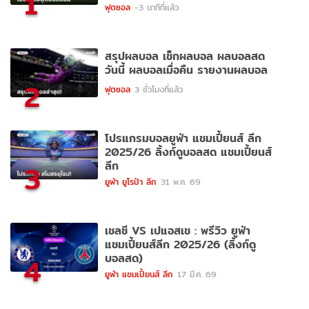
1
ฟุตซอล
-3 นาทีที่แล้ว
สรุปผลบอล เช็กผลบอล ผลบอลสด
วันนี้ ผลบอลเมื่อคืน รายงานผลบอล
2
ฟุตซอล
3 ชั่วโมงที่แล้ว
โปรแกรมบอลยูฟ่า แชมเปี้ยนส์ ลีก
2025/26 ลิ้งก์ดูบอลสด แชมเปี้ยนส์
ลีก
3
ยูฟ่า ยูโรป้า ลีก
31 พ.ค. 69
เชลซี VS เปแอสเช : พรีวิว ยูฟ่า
แชมเปี้ยนส์ลีก 2025/26 (ลิ้งก์ดู
บอลสด)
4
ยูฟ่า แชมเปี้ยนส์ ลีก
17 มี.ค. 69