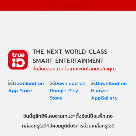
THE NEXT WORLD-CLASS
SMART ENTERTAINMENT
อีกขั้นของความบันเทิงระดับโลกตรงใจคุณ
วันนี้
ดู
สิทธิพิเศษ
อ่าน
เกม
ตาตั้ง
ช้อปปิ้ง
แพ็กเกจ
กล่องทรูไอดีทีวี
คอมมูนิตี้
บริการช่วยเหลือทรูไอดี