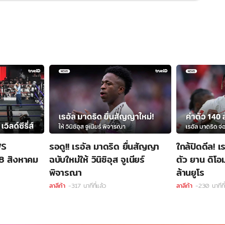
WS
รอดู!! เรอัล มาดริด ยื่นสัญญา
ใกล้ปิดดีล! เ
่ 8 สิงหาคม
ฉบับใหม่ให้ วินิซิอุส จูเนียร์
ตัว ยาน ดิโอ
พิจารณา
ล้านยูโร
ลาลีก้า
-317 นาทีที่แล้ว
ลาลีก้า
-230 นาทีที่