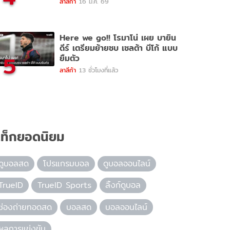
ลาลีก้า
16 มี.ค. 69
Here we go!! โรมาโน่ เผย บายิน
ดีร์ เตรียมย้ายซบ เซลต้า บีโก้ แบบ
5
ยืมตัว
ลาลีก้า
13 ชั่วโมงที่แล้ว
ท็กยอดนิยม
ดูบอลสด
โปรแกรมบอล
ดูบอลออนไลน์
TrueID
TrueID Sports
ลิ้งก์ดูบอล
ช่องถ่ายทอดสด
บอลสด
บอลออนไลน์
ผลการแข่งขัน