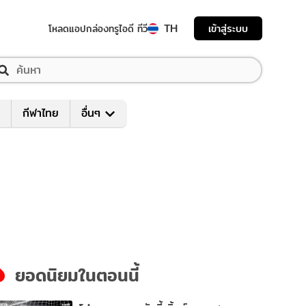
TH
เข้าสู่ระบบ
โหลดแอป
กล่องทรูไอดี ทีวี
กีฬาไทย
อื่นๆ
ยอดนิยมในตอนนี้