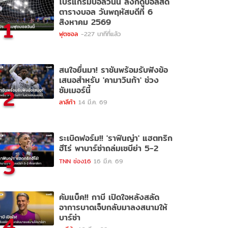
โปรแกรมบอลวันนี้ ลิ้งก์ดูบอลสด
ตารางบอล วันพฤหัสบดีที่ 6
1
สิงหาคม 2569
ฟุตซอล
-227 นาทีที่แล้ว
สนใจยื่นมา! ราชันพร้อมรับฟังข้อ
เสนอสำหรับ 'คามาวินก้า' ช่วง
2
ซัมเมอร์นี้
ลาลีก้า
14 มี.ค. 69
ระเบิดฟอร์ม!! 'ราฟินญ่า' แฮตทริก
ฮีโร่ พาบาร์ซ่าถล่มเซบีย่า 5-2
3
TNN ช่อง16
16 มี.ค. 69
คัมแบ็ค!! กาบี เปิดใจหลังสลัด
อาการบาดเจ็บกลับมาลงสนามให้
4
บาร์ซ่า