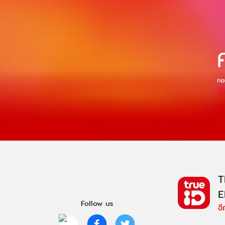
T
E
Follow us
อ