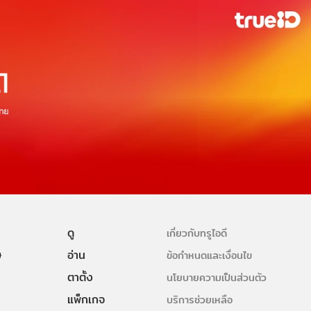
ดู
เกี่ยวกับทรูไอดี
ษ
อ่าน
ข้อกำหนดและเงื่อนไข
ตาตั้ง
นโยบายความเป็นส่วนตัว
แพ็กเกจ
บริการช่วยเหลือ