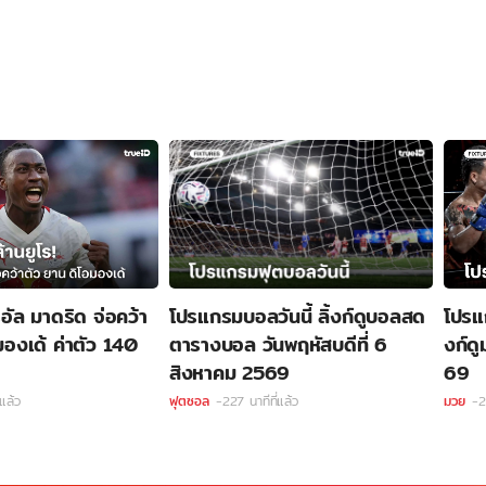
รอัล มาดริด จ่อคว้า
โปรแกรมบอลวันนี้ ลิ้งก์ดูบอลสด
โปรแ
มองเด้ ค่าตัว 140
ตารางบอล วันพฤหัสบดีที่ 6
งก์ดู
สิงหาคม 2569
69
แล้ว
ฟุตซอล
-227 นาทีที่แล้ว
มวย
-2