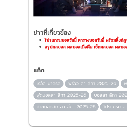
ข่าวที่เกี่ยวข้อง
โปรแกรมบอลวันนี้ ตารางบอลวันนี้ พร้อมลิ้งก์
สรุปผลบอล ผลบอลเมื่อคืน เช็กผลบอล ผลบอลส
แท็ก
เรอัล มาดริด
พรีวิว ลา ลีกา 2025-26
พ
ฟุตบอลลา ลีกา 2025-26
บอลลา ลีกา 20
ถ่ายทอดสด ลา ลีกา 2025-26
โปรแกรม ล