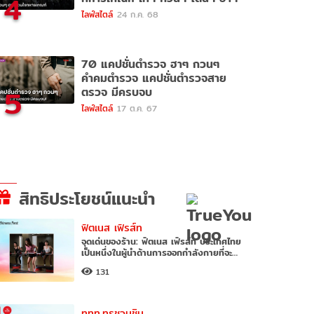
4
ไลฟ์สไตล์
24 ก.ค. 68
70 แคปชั่นตำรวจ ฮาๆ กวนๆ
คำคมตำรวจ แคปชั่นตำรวจสาย
5
ตรวจ มีครบจบ
ไลฟ์สไตล์
17 ต.ค. 67
สิทธิประโยชน์แนะนำ
ฟิตเนส เฟิรส์ท
จุดเด่นของร้าน: ฟิตเนส เฟิรส์ท ประเทศไทย
เป็นหนึ่งในผู้นำด้านการออกกำลังกายที่จะ
สร้างแรงบันดาลใจให้ท
131
ททท.ทรูชวนชิม