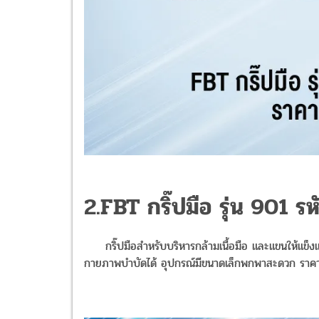
2.FBT กริ๊ปมือ รุ่น 901 
กริ๊ปมือสำหรับบริหารกล้ามเนื้อมือ และแขนให้แข็งแรงย
กายภาพบำบัดได้ อุปกรณ์มีขนาดเล็กพกพาสะดวก
ราค