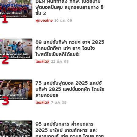
BEM ผนึกกำลัง กทพ. เปิดสนาม
ฟุตบอลปันสุข สนุกรอบสายทาง ซี
1
ซั่น 2
ฟุตบอลไทย
16 มี.ค. 69
89 แคปชั่นกีฬา กวนๆ ฮาๆ 2025
คำคมนักกีฬา เท่ๆ ฮาๆ โดนใจ
2
โพสต์โซเชียลก็ได้แชร์!
ไลฟ์สไตล์
22 มี.ค. 68
75 แคปชั่นฟุตบอล 2025 แคปชั่
นกีฬา 2025 แคปชั่นอกหัก โดนใจ
3
สายคอบอล
ไลฟ์สไตล์
7 ม.ค. 68
95 แคปชั่นทหาร คำคมทหาร
2025 มาใหม่ เกณฑ์ทหาร และ
ทหารเกณฑ์ เท่ๆ กวนๆ โดนๆ ฮาๆ