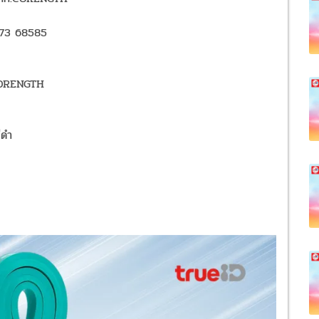
373 68585
 CORENGTH
ีดำ