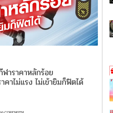
กีฬาราคาหลักร้อย
าไม่แรง ไม่เข้ายิมก็ฟิตได้
 กก.CORENGTH