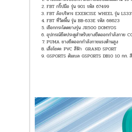
FBT กริ๊ปมือ รุ่น 901 รหัส 67499
FBT ล้อบริหาร EXERCISE WHEEL รุ่น LS3
FBT ที่วิดพื้น รุ่น BB-633E รหัส 68623
เชือกกระโดดยางรุ่น JR500 DOMYOS
อุปกรณ์ยึดประตูสำหรับยางยืดออกกำลังกาย
PUMA ยางยืดออกกำลังกายแรงต้านสูง
เสื่อโยคะ PVC สีฟ้า GRAND SPORT
GSPORTS ดัมเบล GSPORTS DB10 10 กก. ส