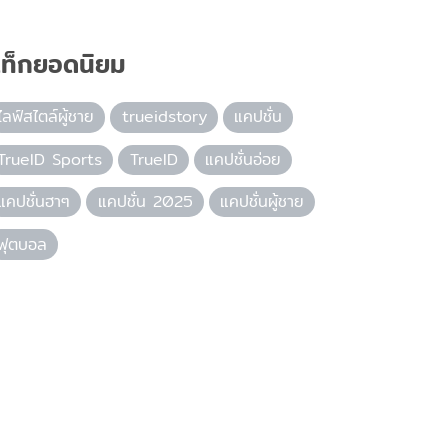
ท็กยอดนิยม
ไลฟ์สไตล์ผู้ชาย
trueidstory
แคปชั่น
TrueID Sports
TrueID
แคปชั่นอ่อย
แคปชั่นฮาๆ
แคปชั่น 2025
แคปชั่นผู้ชาย
ฟุตบอล