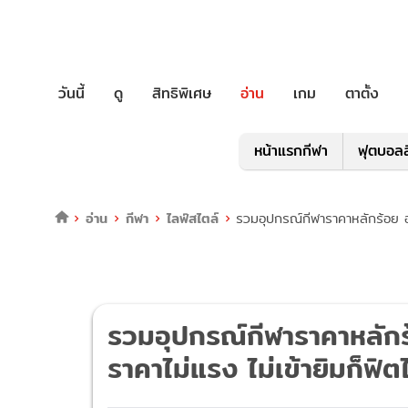
วันนี้
ดู
สิทธิพิเศษ
อ่าน
เกม
ตาตั้ง
หน้าแรกกีฬา
ฟุตบอลล
อ่าน
กีฬา
ไลฟ์สไตล์
รวมอุปกรณ์กีฬาราคาหลักร้อย อุ
รวมอุปกรณ์กีฬาราคาหลัก
ราคาไม่แรง ไม่เข้ายิมก็ฟิตไ