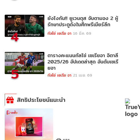
ยังไงกัน!! ยูเวนตุส จับตามอง 2 ผู้
รักษาประตูดังในศึกพรีเมียร์ลีก
4
กัลโช่ เซเรีย อา
16 มี.ค. 69
ตารางคะแนนกัลโช่ เซเรียอา อิตาลี
2025/26 อัปเดตล่าสุด อันดับเซเรี
ยอา
5
กัลโช่ เซเรีย อา
21 เม.ย. 69
สิทธิประโยชน์แนะนำ