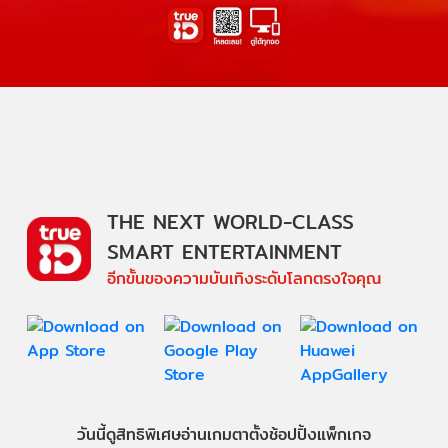
THE NEXT WORLD-CLASS
SMART ENTERTAINMENT
อีกขั้นของความบันเทิงระดับโลกตรงใจคุณ
วันนี้
ดู
สิทธิพิเศษ
อ่าน
เกม
ตาตั้ง
ช้อปปิ้ง
แพ็กเกจ