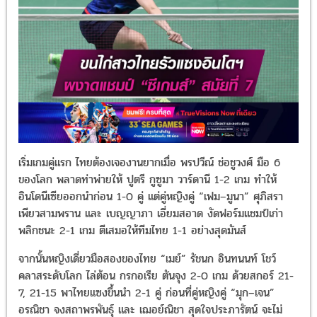
เริ่มเกมคู่แรก ไทยต้องเจองานยากเมื่อ พรปวีณ์ ช่อชูวงศ์ มือ 6
ของโลก พลาดท่าพ่ายให้ ปูตรี กูซูมา วาร์ดานี 1-2 เกม ทำให้
อินโดนีเซียออกนำก่อน 1-0 คู่ แต่คู่หญิงคู่ “เฟม–มูนา” ศุภิสรา
เพียวสามพราน และ เบญญาภา เอี่ยมสอาด งัดฟอร์มแชมป์เก่า
พลิกชนะ 2-1 เกม ตีเสมอให้ทีมไทย 1-1 อย่างสุดมันส์
จากนั้นหญิงเดี่ยวมือสองของไทย “เมย์” รัชนก อินทนนท์ โชว์
คลาสระดับโลก ไล่ต้อน กรกอเรีย ตันจุง 2-0 เกม ด้วยสกอร์ 21-
7, 21-15 พาไทยแซงขึ้นนำ 2-1 คู่ ก่อนที่คู่หญิงคู่ “มุก–เจน”
อรณิชา จงสถาพรพันธุ์ และ เฌอย์ณิชา สุดใจประภารัตน์ จะไม่