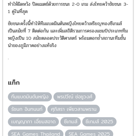
ทำให้ผิดหวัง ปิดแมตช์ด้วยการชนะ 2-0 เกม ส่งไทยคว้าชัยชนะ 3-
1 คู่ในที่สุด
ชัยชนะครั้งนี้ทำให้ทีมแบดมินตันหญิงไทยคว้าเหรียญทองซีเกมส์
เป็นสมัยที่ 7 ติดต่อกัน และเพิ่มสถิติรวมการครองแชมป์ประเภททีม
หญิงเป็น 10 สมัยตลอดประวัติศาสตร์ พร้อมตอกย้ำสถานะทีมชั้น
นำของภูมิภาคอย่างแท้จริง
.
แท็ก
ทีมแบดมินตันหญิง
พรปวีณ์ ช่อชูวงศ์
รัชนก อินทนนท์
ศุภิสรา เพียวสามพราน
เบญญาภา เอี่ยมสอาด
ซีเกมส์
ซีเกมส์ 2025
SEA Games Thailand
SEA Games 2025