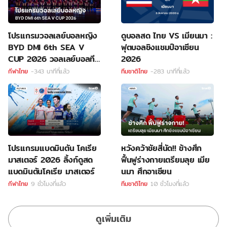
โปรแกรมวอลเลย์บอลหญิง
ดูบอลสด ไทย VS เมียนมา :
BYD DMI 6th SEA V
ฟุตบอลชิงแชมป์อาเซียน
CUP 2026 วอลเลย์บอลทีม
2026
ชาติไทย
กีฬาไทย
-343 นาทีที่แล้ว
ทีมชาติไทย
-283 นาทีที่แล้ว
โปรแกรมแบดมินตัน โคเรีย
หวังคว้าชัยสี่นัด!! ช้างศึก
มาสเตอร์ 2026 ลิ้งก์ดูสด
ฟื้นฟูร่างกายเตรียมลุย เมีย
แบดมินตันโคเรีย มาสเตอร์
นมา ศึกอาเซียน
กีฬาไทย
9 ชั่วโมงที่แล้ว
ทีมชาติไทย
10 ชั่วโมงที่แล้ว
ดูเพิ่มเติม