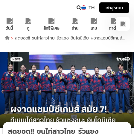
TH
เข้าสู่ระบบ
วันนี้
ดู
สิทธิพิเศษ
อ่าน
เกม
ตาตั้ง
สุดยอด!! ขนไก่สาวไทย รัวแซง อินโดนีเซีย ผงาดแชมป์ซีเกมส์
สมัย 7
สุดยอด!! ขนไก่สาวไทย รัวแซง