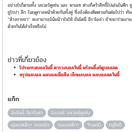
อย่างไรก็ตามทั้ง เลเวอร์คูเซ่น และ พาเลซ ต่างก็คว้าสิทธิ์ไปเล่นในศึก ย
ยูโรปา ลีก ในฤดูกาลหน้าด้วยกันทั้งคู่ ซึ่งยังต้องติดตามกันต่อไปว่า ทัพ
"ห้างขายยา" จะสามารถโน้มน้าวใจให้ อันโดนี่ อิราโอล่า ย้ายมาร่วมงาน
ด้วยกันได้สำเร็จหรือไม่
ข่าวที่เกี่ยวข้อง
โปรแกรมบอลวันนี้ ตารางบอลวันนี้ พร้อมลิ้งก์ดูบอลสด
สรุปผลบอล ผลบอลเมื่อคืน เช็กผลบอล ผลบอลสดวันนี้
แท็ก
อันโดนี่ อิราโอล่า
ไบเออร์ เลเวอร์คูเซ่น
บุนเดสลีกา เยอรมัน
บุนเดสลีกา
TrueID
ทรูไอดี