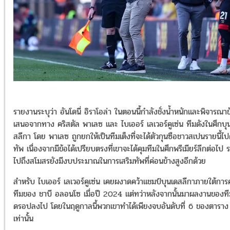
รายงานระบุว่า อันโดนี่ อิราโอล่า ในตอนนี้กำลังชั่งน้ำหนักและพิจารณาข
เสนอจากทาง คริสตัล พาเลซ และ ไบเออร์ เลเวอร์คูเซ่น ทีมดังในศึกบุ
สลีกา โดย พาเลซ ถูกยกให้เป็นทีมเต็งที่จะได้ตัวกุนซือชาวสเปนรายนี้ไป
ทัพ เนื่องจากมีข้อได้เปรียบตรงที่เขาจะได้คุมทีมในศึกพรีเมียร์ลีกต่อไป 
ไปถึงสโมสรยังมีงบประมาณในการเสริมทัพที่ค่อนข้างสูงอีกด้วย
สำหรับ ไบเออร์ เลเวอร์คูเซ่น เคยผงาดคว้าแชมป์บุนเดสลีกาภายใต้การ
ทีมของ ชาบี อลอนโซ เมื่อปี 2024 แต่ทว่าหลังจากนั้นมาผลงานของที
ดรอปลงไป โดยในฤดูกาลนี้พวกเขาทำได้เพียงจบอันดับที่ 6 ของตาราง
เท่านั้น