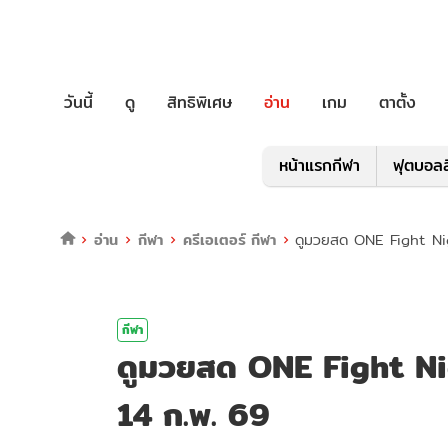
วันนี้
ดู
สิทธิพิเศษ
อ่าน
เกม
ตาตั้ง
หน้าแรกกีฬา
ฟุตบอลล
อ่าน
กีฬา
ครีเอเตอร์ กีฬา
ดูมวยสด ONE Fight Night
กีฬา
ดูมวยสด ONE Fight Night
14 ก.พ. 69