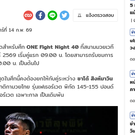
5 
แม
แจ้งตรวจสอบ
|
ข่
ub
าดสำหรับศึก
ONE Fight Night 40
ที่สนามมวยเวที
วง
ันธ์ 2569 เริ่มคู่แรก 09.00 น. โดยสามารถรับชมการ
ศร
0.00 น. เป็นต้นไป
ข่
ดในศึกนี้คงต้องยกให้กับคู่ระหว่าง
ชาโด้ สิงห์มาวิน
หน
กติกามวยไทย รุ่นเฟเธอร์เวต พิกัด 145-155 ปอนด์
ภา
อร์เวต เฉพาะกาล เป็นเดิมพัน
ตั
ข่
ข่
วิ