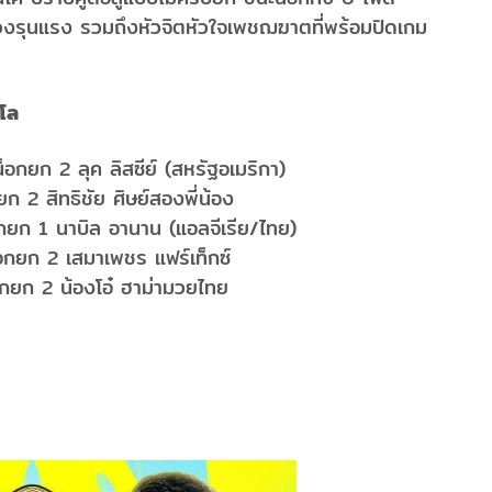
่วงรุนแรง รวมถึงหัวจิตหัวใจเพชฌฆาตที่พร้อมปิดเกม
ลโล
กยก 2 ลุค ลิสซีย์ (สหรัฐอเมริกา)
2 สิทธิชัย ศิษย์สองพี่น้อง
ยก 1 นาบิล อานาน (แอลจีเรีย/ไทย)
ยก 2 เสมาเพชร แฟร์เท็กซ์
กยก 2 น้องโอ๋ ฮาม่ามวยไทย