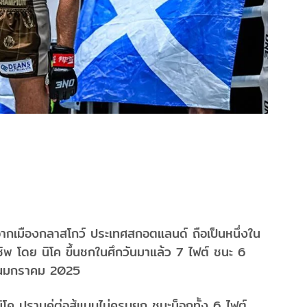
ี จากเมืองกลาสโกว์ ประเทศสกอตแลนด์ ถือเป็นหนึ่งใน
ชิพ โดย นิโค ขึ้นชกในศึกวันมาแล้ว 7 ไฟต์ ชนะ 6
ดือนมกราคม 2025
ิโค ปราบคู่ต่อสู้แบบไม่ครบยก ชนะน็อกทั้ง 6 ไฟต์