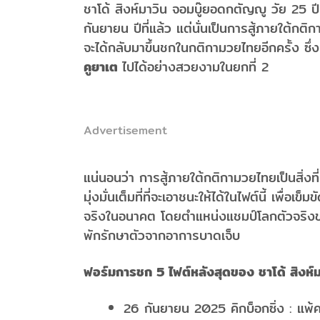
ชาโด้ สิงห์มาวิน จอมบู๊ยอดกตัญญู วัย 25 
กันยายน ปีที่แล้ว แต่นั่นเป็นการสู้ภายใต้กติกา
จะได้กลับมาขึ้นชกในกติกามวยไทยอีกครั้ง ซ
คูยาเต
ไปได้อย่างสวยงามในยกที่ 2
Advertisement
แน่นอนว่า การสู้ภายใต้กติกามวยไทยเป็นสิ่งที
มุ่งมั่นเต็มที่ที่จะเอาชนะให้ได้ในไฟต์นี้ เพื่
จริงในอนาคต โดยตำแหน่งแชมป์โลกตัวจริงขอ
พักรักษาตัวจากอาการบาดเจ็บ
ฟอร์มการชก 5 ไฟต์หลังสุดของ ชาโด้ สิงห์ม
26 กันยายน 2025 คิกบ็อกซิ่ง : แพ้ค