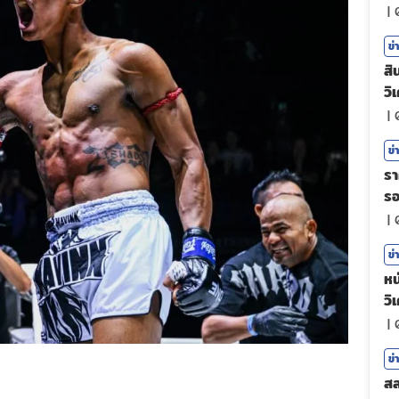
|
ข่
สิ
วิ
|
ข่
รา
ร
|
ข่
หน
วิ
|
ข่
สล