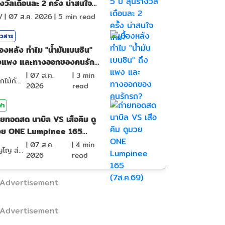
งวัลเดือนละ 2 ครั้ง น่าสนใจ
หม?
V
|
07 ส.ค. 2026
|
5
min read
าวสาร
ื้องหลัง ทำไม "น้ำมันเบนซิน"
ึงแพง และทางออกของคนรัก
ถ?
|
07 ส.ค.
|
3
min
ดอกไม้กับสายน้ำ
2026
read
ฬา
ายทอดสด นาบิล VS เสือคิม ดู
วย ONE Lumpinee 165
ส.ค.69)
|
07 ส.ค.
|
4
min
ภิญโญ ส่องแสง
2026
read
Advertisement
Advertisement