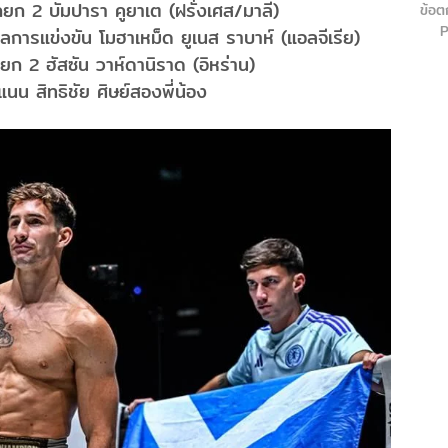
ก 2 บัมปารา คูยาเต (ฝรั่งเศส/มาลี)
ข้อต
P
ารแข่งขัน โมฮาเหม็ด ยูเนส ราบาห์ (แอลจีเรีย)
 2 ฮัสซัน วาห์ดานิราด (อิหร่าน)
 สิทธิชัย ศิษย์สองพี่น้อง