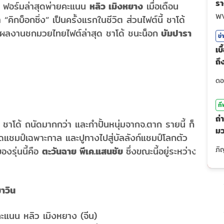
รา
ปี ฟอร์มล่าสุดพ่ายคะแนน
หลิว เมิงหยาง
เมื่อเดือน
ไ
W
 “คิกบ็อกซิ่ง” เป็นครั้งแรกในชีวิต ส่วนไฟต์นี้ ชาโด้
ึ่งผลงานชกมวยไทยไฟต์ล่าสุด ชาโด้ ชนะน็อก
บัมปารา
ข่
เบ
ถ
ร
กี
ถ่
่ ชาโด้ ถนัดมากกว่า และกำปั้นหนุ่มจากจ.ตาก รายนี้ ก็
ม
อเข็มขัดแชมป์เฉพาะกาล และปูทางไปสู่บัลลังก์แชมป์โลกตัว
(7
งรุ่นนี้คือ
ตะวันฉาย พีเค.แสนชัย
ซึ่งขณะนี้อยู่ระหว่าง
าวิน
ะแนน หลิว เมิงหยาง (จีน)