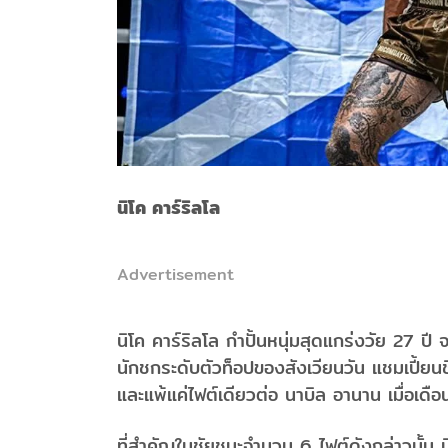
นิโค คาร์ริลโล
Advertisement
นิโค คาร์ริลโล กำปั้นหนุ่มสุดแกร่งวัย 27 ป
นักชกระดับตัวท็อปของสังเวียนวัน แชมเปี้ยน
และแพ้แค่ไฟต์เดียวต่อ นาบิล อานาน เมื่อเ
ที่สำคัญในชัยชนะจำนวน 6 ไฟต์ดังกล่าวนั้น น