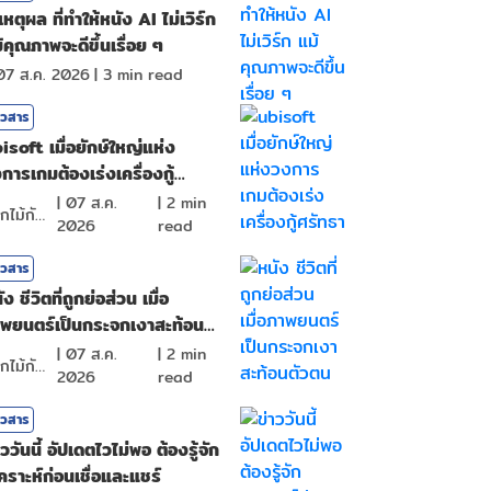
เหตุผล ที่ทำให้หนัง AI ไม่เวิร์ก
้คุณภาพจะดีขึ้นเรื่อย ๆ
07 ส.ค. 2026
|
3
min read
าวสาร
isoft เมื่อยักษ์ใหญ่แห่ง
การเกมต้องเร่งเครื่องกู้
ัทธา
|
07 ส.ค.
|
2
min
ดอกไม้กับสายน้ำ
2026
read
าวสาร
ัง ชีวิตที่ถูกย่อส่วน เมื่อ
พยนตร์เป็นกระจกเงาสะท้อน
วตน
|
07 ส.ค.
|
2
min
ดอกไม้กับสายน้ำ
2026
read
าวสาร
าววันนี้ อัปเดตไวไม่พอ ต้องรู้จัก
เคราะห์ก่อนเชื่อและแชร์