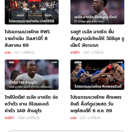
โปรแกรมมวยไทย RWS
รอดู!! เรอัล มาดริด ยื่น
ราชดำเนิน วันเสาร์ที่ 8
สัญญาฉบับใหม่ให้ วินิซิอุส จู
สิงหาคม 69
เนียร์ พิจารณา
มวย
-417 นาทีที่แล้ว
ลาลีก้า
-387 นาทีที่แล้ว
ใกล้ปิดดีล! เรอัล มาดริด จ่อ
โปรแกรมมวยไทย ศึกเพชร
คว้าตัว ยาน ดิโอมองเด้
ยินดี ลิ้งก์ดูมวยสด วัน
ค่าตัว 140 ล้านยูโร
พฤหัสบดีที่ 6 ส.ค. 69
ลาลีก้า
-300 นาทีที่แล้ว
มวย
-287 นาทีที่แล้ว