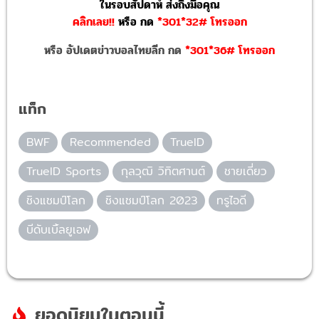
ในรอบสัปดาห์ ส่งถึงมือคุณ
คลิกเลย!!
หรือ
กด
*301*32# โทรออก
หรือ อัปเดตข่าวบอลไทยลีก กด
*301*36# โทรออก
แท็ก
BWF
Recommended
TrueID
TrueID Sports
กุลวุฒิ วิทิตศานต์
ชายเดี่ยว
ชิงแชมป์โลก
ชิงแชมป์โลก 2023
ทรูไอดี
บีดับเบิ้ลยูเอฟ
ยอดนิยมในตอนนี้