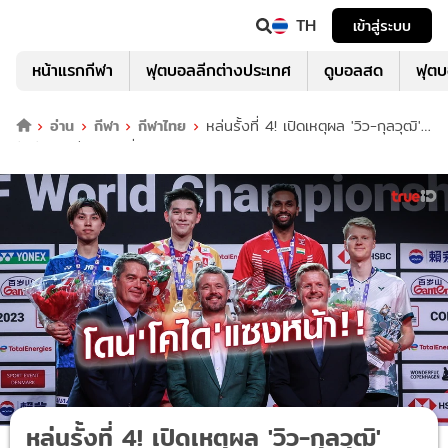
TH
เข้าสู่ระบบ
หน้าแรกกีฬา
ฟุตบอลลีกต่างประเทศ
ดูบอลสด
ฟุต
อ่าน
กีฬา
กีฬาไทย
หล่นรั้งที่ 4! เปิดเหตุผล 'วิว-กุลวุฒิ'
อันดับโลกร่วง แม้เพิ่งได้แชมป์โลก
หล่นรั้งที่ 4! เปิดเหตุผล 'วิว-กุลวุฒิ'