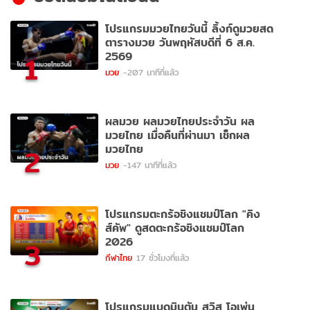
โปรแกรมมวยไทยวันนี้ ลิ้งก์ดูมวยสด
ตารางมวย วันพฤหัสบดีที่ 6 ส.ค.
2569
1
มวย
-207 นาทีที่แล้ว
ผลมวย ผลมวยไทยประจำวัน ผล
มวยไทย เมื่อคืนที่ผ่านมา เช็กผล
มวยไทย
2
มวย
-147 นาทีที่แล้ว
โปรแกรมตะกร้อชิงแชมป์โลก "คิง
ส์คัพ" ดูสดตะกร้อชิงแชมป์โลก
2026
3
กีฬาไทย
17 ชั่วโมงที่แล้ว
โปรแกรมแบดมินตัน สวิส โอเพ่น