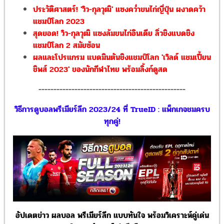
ประวัติศาสตร์! 'วิว-กุลวุฒิ' แซงคว่ำขนไก่ญี่ปุ่น ผงาดคว้า
แชมป์โลก 2023
สุดยอด! วิว-กุลวุฒิ แซงล้มขนไก่อินเดีย ลิ่วชิงแบดชิง
แชมป์โลก 2 สมัยซ้อน
ผลและโปรแกรม แบดมินตันชิงแชมป์โลก 'เวิลด์ แชมเปี้ยน
ชิพส์ 2023' ของนักกีฬาไทย พร้อมลิ้งก์ดูสด
-------------------------------------------------
วิธีการดูบอลพรีเมียร์ลีก 2023/24 ที่ TrueID : แพ็กเกจชมครบ
ทุกคู่!
อัปเดตข่าว ผลบอล พรีเมียร์ลีก แบบทันใจ พร้อมวิเคราะห์คู่เด่น