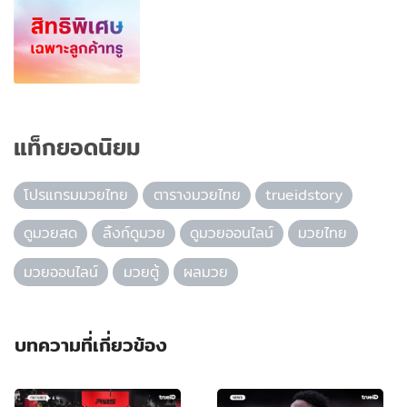
แท็กยอดนิยม
โปรแกรมมวยไทย
ตารางมวยไทย
trueidstory
ดูมวยสด
ลิ้งก์ดูมวย
ดูมวยออนไลน์
มวยไทย
มวยออนไลน์
มวยตู้
ผลมวย
บทความที่เกี่ยวข้อง