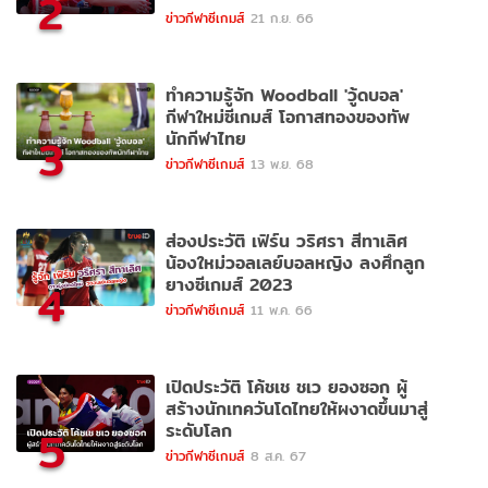
2
ข่าวกีฬาซีเกมส์
21 ก.ย. 66
ทำความรู้จัก Woodball 'วู้ดบอล'
กีฬาใหม่ซีเกมส์ โอกาสทองของทัพ
นักกีฬาไทย
3
ข่าวกีฬาซีเกมส์
13 พ.ย. 68
ส่องประวัติ เฟิร์น วริศรา สีทาเลิศ
น้องใหม่วอลเลย์บอลหญิง ลงศึกลูก
ยางซีเกมส์ 2023
4
ข่าวกีฬาซีเกมส์
11 พ.ค. 66
เปิดประวัติ โค้ชเช ชเว ยองซอก ผู้
สร้างนักเทควันโดไทยให้ผงาดขึ้นมาสู่
ระดับโลก
5
ข่าวกีฬาซีเกมส์
8 ส.ค. 67