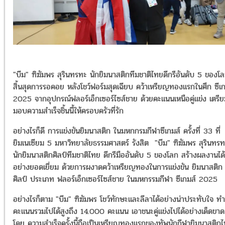
"บีม" ฑิฆัมพร สุรินทรทะ นักยิมนาสติกทีมชาติไทยดีกรีอันดับ 5 ของโ
สิ้นสุดการรอคอย หลังโชว์ฟอร์มสุดเฉียบ คว้าเหรียญทองแรกในศึก ซีเก
2025 จากอุปกรณ์ฟลอร์เอ็กเซอร์ไซส์ชาย ด้วยคะแนนเหนือคู่แข่ง เตรี
มอบความสำเร็จชิ้นนี้ให้ครอบครัวที่รัก
อย่างไรก็ดี การแข่งขันยิมนาสติก ในมหกกรมกีฬาซีเกมส์ ครั้งที่ 33 ที่
ยิมเนเซียม 5 มหาวิทยาลัยธรรมศาสตร์ รังสิต "บีม" ฑิฆัมพร สุรินทร
นักยิมนาสติกศิลป์ทีมชาติไทย ดีกรีมืออันดับ 5 ของโลก สร้างผลงานได้
อย่างยอดเยี่ยม ด้วยการผงาดคว้าเหรียญทองในการแข่งขัน ยิมนาสติก
ศิลป์ ประเภท ฟลอร์เอ็กเซอร์ไซส์ชาย ในมหกรรมกีฬา ซีเกมส์ 2025
อย่างไรก็ตาม "บีม" ฑิฆัมพร โชว์ทักษะและลีลาได้อย่างน่าประทับใจ ทำ
คะแนนรวมไปได้สูงถึง 14.000 คะแนน เอาชนะคู่แข่งไปได้อย่างเด็ดขาด
โดย ความสำเร็จครั้งนี้ถือเป็นเหรียญทองแรกของทัพนักกีฬายิมนาสติก