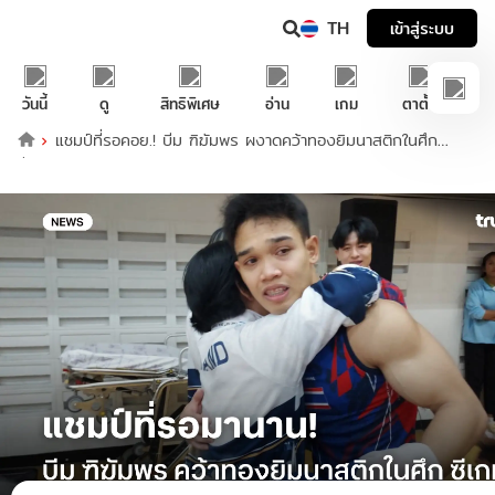
TH
เข้าสู่ระบบ
วันนี้
ดู
สิทธิพิเศษ
อ่าน
เกม
ตาตั้ง
แชมป์ที่รอคอย.! บีม ฑิฆัมพร ผงาดคว้าทองยิมนาสติกในศึก
ซีเกมส์ 2025