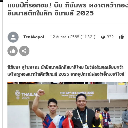
แชมป์ที่รอคอย.! บีม ฑิฆัมพร ผงาดคว้าทอ
ยิมนาสติกในศึก ซีเกมส์ 2025
TenAkapol
12 ธันวาคม 2568 ( 11:30 )
332
ฑิฆัมพร สุรินทรทะ นักยิมนาสติกทีมชาติไทย โชว์ฟอร์มสุดเฉียบคว้า
เหรียญทองแรกในศึกซีเกมส์ 2025 จากอุปกรณ์ฟลอร์เอ็กเซอร์ไซส์