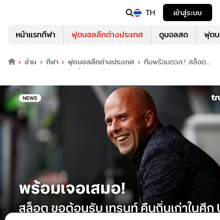
TH
เข้าสู่ระบบ
หน้าแรกกีฬา
ฟุตบอลลีกต่างประเทศ
ดูบอลสด
ฟุต
อ่าน
กีฬา
ฟุตบอลลีกต่างประเทศ
ทีมพร้อมดวล.! สล็อต
ยินดีต้อนรับ เทรนท์ คืนถิ่นเก่าในศึก UCL